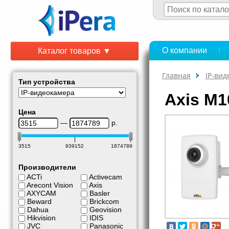
О компании
Каталог товаров ▼
Главная
IP-ви
Тип устройства
Axis M1
Цена
—
р.
3515
939152
1874789
Производители
ACTi
Activecam
Arecont Vision
Axis
AXYCAM
Basler
Beward
Brickcom
Dahua
Geovision
Hikvision
IDIS
JVC
Panasonic