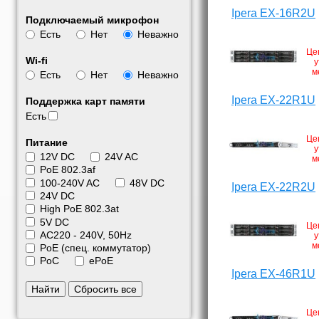
Ipera EX-16R2U
Подключаемый микрофон
Есть
Нет
Неважно
Це
Wi-fi
у
м
Есть
Нет
Неважно
Ipera EX-22R1U
Поддержка карт памяти
Есть
Це
Питание
у
12V DC
24V AC
м
PoE 802.3af
100-240V AC
48V DC
Ipera EX-22R2U
24V DC
High PoE 802.3at
5V DC
Це
АС220 - 240V, 50Hz
у
м
PoE (спец. коммутатор)
PoC
ePoE
Ipera EX-46R1U
Найти
Сбросить все
Це