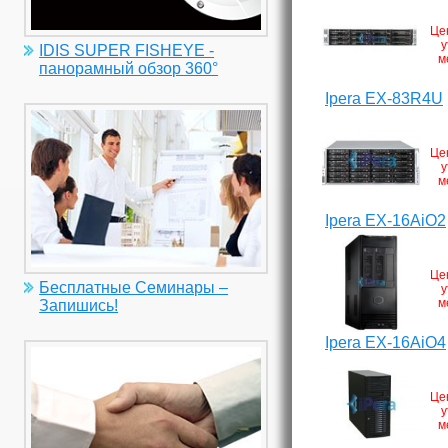
Це
у
IDIS SUPER FISHEYE -
м
панорамный обзор 360°
Ipera EX-83R4U
Це
у
м
Ipera EX-16AiO2
Це
Бесплатные Семинары –
у
м
Запишись!
Ipera EX-16AiO4
Це
у
м