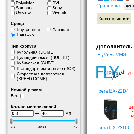
Polyvision
RVi
Сравнение:
Доба
Samsung
Sony
Uniview
Vivotek
Характеристики
Среда
Внутренняя
Уличная
Неважно
Тип корпуса
Дополнитель
Купольная (DOME)
FlyView VMS
Цилиндрическая (BULLET)
Кубическая (CUBE)
В стандартном корпусе (BOX)
79
Скоростная поворотная
(SPEED DOME)
Ночной режим
Ipera EX-22D4
Есть
Кол-во мегапикселей
Це
у
—
Мп
м
Ipera EX-22D8
0.3
20.15
40