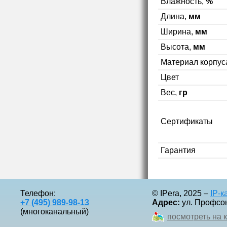
Влажность,
%
Длина,
мм
Ширина,
мм
Высота,
мм
Материал корпус
Цвет
Вес,
гр
Сертификаты
Гарантия
Телефон:
© IPera, 2025 –
IP-
+7 (495) 989-98-13
Адрес:
ул. Профсоюз
(многоканальный)
посмотреть на 