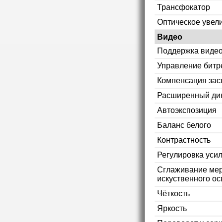
Трансфокатор
Оптическое увел
Видео
Поддержка видео
Управление битр
Компенсация зас
Расширенный ди
Автоэкспозиция
Баланс белого
Контрастность
Регулировка уси
Сглаживание мер
искуственного ос
Чёткость
Яркость