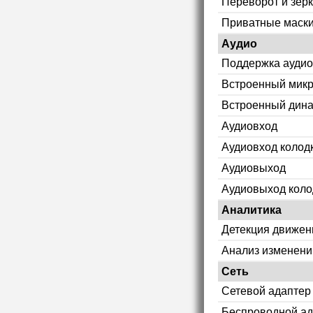
Переворот и зер
Приватные маск
Аудио
Поддержка аудио
Встроенный мик
Встроенный дин
Аудиовход
Аудиовход колод
Аудиовыход
Аудиовыход коло
Аналитика
Детекция движен
Анализ изменени
Сеть
Сетевой адаптер
Беспроводной ад