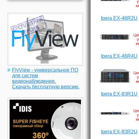
у
м
Ipera EX-46R2U
Це
у
м
Ipera EX-46R4U
FlyView - универсальное ПО
Це
для систем
у
видеонаблюдения.
м
Скачать бесплатную версию.
Ipera EX-83R1U
Це
у
м
Ipera EX-83R2U