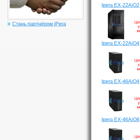
Ipera EX-22AiO2
Це
Стань партнёром iPera
у
м
Ipera EX-22AiO4
Це
у
м
Ipera EX-46AiO4
Це
у
м
Ipera EX-46AiO8
Це