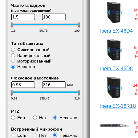
Частота кадров
Це
(при макс. разрешении)
у
—
м
Ipera EX-46D4
1.5
50.75
100
Тип объектива
Це
Фиксированный
у
Варифокальный
м
моторизованный
Неважно
Ipera EX-46D8
Фокусное расстояние
—
мм
Це
у
м
0.98
158.49
316
Ipera EX-16R1U
PTZ
Есть
Нет
Неважно
Це
у
Встроенный микрофон
м
Есть
Нет
Неважно