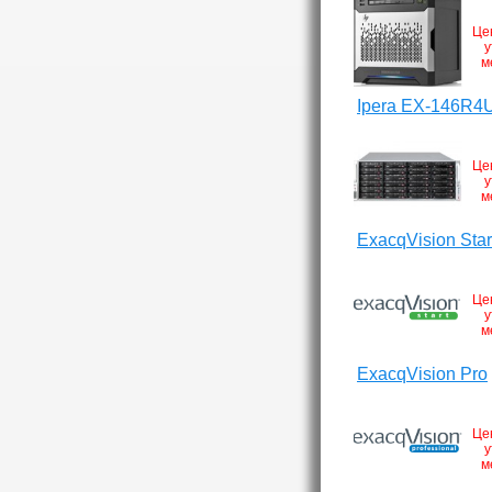
Це
у
м
Ipera EX-146R4
Це
у
м
ExacqVision Star
Це
у
м
ExacqVision Pro
Це
у
м