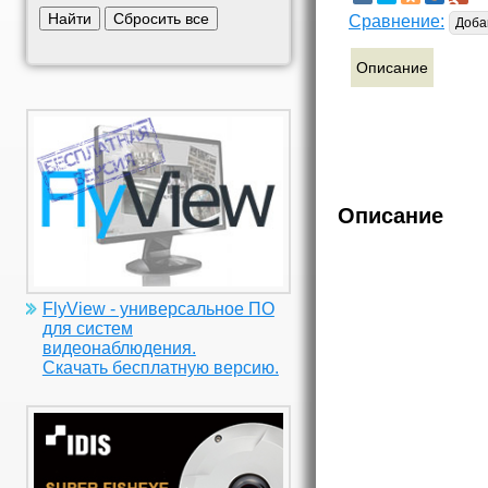
Найти
Сбросить все
Сравнение:
Доба
Описание
Описание
FlyView - универсальное ПО
для систем
видеонаблюдения.
Скачать бесплатную версию.