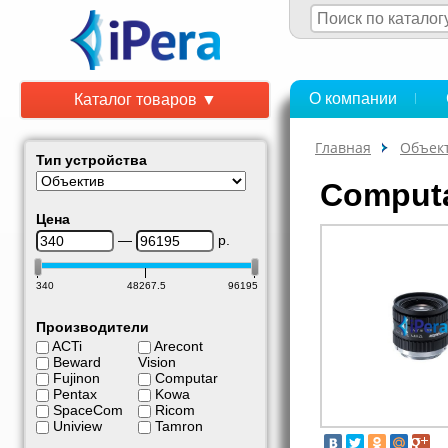
О компании
Каталог товаров ▼
Главная
Объек
Тип устройства
Comput
Цена
—
р.
340
48267.5
96195
Производители
ACTi
Arecont
Beward
Vision
Fujinon
Computar
Pentax
Kowa
SpaceCom
Ricom
Uniview
Tamron