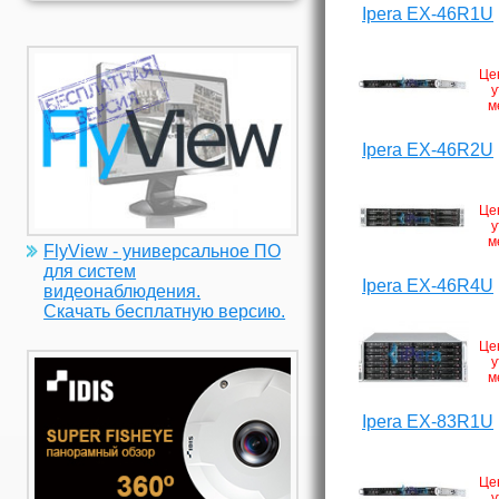
Ipera EX-46R1U
Це
у
м
Ipera EX-46R2U
Це
у
м
FlyView - универсальное ПО
для систем
Ipera EX-46R4U
видеонаблюдения.
Скачать бесплатную версию.
Це
у
м
Ipera EX-83R1U
Це
у