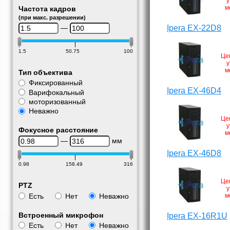
у
м
Частота кадров
(при макс. разрешении)
—
Ipera EX-22D8
1.5
50.75
100
Це
у
м
Тип объектива
Фиксированный
Ipera EX-46D4
Варифокальный
моторизованный
Неважно
Це
у
Фокусное расстояние
м
—
мм
Ipera EX-46D8
0.98
158.49
316
Це
PTZ
у
Есть
Нет
Неважно
м
Встроенный микрофон
Ipera EX-16R1U
Есть
Нет
Неважно