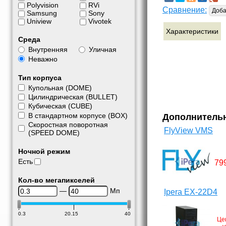
Polyvision
RVi
Сравнение:
Доба
Samsung
Sony
Uniview
Vivotek
Характеристики
Среда
Внутренняя
Уличная
Неважно
Тип корпуса
Купольная (DOME)
Цилиндрическая (BULLET)
Кубическая (CUBE)
В стандартном корпусе (BOX)
Дополнитель
Скоростная поворотная
FlyView VMS
(SPEED DOME)
Ночной режим
Есть
79
Кол-во мегапикселей
—
Мп
Ipera EX-22D4
0.3
20.15
40
Це