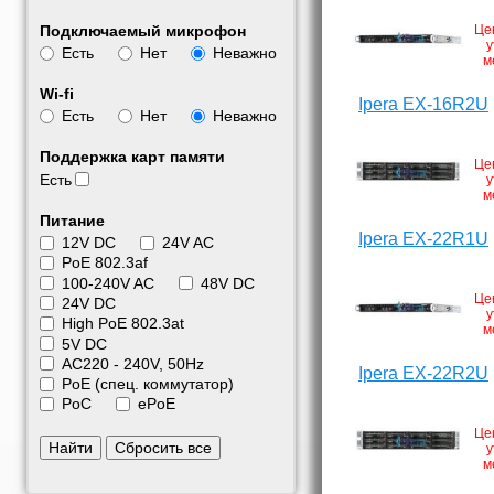
Подключаемый микрофон
Це
у
Есть
Нет
Неважно
м
Wi-fi
Ipera EX-16R2U
Есть
Нет
Неважно
Поддержка карт памяти
Це
Есть
у
м
Питание
Ipera EX-22R1U
12V DC
24V AC
PoE 802.3af
100-240V AC
48V DC
Це
24V DC
у
High PoE 802.3at
м
5V DC
АС220 - 240V, 50Hz
Ipera EX-22R2U
PoE (спец. коммутатор)
PoC
ePoE
Це
Найти
Сбросить все
у
м