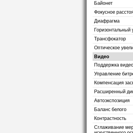
Байонет
Фокусное рассто
Диафрагма
Горизонтальный 
Трансфокатор
Оптическое увел
Видео
Поддержка видео
Управление битр
Компенсация зас
Расширенный ди
Автоэкспозиция
Баланс белого
Контрастность
Сглаживание мер
искуственного ос