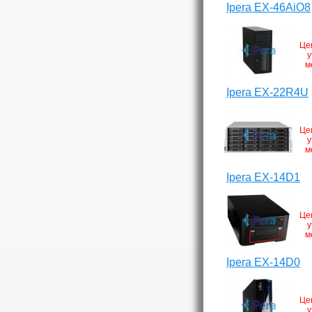
Ipera EX-46AiO8
Це
у
м
Ipera EX-22R4U
Це
у
м
Ipera EX-14D1
Це
у
м
Ipera EX-14D0
Це
у