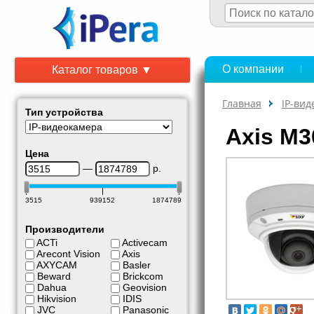
О компании
Каталог товаров ▼
Главная
IP-ви
Тип устройства
Axis M3
Цена
—
р.
3515
939152
1874789
Производители
ACTi
Activecam
Arecont Vision
Axis
AXYCAM
Basler
Beward
Brickcom
Dahua
Geovision
Hikvision
IDIS
JVC
Panasonic