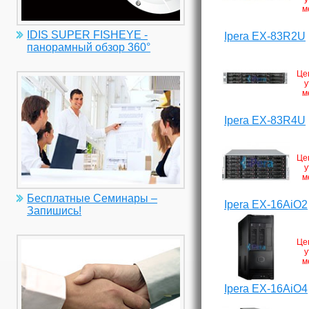
м
IDIS SUPER FISHEYE -
Ipera EX-83R2U
панорамный обзор 360°
Це
у
м
Ipera EX-83R4U
Це
у
м
Бесплатные Семинары –
Ipera EX-16AiO2
Запишись!
Це
у
м
Ipera EX-16AiO4