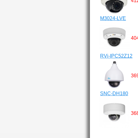
41
M3024-LVE
40
RVi-IPC52Z12
36
SNC-DH180
36