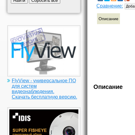
Найти
Сбросить все
Сравнение:
Доба
Описание
FlyView - универсальное ПО
для систем
Описание
видеонаблюдения.
Скачать бесплатную версию.