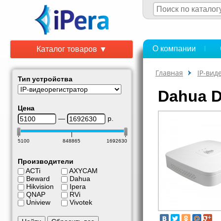
О компании
Каталог товаров ▼
Главная
IP-вид
Тип устройства
Dahua 
Цена
—
р.
5100
848865
1692630
Производители
ACTi
AXYCAM
Beward
Dahua
Hikvision
Ipera
QNAP
RVi
Uniview
Vivotek