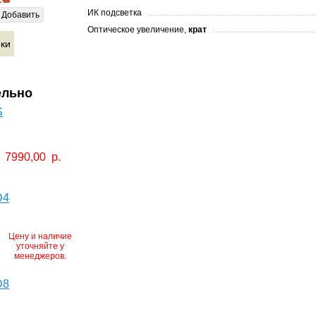
ИК подсветка
Добавить
Оптическое увеличение,
крат
ики
ельно
S
7990,00
р.
D4
Цену и наличие
уточняйте у
менеджеров.
D8