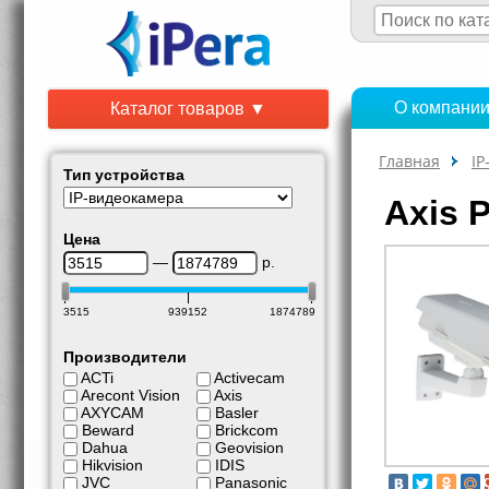
О компани
Каталог товаров ▼
Главная
IP
Тип устройства
Axis 
Цена
—
р.
3515
939152
1874789
Производители
ACTi
Activecam
Arecont Vision
Axis
AXYCAM
Basler
Beward
Brickcom
Dahua
Geovision
Hikvision
IDIS
JVC
Panasonic