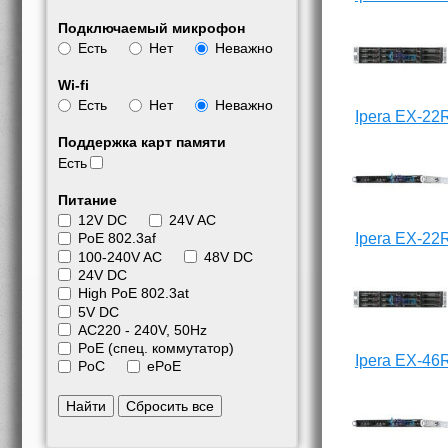
Подключаемый микрофон
Есть
Нет
Неважно
Wi-fi
Есть
Нет
Неважно
Ipera EX-22
Поддержка карт памяти
Есть
Питание
12V DC
24V AC
Ipera EX-22
PoE 802.3af
100-240V AC
48V DC
24V DC
High PoE 802.3at
5V DC
АС220 - 240V, 50Hz
PoE (спец. коммутатор)
Ipera EX-46
PoC
ePoE
Найти
Сбросить все