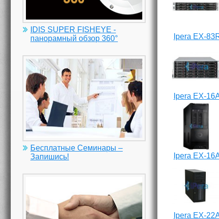
IDIS SUPER FISHEYE -
Ipera EX-83
панорамный обзор 360°
Ipera EX-16
Бесплатные Семинары –
Ipera EX-16
Запишись!
Ipera EX-22