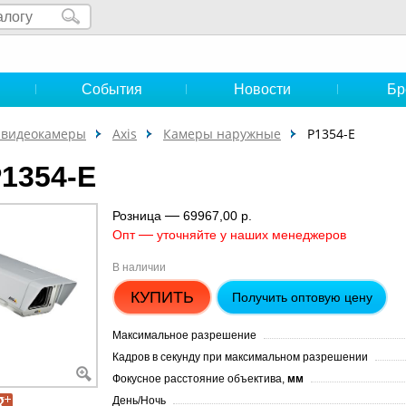
и
События
Новости
Бр
-видеокамеры
Axis
Камеры наружные
P1354-E
P1354-E
—
Розница
69967,00 р.
—
Опт
уточняйте у наших менеджеров
В наличии
КУПИТЬ
Получить оптовую цену
Максимальное разрешение
Кадров в секунду при максимальном разрешении
Фокусное расстояние объектива,
мм
День/Ночь