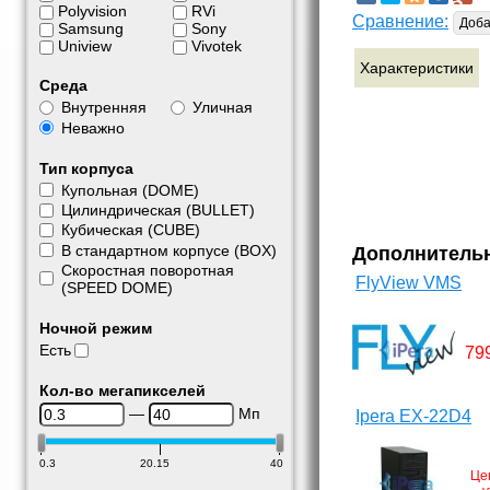
Polyvision
RVi
Сравнение:
Доба
Samsung
Sony
Uniview
Vivotek
Характеристики
Среда
Внутренняя
Уличная
Неважно
Тип корпуса
Купольная (DOME)
Цилиндрическая (BULLET)
Кубическая (CUBE)
В стандартном корпусе (BOX)
Дополнитель
Скоростная поворотная
FlyView VMS
(SPEED DOME)
Ночной режим
Есть
79
Кол-во мегапикселей
—
Мп
Ipera EX-22D4
0.3
20.15
40
Це