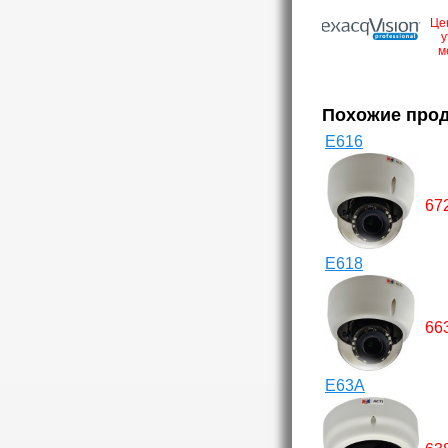
Це
у
м
Похожие про
E616
67
E618
66
E63A