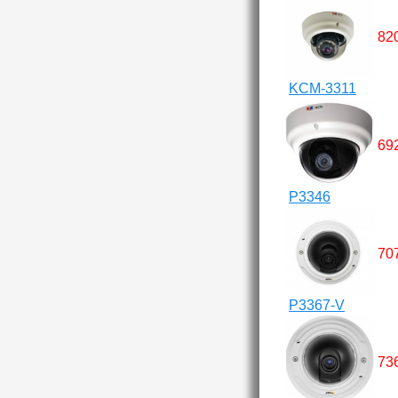
82
KCM-3311
69
P3346
70
P3367-V
73