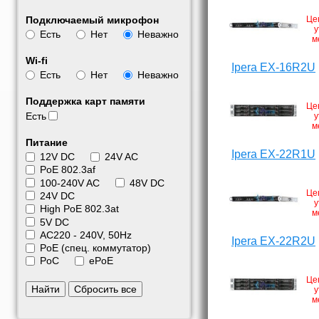
Подключаемый микрофон
Це
у
Есть
Нет
Неважно
м
Wi-fi
Ipera EX-16R2U
Есть
Нет
Неважно
Поддержка карт памяти
Це
Есть
у
м
Питание
Ipera EX-22R1U
12V DC
24V AC
PoE 802.3af
100-240V AC
48V DC
Це
24V DC
у
High PoE 802.3at
м
5V DC
АС220 - 240V, 50Hz
Ipera EX-22R2U
PoE (спец. коммутатор)
PoC
ePoE
Це
Найти
Сбросить все
у
м