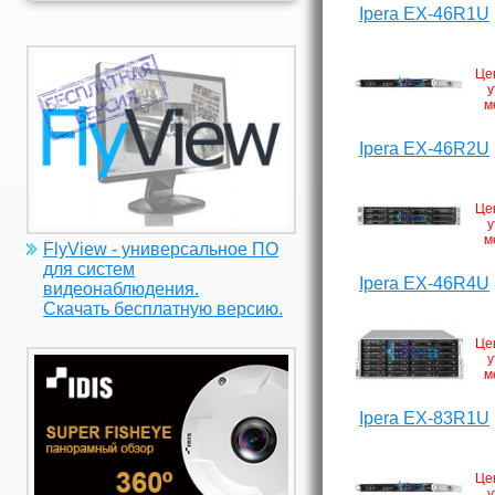
Ipera EX-46R1U
Це
у
м
Ipera EX-46R2U
Це
у
м
FlyView - универсальное ПО
для систем
Ipera EX-46R4U
видеонаблюдения.
Скачать бесплатную версию.
Це
у
м
Ipera EX-83R1U
Це
у