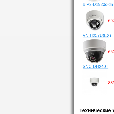
BIP2-D1920c-dn 
69
VN-H257U(EX)
65
SNC-DH240T
83
Технические 