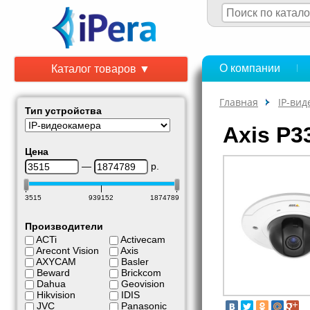
О компании
Каталог товаров ▼
Главная
IP-ви
Тип устройства
Axis P3
Цена
—
р.
3515
939152
1874789
Производители
ACTi
Activecam
Arecont Vision
Axis
AXYCAM
Basler
Beward
Brickcom
Dahua
Geovision
Hikvision
IDIS
JVC
Panasonic