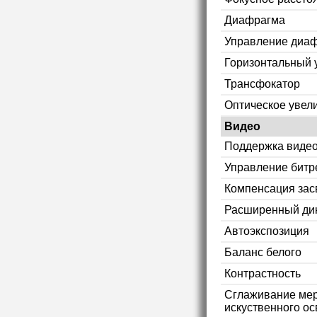
Диафрагма
Управление диа
Горизонтальный 
Трансфокатор
Оптическое увел
Видео
Поддержка видео
Управление битр
Компенсация зас
Расширенный ди
Автоэкспозиция
Баланс белого
Контрастность
Сглаживание мер
искуственного ос