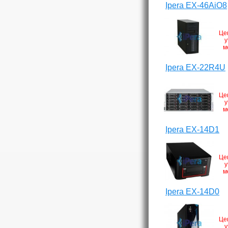
Ipera EX-46AiO8
Це
у
м
Ipera EX-22R4U
Це
у
м
Ipera EX-14D1
Це
у
м
Ipera EX-14D0
Це
у