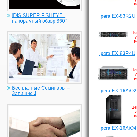
м
IDIS SUPER FISHEYE -
Ipera EX-83R2U
панорамный обзор 360°
Це
у
м
Ipera EX-83R4U
Це
у
м
Бесплатные Семинары –
Ipera EX-16AiO2
Запишись!
Це
у
м
Ipera EX-16AiO4