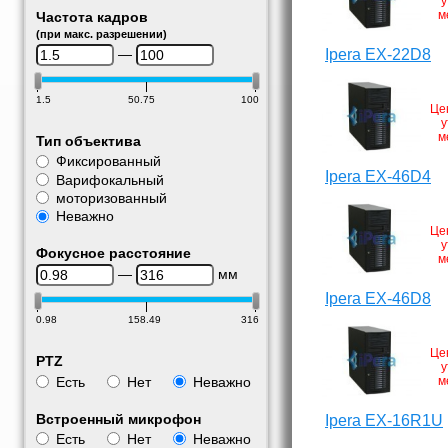
у
м
Частота кадров
(при макс. разрешении)
—
Ipera EX-22D8
1.5
50.75
100
Це
у
м
Тип объектива
Фиксированный
Ipera EX-46D4
Варифокальный
моторизованный
Неважно
Це
у
Фокусное расстояние
м
—
мм
Ipera EX-46D8
0.98
158.49
316
Це
PTZ
у
Есть
Нет
Неважно
м
Встроенный микрофон
Ipera EX-16R1U
Есть
Нет
Неважно