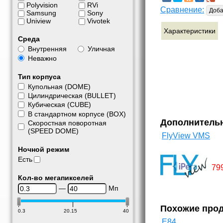
Polyvision
RVi
Сравнение:
Доба
Samsung
Sony
Uniview
Vivotek
Характеристики
Среда
Внутренняя
Уличная
Неважно
Тип корпуса
Купольная (DOME)
Цилиндрическая (BULLET)
Кубическая (CUBE)
В стандартном корпусе (BOX)
Дополнитель
Скоростная поворотная
(SPEED DOME)
FlyView VMS
Ночной режим
Есть
79
Кол-во мегапикселей
—
Мп
Похожие про
0.3
20.15
40
E84