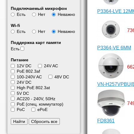
Подключаемый микрофон
P3364-LVE 12M
Есть
Нет
Неважно
Wi-fi
73
Есть
Нет
Неважно
Поддержка карт памяти
P3364-VE 6MM
Есть
Питание
12V DC
24V AC
66
PoE 802.3af
100-240V AC
48V DC
24V DC
VN-H257VPBU(
High PoE 802.3at
5V DC
АС220 - 240V, 50Hz
74
PoE (спец. коммутатор)
PoC
ePoE
FD8361
Найти
Сбросить все