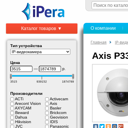
О компании
Каталог товаров ▼
Главная
IP-ви
Тип устройства
Axis P3
Цена
—
р.
3515
939152
1874789
Производители
ACTi
Activecam
Arecont Vision
Axis
AXYCAM
Basler
Beward
Brickcom
Dahua
Geovision
Hikvision
IDIS
JVC
Panasonic