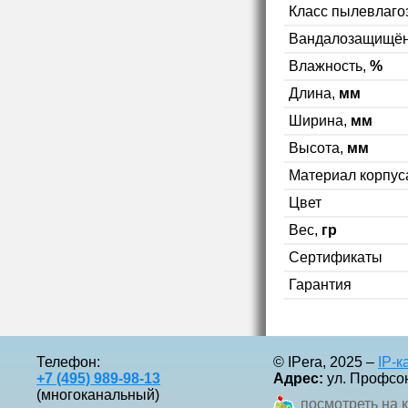
Класс пылевлаг
Вандалозащищён
Влажность,
%
Длина,
мм
Ширина,
мм
Высота,
мм
Материал корпус
Цвет
Вес,
гр
Сертификаты
Гарантия
Телефон:
© IPera, 2025 –
IP-
+7 (495) 989-98-13
Адрес:
ул. Профсоюз
(многоканальный)
посмотреть на 