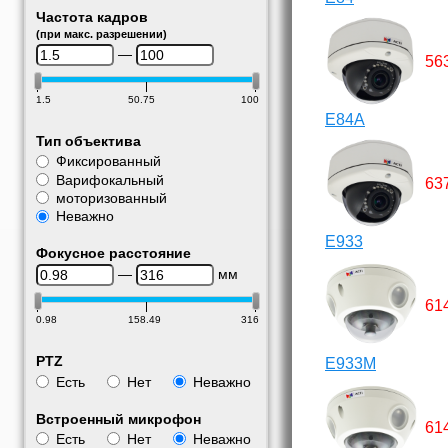
Частота кадров
(при макс. разрешении)
—
56
1.5
50.75
100
E84A
Тип объектива
Фиксированный
Варифокальный
63
моторизованный
Неважно
E933
Фокусное расстояние
—
мм
61
0.98
158.49
316
PTZ
E933M
Есть
Нет
Неважно
Встроенный микрофон
61
Есть
Нет
Неважно