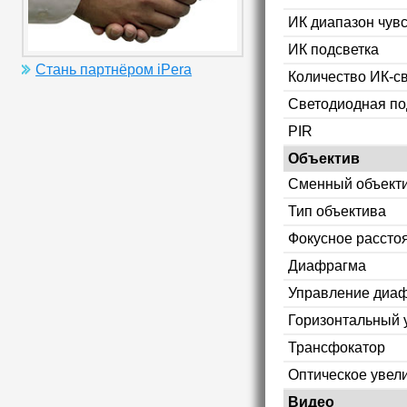
ИК диапазон чув
ИК подсветка
Стань партнёром iPera
Количество ИК-с
Светодиодная по
PIR
Объектив
Сменный объект
Тип объектива
Фокусное рассто
Диафрагма
Управление диа
Горизонтальный 
Трансфокатор
Оптическое увел
Видео