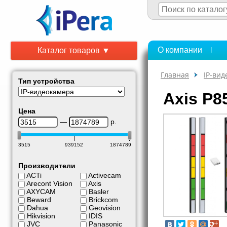
О компании
Каталог товаров ▼
Главная
IP-ви
Тип устройства
Axis P
Цена
—
р.
3515
939152
1874789
Производители
ACTi
Activecam
Arecont Vision
Axis
AXYCAM
Basler
Beward
Brickcom
Dahua
Geovision
Hikvision
IDIS
JVC
Panasonic