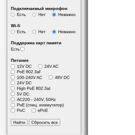
Подключаемый микрофон
Есть
Нет
Неважно
Wi-fi
Есть
Нет
Неважно
Поддержка карт памяти
Есть
Питание
12V DC
24V AC
PoE 802.3af
100-240V AC
48V DC
24V DC
High PoE 802.3at
5V DC
АС220 - 240V, 50Hz
PoE (спец. коммутатор)
PoC
ePoE
Найти
Сбросить все