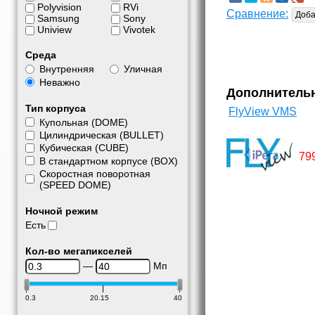
Polyvision
RVi
Сравнение:
Доба
Samsung
Sony
Uniview
Vivotek
Среда
Внутренняя
Уличная
Неважно
Дополнитель
Тип корпуса
FlyView VMS
Купольная (DOME)
Цилиндрическая (BULLET)
Кубическая (CUBE)
79
В стандартном корпусе (BOX)
Скоростная поворотная
(SPEED DOME)
Ночной режим
Есть
Кол-во мегапикселей
—
Мп
0.3
20.15
40