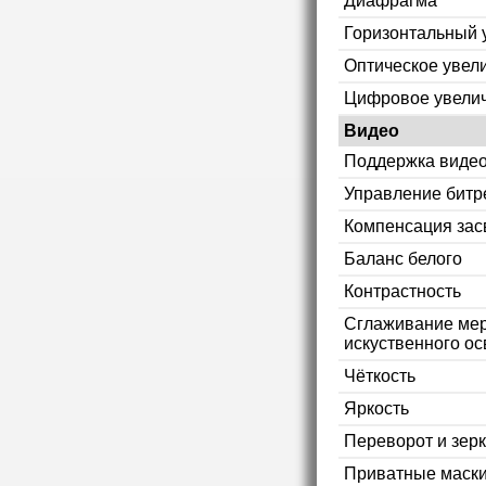
Диафрагма
Горизонтальный 
Оптическое увел
Цифровое увели
Видео
Поддержка видео
Управление битр
Компенсация зас
Баланс белого
Контрастность
Сглаживание мер
искуственного ос
Чёткость
Яркость
Переворот и зер
Приватные маск