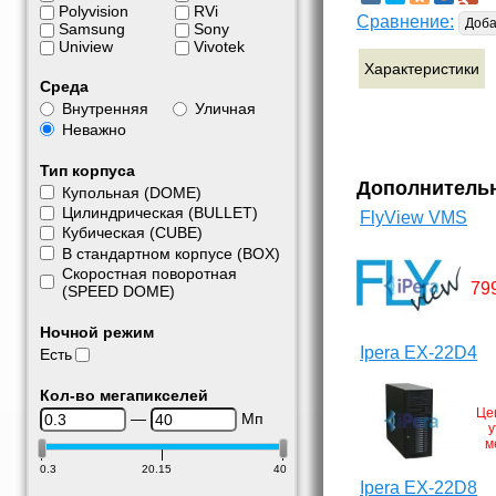
Polyvision
RVi
Сравнение:
Доба
Samsung
Sony
Uniview
Vivotek
Характеристики
Среда
Внутренняя
Уличная
Неважно
Тип корпуса
Дополнитель
Купольная (DOME)
Цилиндрическая (BULLET)
FlyView VMS
Кубическая (CUBE)
В стандартном корпусе (BOX)
Скоростная поворотная
79
(SPEED DOME)
Ночной режим
Ipera EX-22D4
Есть
Кол-во мегапикселей
Це
—
Мп
у
м
0.3
20.15
40
Ipera EX-22D8