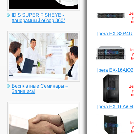
Це
IDIS SUPER FISHEYE -
у
панорамный обзор 360°
м
Ipera EX-83R4U
Це
у
м
Ipera EX-16AiO2
Бесплатные Семинары –
Це
у
Запишись!
м
Ipera EX-16AiO4
Це
у
м