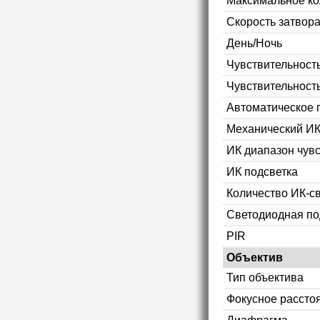
Максимальное ко
Скорость затвор
День/Ночь
Чувствительность
Чувствительност
Автоматическое 
Механический ИК
ИК диапазон чув
ИК подсветка
Количество ИК-с
Светодиодная по
PIR
Объектив
Тип объектива
Фокусное рассто