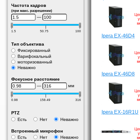
Частота кадров
(при макс. разрешении)
Це
—
у
м
1.5
50.75
100
Ipera EX-46D4
Тип объектива
Фиксированный
Це
Варифокальный
у
моторизованный
м
Неважно
Ipera EX-46D8
Фокусное расстояние
—
мм
Це
у
м
0.98
158.49
316
Ipera EX-16R1U
PTZ
Есть
Нет
Неважно
Це
Встроенный микрофон
у
Есть
Нет
Неважно
м