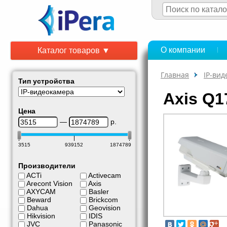
О компании
Каталог товаров ▼
Главная
IP-ви
Тип устройства
Axis Q1
Цена
—
р.
3515
939152
1874789
Производители
ACTi
Activecam
Arecont Vision
Axis
AXYCAM
Basler
Beward
Brickcom
Dahua
Geovision
Hikvision
IDIS
JVC
Panasonic