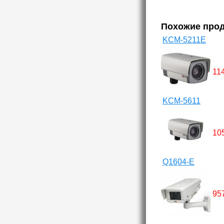
Похожие про
KCM-5211E
11
KCM-5611
10
Q1604-E
95