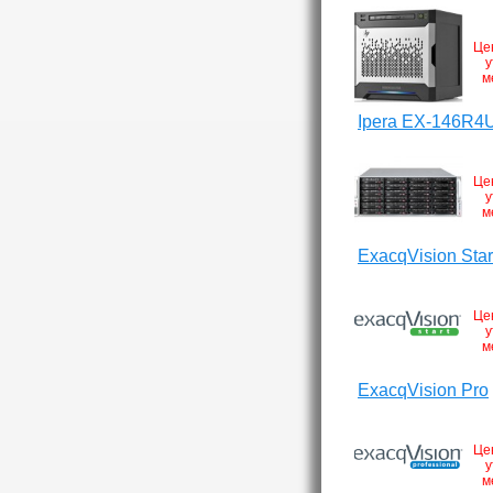
Це
у
м
Ipera EX-146R4
Це
у
м
ExacqVision Star
Це
у
м
ExacqVision Pro
Це
у
м