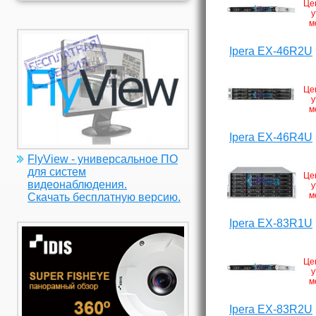
Це
у
м
Ipera EX-46R2U
Це
у
м
Ipera EX-46R4U
FlyView - универсальное ПО
для систем
Це
видеонаблюдения.
у
м
Скачать бесплатную версию.
Ipera EX-83R1U
Це
у
м
Ipera EX-83R2U