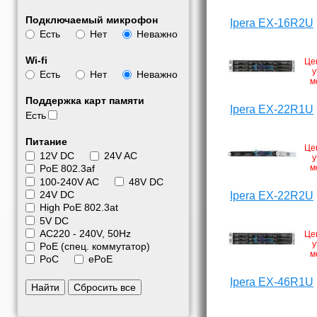
Подключаемый микрофон
Ipera EX-16R2U
Есть
Нет
Неважно
Wi-fi
Це
у
Есть
Нет
Неважно
м
Поддержка карт памяти
Ipera EX-22R1U
Есть
Питание
Це
12V DC
24V AC
у
м
PoE 802.3af
100-240V AC
48V DC
24V DC
Ipera EX-22R2U
High PoE 802.3at
5V DC
АС220 - 240V, 50Hz
Це
у
PoE (спец. коммутатор)
м
PoC
ePoE
Ipera EX-46R1U
Найти
Сбросить все