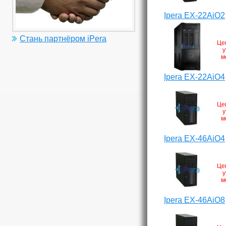
Ipera EX-22AiO2
Стань партнёром iPera
Це
у
м
Ipera EX-22AiO4
Це
у
м
Ipera EX-46AiO4
Це
у
м
Ipera EX-46AiO8