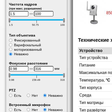
Частота кадров
(при макс. разрешении)
85
—
1.5
50.75
100
Тип объектива
Технические 
Фиксированный
Варифокальный
моторизованный
Устройство
Неважно
Тип устройства
Фокусное расстояние
Питание
—
мм
Максимальная п
Температура,
°C
0.98
158.49
316
Тип корпуса
PTZ
Среда
Есть
Нет
Неважно
Тип матрицы
Встроенный микрофон
Есть
Нет
Неважно
Тип развёртки