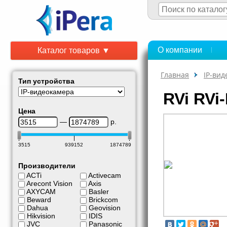
О компании
Каталог товаров ▼
Главная
IP-ви
Тип устройства
RVi RVi
Цена
—
р.
3515
939152
1874789
Производители
ACTi
Activecam
Arecont Vision
Axis
AXYCAM
Basler
Beward
Brickcom
Dahua
Geovision
Hikvision
IDIS
JVC
Panasonic