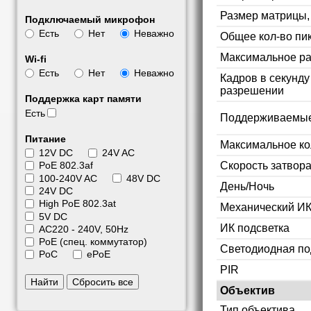
Размер матрицы
Подключаемый микрофон
Есть
Нет
Неважно
Общее кол-во пи
Максимальное р
Wi-fi
Есть
Нет
Неважно
Кадров в секунд
разрешении
Поддержка карт памяти
Есть
Поддерживаемые
Питание
Максимальное ко
12V DC
24V AC
Скорость затвор
PoE 802.3af
100-240V AC
48V DC
День/Ночь
24V DC
High PoE 802.3at
Механический ИК
5V DC
ИК подсветка
АС220 - 240V, 50Hz
PoE (спец. коммутатор)
Светодиодная по
PoC
ePoE
PIR
Найти
Сбросить все
Объектив
Тип объектива