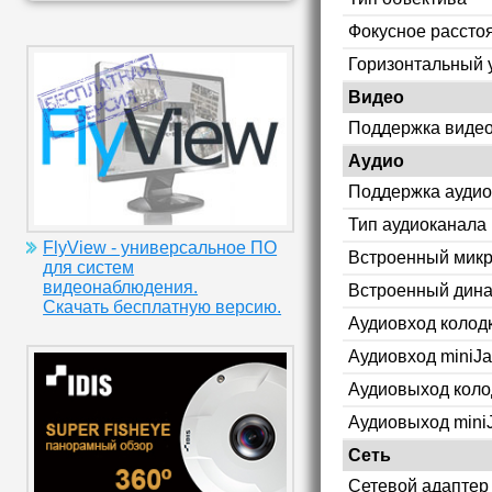
Фокусное рассто
Горизонтальный 
Видео
Поддержка видео
Аудио
Поддержка аудио
Тип аудиоканала
FlyView - универсальное ПО
Встроенный мик
для систем
видеонаблюдения.
Встроенный дин
Скачать бесплатную версию.
Аудиовход колод
Аудиовход miniJa
Аудиовыход коло
Аудиовыход mini
Сеть
Сетевой адаптер