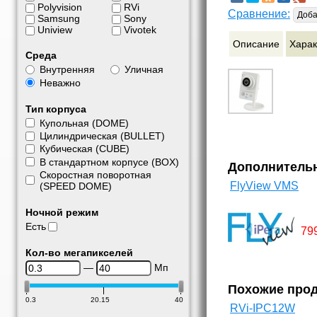
Polyvision
RVi
Сравнение:
Доба
Samsung
Sony
Uniview
Vivotek
Описание
Харак
Среда
Внутренняя
Уличная
Неважно
Тип корпуса
Купольная (DOME)
Цилиндрическая (BULLET)
Кубическая (CUBE)
В стандартном корпусе (BOX)
Дополнитель
Скоростная поворотная
FlyView VMS
(SPEED DOME)
Ночной режим
Есть
79
Кол-во мегапикселей
—
Мп
Похожие про
0.3
20.15
40
RVi-IPC12W