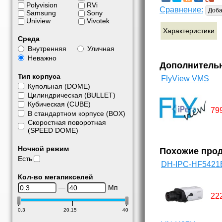
Polyvision
RVi
Сравнение:
Доба
Samsung
Sony
Uniview
Vivotek
Характеристики
Среда
Внутренняя
Уличная
Неважно
Дополнитель
Тип корпуса
FlyView VMS
Купольная (DOME)
Цилиндрическая (BULLET)
Кубическая (CUBE)
79
В стандартном корпусе (BOX)
Скоростная поворотная
(SPEED DOME)
Ночной режим
Похожие про
Есть
DH-IPC-HF5421
Кол-во мегапикселей
—
Мп
22
0.3
20.15
40