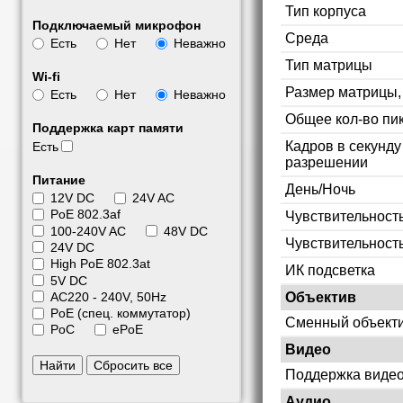
Тип корпуса
Подключаемый микрофон
Среда
Есть
Нет
Неважно
Тип матрицы
Wi-fi
Размер матрицы
Есть
Нет
Неважно
Общее кол-во пи
Поддержка карт памяти
Кадров в секунд
Есть
разрешении
Питание
День/Ночь
12V DC
24V AC
PoE 802.3af
Чувствительность
100-240V AC
48V DC
Чувствительност
24V DC
High PoE 802.3at
ИК подсветка
5V DC
Объектив
АС220 - 240V, 50Hz
PoE (спец. коммутатор)
Сменный объект
PoC
ePoE
Видео
Найти
Сбросить все
Поддержка видео
Аудио