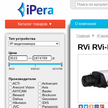
О компании
Каталог товаров ▼
Главная
IP-ви
Тип устройства
RVi RVi
Цена
—
р.
3515
939152
1874789
Производители
ACTi
Activecam
Arecont Vision
Axis
AXYCAM
Basler
Beward
Brickcom
Dahua
Geovision
Hikvision
IDIS
JVC
Panasonic