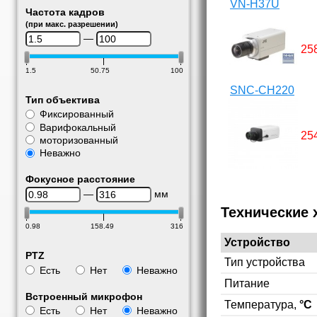
VN-H37U
Частота кадров
(при макс. разрешении)
—
25
1.5
50.75
100
SNC-CH220
Тип объектива
Фиксированный
Варифокальный
25
моторизованный
Неважно
Фокусное расстояние
—
мм
Технические 
0.98
158.49
316
Устройство
PTZ
Тип устройства
Есть
Нет
Неважно
Питание
Встроенный микрофон
Температура,
°C
Есть
Нет
Неважно