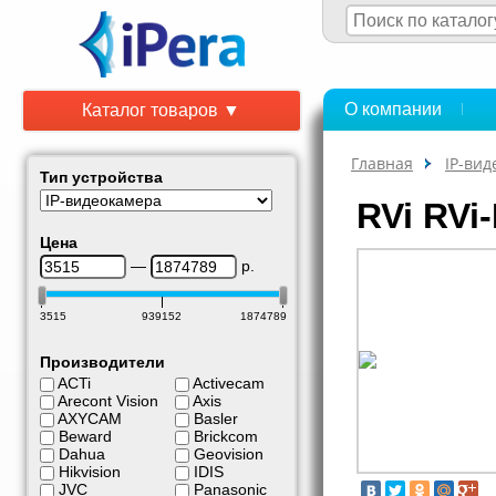
О компании
Каталог товаров ▼
Главная
IP-ви
Тип устройства
RVi RVi-
Цена
—
р.
3515
939152
1874789
Производители
ACTi
Activecam
Arecont Vision
Axis
AXYCAM
Basler
Beward
Brickcom
Dahua
Geovision
Hikvision
IDIS
JVC
Panasonic