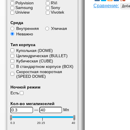
Polyvision
RVi
Сравнение:
Доба
Samsung
Sony
Uniview
Vivotek
Среда
Внутренняя
Уличная
Неважно
Тип корпуса
Купольная (DOME)
Цилиндрическая (BULLET)
Кубическая (CUBE)
В стандартном корпусе (BOX)
Скоростная поворотная
(SPEED DOME)
Ночной режим
Есть
Кол-во мегапикселей
—
Мп
0.3
20.15
40