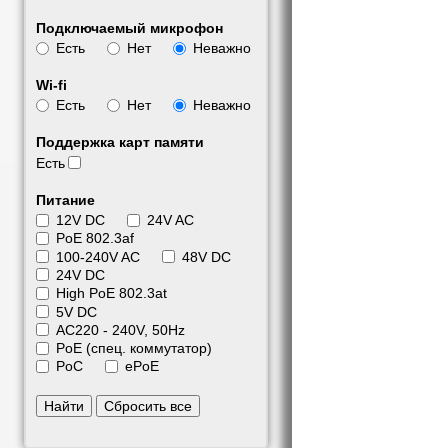
Подключаемый микрофон
Есть
Нет
Неважно
Wi-fi
Есть
Нет
Неважно
Поддержка карт памяти
Есть
Питание
12V DC
24V AC
PoE 802.3af
100-240V AC
48V DC
24V DC
High PoE 802.3at
5V DC
АС220 - 240V, 50Hz
PoE (спец. коммутатор)
PoC
ePoE
Найти
Сбросить все