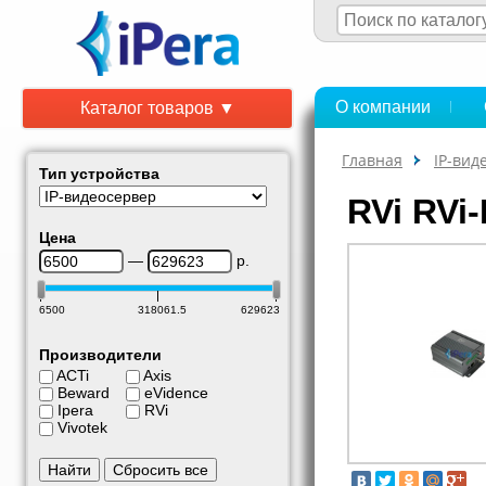
О компании
Каталог товаров ▼
Главная
IP-вид
Тип устройства
RVi RVi
Цена
—
р.
6500
318061.5
629623
Производители
ACTi
Axis
Beward
eVidence
Ipera
RVi
Vivotek
Найти
Сбросить все