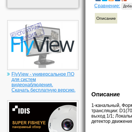
Сравнение:
Доба
Описание
FlyView - универсальное ПО
для систем
видеонаблюдения.
Скачать бесплатную версию.
Описание
1-канальный, Форм
трансляции: D1(70
выход 1/1; Локал
детектор движения