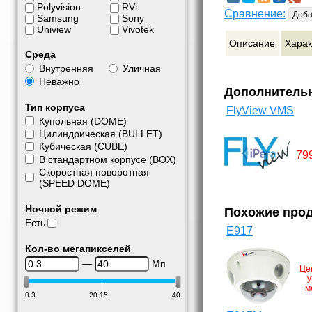
Polyvision
RVi
Сравнение:
Доба
Samsung
Sony
Uniview
Vivotek
Описание
Харак
Среда
Внутренняя
Уличная
Неважно
Дополнитель
Тип корпуса
FlyView VMS
Купольная (DOME)
Цилиндрическая (BULLET)
Кубическая (CUBE)
79
В стандартном корпусе (BOX)
Скоростная поворотная
(SPEED DOME)
Ночной режим
Похожие про
Есть
E917
Кол-во мегапикселей
—
Мп
Це
у
м
0.3
20.15
40