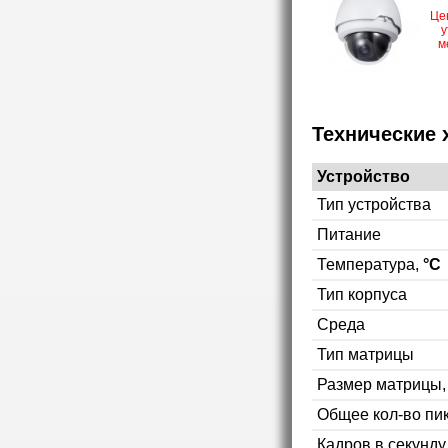
Це
у
м
Технические 
Устройство
Тип устройства
Питание
Температура,
°C
Тип корпуса
Среда
Тип матрицы
Размер матрицы
Общее кол-во пи
Кадров в секунд