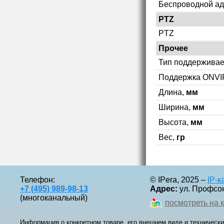
Беспроводной ад
PTZ
PTZ
Прочее
Тип поддерживае
Поддержка ONVI
Длина,
мм
Ширина,
мм
Высота,
мм
Вес,
гр
Телефон:
© IPera, 2025 –
IP-
+7 (495) 989-98-13
Адрес:
ул. Профсоюз
(многоканальный)
посмотреть на 
Информация о конкретном товаре, его внешнем виде и технически