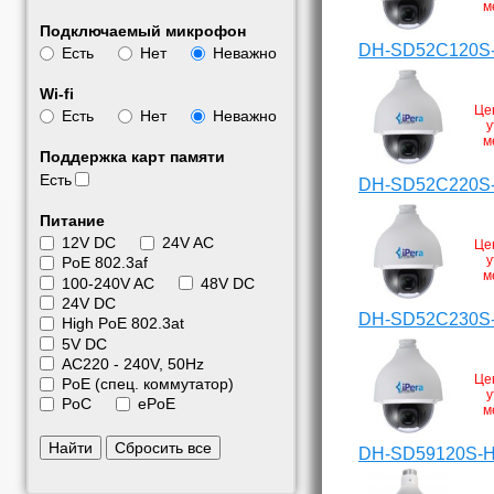
м
Подключаемый микрофон
DH-SD52C120S
Есть
Нет
Неважно
Wi-fi
Це
Есть
Нет
Неважно
у
м
Поддержка карт памяти
Есть
DH-SD52C220S
Питание
12V DC
24V AC
Це
у
PoE 802.3af
м
100-240V AC
48V DC
24V DC
DH-SD52C230S
High PoE 802.3at
5V DC
АС220 - 240V, 50Hz
Це
PoE (спец. коммутатор)
у
PoC
ePoE
м
Найти
Сбросить все
DH-SD59120S-