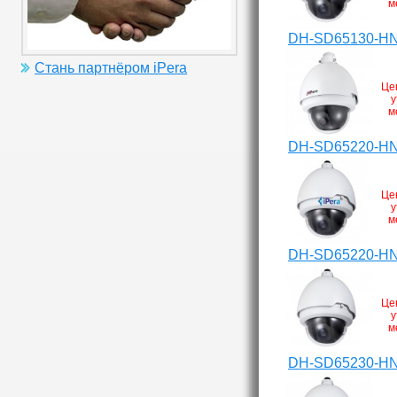
м
DH-SD65130-H
Стань партнёром iPera
Це
у
м
DH-SD65220-H
Це
у
м
DH-SD65220-HN
Це
у
м
DH-SD65230-H