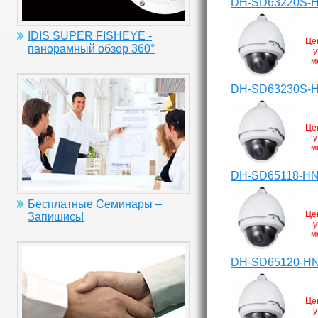
DH-SD63220S-
IDIS SUPER FISHEYE -
Це
панорамный обзор 360°
у
м
DH-SD63230S-
Це
у
м
DH-SD65118-H
Бесплатные Семинары –
Це
Запишись!
у
м
DH-SD65120-H
Це
у