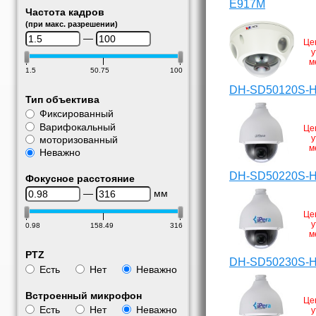
E917M
Частота кадров
(при макс. разрешении)
—
Це
у
м
1.5
50.75
100
DH-SD50120S-
Тип объектива
Фиксированный
Варифокальный
Це
у
моторизованный
м
Неважно
DH-SD50220S-
Фокусное расстояние
—
мм
Це
у
0.98
158.49
316
м
PTZ
DH-SD50230S-
Есть
Нет
Неважно
Встроенный микрофон
Це
Есть
Нет
Неважно
у