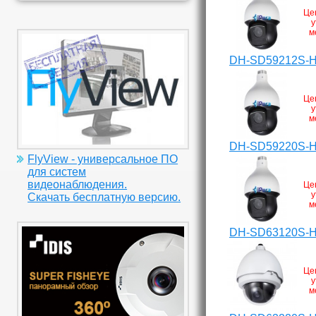
Це
у
м
DH-SD59212S-
Це
у
м
DH-SD59220S-
FlyView - универсальное ПО
для систем
видеонаблюдения.
Це
у
Скачать бесплатную версию.
м
DH-SD63120S-
Це
у
м