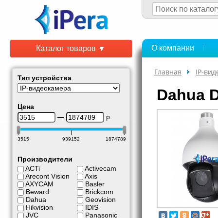
О компании
Каталог товаров ▼
Главная
IP-ви
Тип устройства
Dahua 
Цена
—
р.
3515
939152
1874789
Производители
ACTi
Activecam
Arecont Vision
Axis
AXYCAM
Basler
Beward
Brickcom
Dahua
Geovision
Hikvision
IDIS
JVC
Panasonic