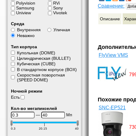
Polyvision
RVi
Сравнение:
Доба
Samsung
Sony
Uniview
Vivotek
Описание
Харак
Среда
Внутренняя
Уличная
Неважно
Дополнитель
Тип корпуса
Купольная (DOME)
FlyView VMS
Цилиндрическая (BULLET)
Кубическая (CUBE)
В стандартном корпусе (BOX)
79
Скоростная поворотная
(SPEED DOME)
Ночной режим
Есть
Похожие про
SNC-EP521
Кол-во мегапикселей
—
Мп
73
0.3
20.15
40