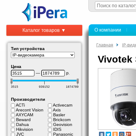
О компании
Каталог товаров ▼
Главная
IP-ви
Тип устройства
Vivotek
Цена
—
р.
3515
939152
1874789
Производители
ACTi
Activecam
Arecont Vision
Axis
AXYCAM
Basler
Beward
Brickcom
Dahua
Geovision
Hikvision
IDIS
JVC
Panasonic