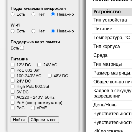
Подключаемый микрофон
Устройство
Есть
Нет
Неважно
Тип устройства
Wi-fi
Питание
Есть
Нет
Неважно
Температура,
°C
Поддержка карт памяти
Тип корпуса
Есть
Среда
Питание
Тип матрицы
12V DC
24V AC
PoE 802.3af
Размер матрицы
100-240V AC
48V DC
24V DC
Общее кол-во пи
High PoE 802.3at
Кадров в секунд
5V DC
разрешении
АС220 - 240V, 50Hz
PoE (спец. коммутатор)
День/Ночь
PoC
ePoE
Чувствительность
Найти
Сбросить все
Чувствительност
ИК подсветка