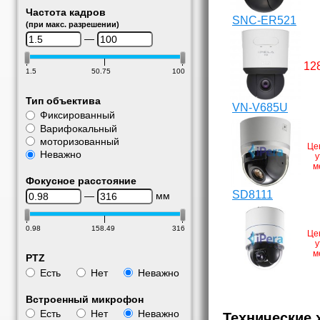
Частота кадров
SNC-ER521
(при макс. разрешении)
—
12
1.5
50.75
100
Тип объектива
VN-V685U
Фиксированный
Варифокальный
моторизованный
Це
Неважно
у
м
Фокусное расстояние
SD8111
—
мм
0.98
158.49
316
Це
у
м
PTZ
Есть
Нет
Неважно
Встроенный микрофон
Есть
Нет
Неважно
Технические 