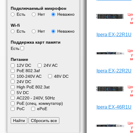
Подключаемый микрофон
Есть
Нет
Неважно
Це
у
м
Wi-fi
Есть
Нет
Неважно
Ipera EX-22R1U
Поддержка карт памяти
Есть
Це
у
Питание
м
12V DC
24V AC
Ipera EX-22R2U
PoE 802.3af
100-240V AC
48V DC
24V DC
High PoE 802.3at
Це
у
5V DC
м
АС220 - 240V, 50Hz
PoE (спец. коммутатор)
Ipera EX-46R1U
PoC
ePoE
Найти
Сбросить все
Це
у
м