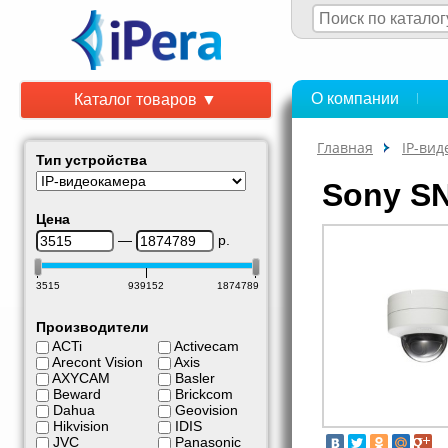
О компании
Каталог товаров ▼
Главная
IP-ви
Тип устройства
Sony S
Цена
—
р.
3515
939152
1874789
Производители
ACTi
Activecam
Arecont Vision
Axis
AXYCAM
Basler
Beward
Brickcom
Dahua
Geovision
Hikvision
IDIS
JVC
Panasonic