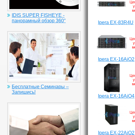
Це
у
м
IDIS SUPER FISHEYE -
панорамный обзор 360°
Ipera EX-83R4U
Це
у
м
Ipera EX-16AiO2
Це
у
м
Бесплатные Семинары –
Запишись!
Ipera EX-16AiO4
Це
у
м
Ipera EX-22AiO2