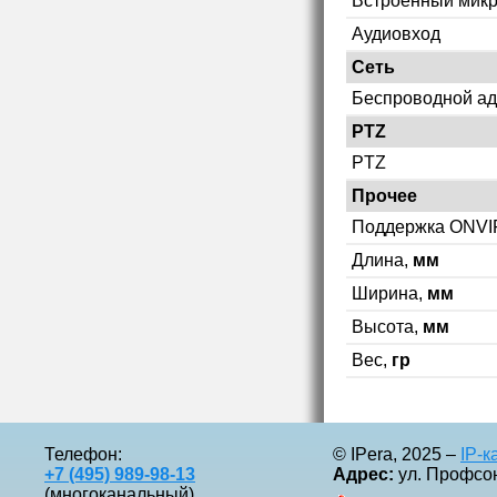
Встроенный мик
Аудиовход
Сеть
Беспроводной ад
PTZ
PTZ
Прочее
Поддержка ONVI
Длина,
мм
Ширина,
мм
Высота,
мм
Вес,
гр
Телефон:
© IPera, 2025 –
IP-
+7 (495) 989-98-13
Адрес:
ул. Профсоюз
(многоканальный)