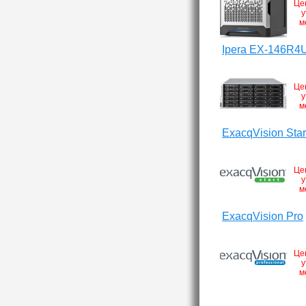
Це
у
м
Ipera EX-146R4
Це
у
м
ExacqVision Star
Це
у
м
ExacqVision Pro
Це
у
м