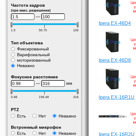
Це
Частота кадров
у
(при макс. разрешении)
м
—
Ipera EX-46D4
1.5
50.75
100
Це
Тип объектива
у
м
Фиксированный
Варифокальный
моторизованный
Ipera EX-46D8
Неважно
Фокусное расстояние
Це
у
—
мм
м
Ipera EX-16R1U
0.98
158.49
316
PTZ
Це
Есть
Нет
Неважно
у
м
Встроенный микрофон
Есть
Нет
Неважно
Ipera EX-16R2U