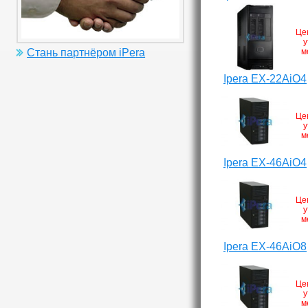
Це
у
м
Стань партнёром iPera
Ipera EX-22AiO4
Це
у
м
Ipera EX-46AiO4
Це
у
м
Ipera EX-46AiO8
Це
у
м