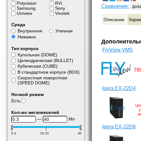
Polyvision
RVi
Сравнение:
Доба
Samsung
Sony
Uniview
Vivotek
Описание
Харак
Среда
Внутренняя
Уличная
Неважно
Дополнитель
Тип корпуса
FlyView VMS
Купольная (DOME)
Цилиндрическая (BULLET)
Кубическая (CUBE)
79
В стандартном корпусе (BOX)
Скоростная поворотная
(SPEED DOME)
Ipera EX-22D4
Ночной режим
Есть
Це
у
Кол-во мегапикселей
м
—
Мп
Ipera EX-22D8
0.3
20.15
40