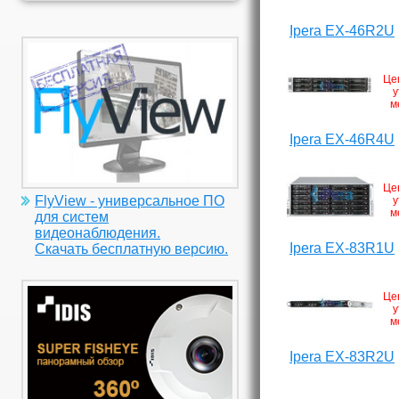
Ipera EX-46R2U
Це
у
м
Ipera EX-46R4U
Це
FlyView - универсальное ПО
у
м
для систем
видеонаблюдения.
Ipera EX-83R1U
Скачать бесплатную версию.
Це
у
м
Ipera EX-83R2U