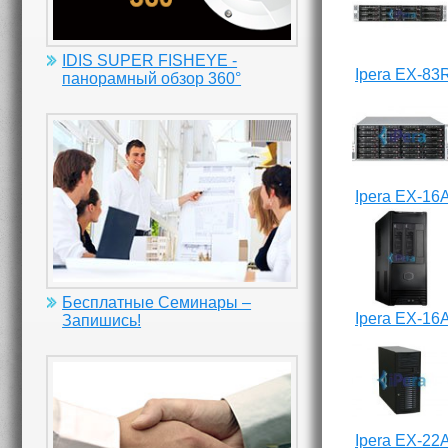
IDIS SUPER FISHEYE -
Ipera EX-83
панорамный обзор 360°
Ipera EX-16
Бесплатные Семинары –
Ipera EX-16
Запишись!
Ipera EX-22