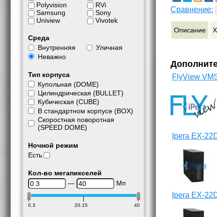
Polyvision
RVi
Сравнение:
Samsung
Sony
Uniview
Vivotek
Описание
Х
Среда
Внутренняя
Уличная
Неважно
Дополнит
Тип корпуса
FlyView VM
Купольная (DOME)
Цилиндрическая (BULLET)
Кубическая (CUBE)
В стандартном корпусе (BOX)
Скоростная поворотная
(SPEED DOME)
Ipera EX-22
Ночной режим
Есть
Кол-во мегапикселей
—
Мп
Ipera EX-22
0.3
20.15
40