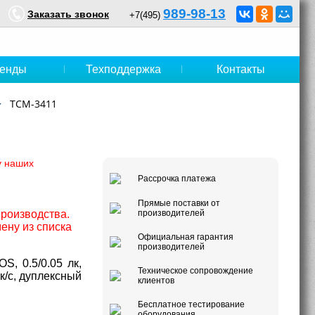
989-98-13
Заказать звонок
+7(495)
енды
Техподдержка
Контакты
TCM-3411
у наших
Рассрочка платежа
Прямые поставки от
производства.
производителей
ену из списка
Официальная гарантия
производителей
S, 0.5/0.05 лк,
Техническое сопровождение
к/с, дуплексный
клиентов
Бесплатное тестирование
оборудования