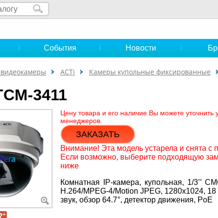
и
События
Новости
Бр
-видеокамеры
ACTi
Камеры купольные фиксированные
TCM-3411
Цену товара и его наличие Вы можете уточнить 
менеджеров.
ЗАКАЗАТЬ
Внимание! Эта модель устарела и снята с 
Если возможно, выберите подходящую зам
ниже
Комнатная IP-камера, купольная, 1/3’’ CMO
H.264/MPEG-4/Motion JPEG, 1280х1024, 18 
звук, обзор 64.7°, детектор движения, PoE