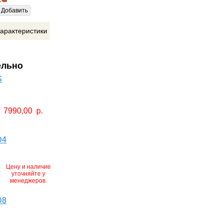
Добавить
арактеристики
ельно
S
7990,00
р.
D4
Цену и наличие
уточняйте у
менеджеров.
D8