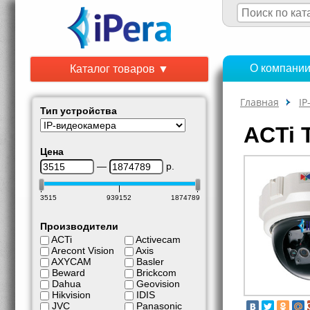
О компани
Каталог товаров ▼
Главная
IP
Тип устройства
ACTi 
Цена
—
р.
3515
939152
1874789
Производители
ACTi
Activecam
Arecont Vision
Axis
AXYCAM
Basler
Beward
Brickcom
Dahua
Geovision
Hikvision
IDIS
JVC
Panasonic