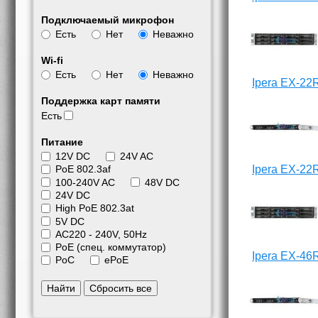
Подключаемый микрофон
Есть
Нет
Неважно
Wi-fi
Есть
Нет
Неважно
Ipera EX-22
Поддержка карт памяти
Есть
Питание
12V DC
24V AC
Ipera EX-22
PoE 802.3af
100-240V AC
48V DC
24V DC
High PoE 802.3at
5V DC
АС220 - 240V, 50Hz
PoE (спец. коммутатор)
Ipera EX-46
PoC
ePoE
Найти
Сбросить все