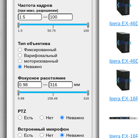
Частота кадров
(при макс. разрешении)
—
Ipera EX-46
1.5
50.75
100
Тип объектива
Фиксированный
Варифокальный
моторизованный
Ipera EX-46
Неважно
Фокусное расстояние
—
мм
Ipera EX-16
0.98
158.49
316
PTZ
Есть
Нет
Неважно
Встроенный микрофон
Есть
Нет
Неважно
Ipera EX-16