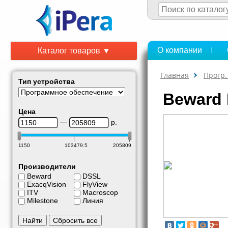
О компании
Каталог товаров ▼
Главная
Прогр.
Тип устройства
Beward 
Цена
—
р.
1150
103479.5
205809
Производители
Beward
DSSL
ExacqVision
FlyView
ITV
Macroscop
Milestone
Линия
Найти
Сбросить все