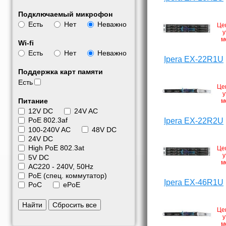
Подключаемый микрофон
Есть
Нет
Неважно
Це
у
м
Wi-fi
Есть
Нет
Неважно
Ipera EX-22R1U
Поддержка карт памяти
Есть
Це
у
Питание
м
12V DC
24V AC
PoE 802.3af
Ipera EX-22R2U
100-240V AC
48V DC
24V DC
High PoE 802.3at
Це
у
5V DC
м
АС220 - 240V, 50Hz
PoE (спец. коммутатор)
Ipera EX-46R1U
PoC
ePoE
Найти
Сбросить все
Це
у
м