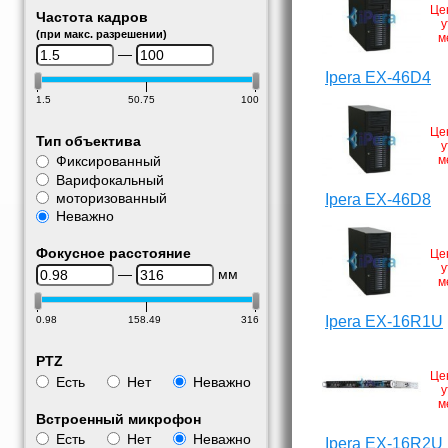
Це
Частота кадров
у
(при макс. разрешении)
м
—
Ipera EX-46D4
1.5
50.75
100
Це
Тип объектива
у
м
Фиксированный
Варифокальный
моторизованный
Ipera EX-46D8
Неважно
Фокусное расстояние
Це
у
—
мм
м
Ipera EX-16R1U
0.98
158.49
316
PTZ
Це
Есть
Нет
Неважно
у
м
Встроенный микрофон
Есть
Нет
Неважно
Ipera EX-16R2U