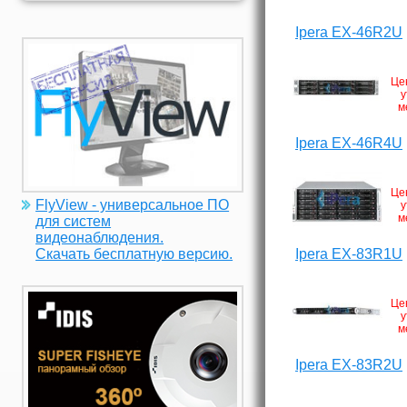
Ipera EX-46R2U
Це
у
м
Ipera EX-46R4U
Це
FlyView - универсальное ПО
у
м
для систем
видеонаблюдения.
Ipera EX-83R1U
Скачать бесплатную версию.
Це
у
м
Ipera EX-83R2U