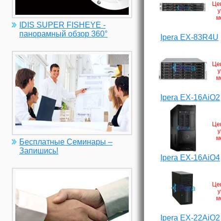
Це
у
м
IDIS SUPER FISHEYE -
панорамный обзор 360°
Ipera EX-83R4U
Це
у
м
Ipera EX-16AiO2
Це
у
м
Бесплатные Семинары –
Запишись!
Ipera EX-16AiO4
Це
у
м
Ipera EX-22AiO2