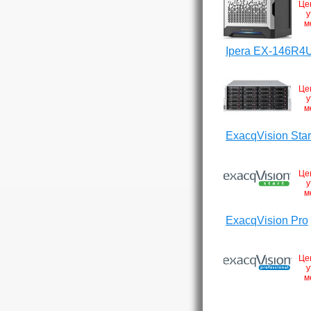
Це
у
м
Ipera EX-146R4
Це
у
м
ExacqVision Star
Це
у
м
ExacqVision Pro
Це
у
м