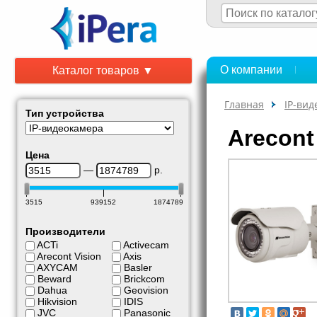
О компании
Каталог товаров ▼
Главная
IP-ви
Тип устройства
Arecont
Цена
—
р.
3515
939152
1874789
Производители
ACTi
Activecam
Arecont Vision
Axis
AXYCAM
Basler
Beward
Brickcom
Dahua
Geovision
Hikvision
IDIS
JVC
Panasonic