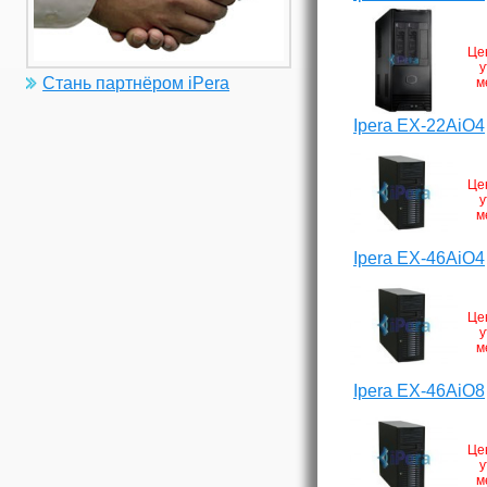
Це
у
Стань партнёром iPera
м
Ipera EX-22AiO4
Це
у
м
Ipera EX-46AiO4
Це
у
м
Ipera EX-46AiO8
Це
у
м