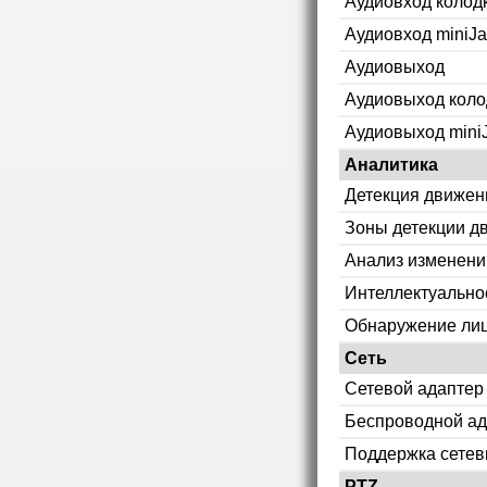
Аудиовход колод
Аудиовход miniJa
Аудиовыход
Аудиовыход коло
Аудиовыход mini
Аналитика
Детекция движен
Зоны детекции д
Анализ изменени
Интеллектуально
Обнаружение ли
Сеть
Сетевой адаптер
Беспроводной ад
Поддержка сетев
PTZ