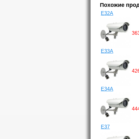
Похожие про
E32A
36
E33A
42
E34A
44
E37