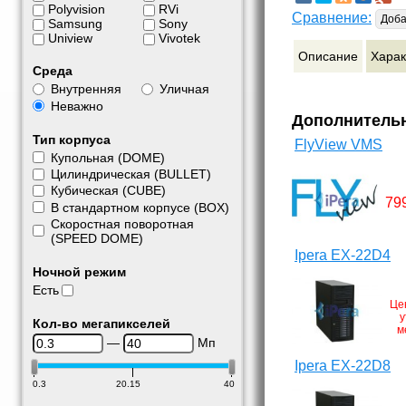
Polyvision
RVi
Сравнение:
Доба
Samsung
Sony
Uniview
Vivotek
Описание
Харак
Среда
Внутренняя
Уличная
Неважно
Дополнитель
Тип корпуса
FlyView VMS
Купольная (DOME)
Цилиндрическая (BULLET)
Кубическая (CUBE)
79
В стандартном корпусе (BOX)
Скоростная поворотная
(SPEED DOME)
Ipera EX-22D4
Ночной режим
Есть
Це
у
Кол-во мегапикселей
м
—
Мп
Ipera EX-22D8
0.3
20.15
40