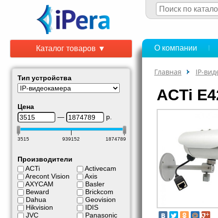
О компании
Каталог товаров ▼
Главная
IP-ви
Тип устройства
ACTi E
Цена
—
р.
3515
939152
1874789
Производители
ACTi
Activecam
Arecont Vision
Axis
AXYCAM
Basler
Beward
Brickcom
Dahua
Geovision
Hikvision
IDIS
JVC
Panasonic