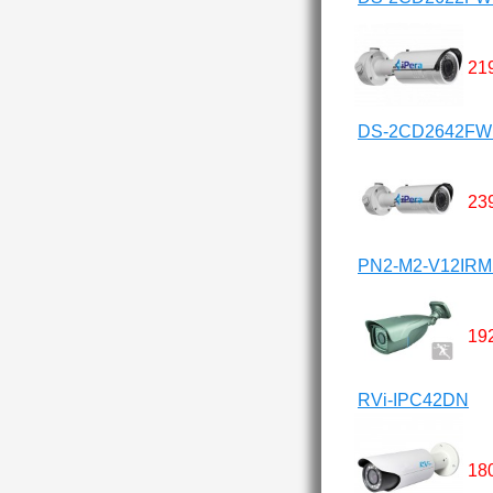
21
DS-2CD2642FW
23
PN2-M2-V12IRM
19
RVi-IPC42DN
18