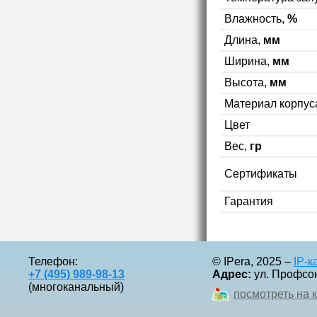
Влажность,
%
Длина,
мм
Ширина,
мм
Высота,
мм
Материал корпус
Цвет
Вес,
гр
Сертификаты
Гарантия
Телефон:
© IPera, 2025 –
IP-
+7 (495) 989-98-13
Адрес:
ул. Профсоюз
(многоканальный)
посмотреть на 