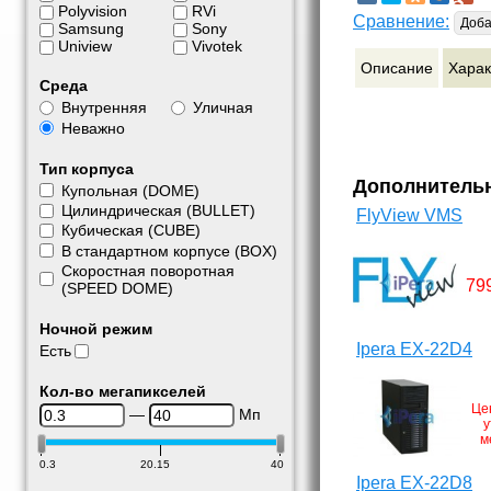
Polyvision
RVi
Сравнение:
Доба
Samsung
Sony
Uniview
Vivotek
Описание
Харак
Среда
Внутренняя
Уличная
Неважно
Тип корпуса
Дополнитель
Купольная (DOME)
Цилиндрическая (BULLET)
FlyView VMS
Кубическая (CUBE)
В стандартном корпусе (BOX)
Скоростная поворотная
79
(SPEED DOME)
Ночной режим
Ipera EX-22D4
Есть
Кол-во мегапикселей
Це
—
Мп
у
м
0.3
20.15
40
Ipera EX-22D8