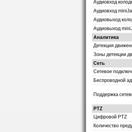
Аудиовход колод
Аудиовход miniJa
Аудиовыход коло
Аудиовыход mini
Аналитика
Детекция движен
Зоны детекции д
Сеть
Сетевое подклю
Беспроводной ад
Поддержка сетев
PTZ
Цифровой PTZ
Количество пред