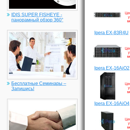
Це
IDIS SUPER FISHEYE -
у
панорамный обзор 360°
м
Ipera EX-83R4U
Це
у
м
Ipera EX-16AiO2
Бесплатные Семинары –
Це
у
Запишись!
м
Ipera EX-16AiO4
Це
у
м