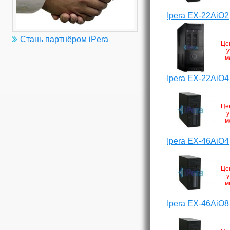
Ipera EX-22AiO2
Стань партнёром iPera
Це
у
м
Ipera EX-22AiO4
Це
у
м
Ipera EX-46AiO4
Це
у
м
Ipera EX-46AiO8