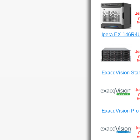
Це
у
м
Ipera EX-146R4
Це
у
м
ExacqVision Star
Це
у
м
ExacqVision Pro
Це
у
м