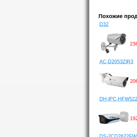
Похожие про
D32
23
AC-D2053ZIR3
20
DH-IPC-HFW52
19
DS-2CD2622FW