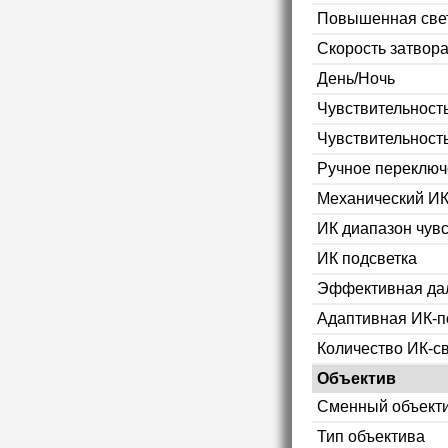
Повышенная свет
Скорость затвор
День/Ночь
Чувствительность
Чувствительност
Ручное переключ
Механический ИК
ИК диапазон чув
ИК подсветка
Эффективная дал
Адаптивная ИК-п
Количество ИК-с
Объектив
Сменный объект
Тип объектива