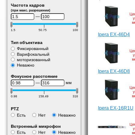
Частота кадров
(при макс. разрешении)
Це
—
у
м
1.5
50.75
100
Ipera EX-46D4
Тип объектива
Фиксированный
Це
Варифокальный
у
моторизованный
м
Неважно
Ipera EX-46D8
Фокусное расстояние
—
мм
Це
у
м
0.98
158.49
316
Ipera EX-16R1U
PTZ
Есть
Нет
Неважно
Це
Встроенный микрофон
у
Есть
Нет
Неважно
м