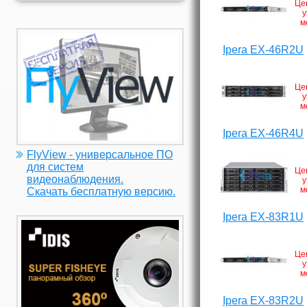
Це
у
м
Ipera EX-46R2U
Це
у
м
Ipera EX-46R4U
FlyView - универсальное ПО
для систем
Це
видеонаблюдения.
у
м
Скачать бесплатную версию.
Ipera EX-83R1U
Це
у
м
Ipera EX-83R2U