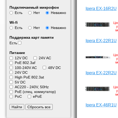
Подключаемый микрофон
Ipera EX-16R2U
Есть
Нет
Неважно
Wi-fi
Це
у
Есть
Нет
Неважно
м
Поддержка карт памяти
Ipera EX-22R1U
Есть
Питание
Це
12V DC
24V AC
у
м
PoE 802.3af
100-240V AC
48V DC
24V DC
Ipera EX-22R2U
High PoE 802.3at
5V DC
АС220 - 240V, 50Hz
Це
у
PoE (спец. коммутатор)
м
PoC
ePoE
Ipera EX-46R1U
Найти
Сбросить все