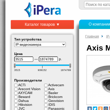
О компани
Каталог товаров ▼
Главная
IP
Тип устройства
Axis 
Цена
—
р.
3515
939152
1874789
Производители
ACTi
Activecam
Arecont Vision
Axis
AXYCAM
Basler
Beward
Brickcom
Dahua
Geovision
Hikvision
IDIS
JVC
Panasonic