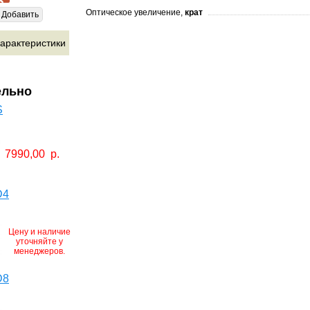
Оптическое увеличение,
крат
Добавить
арактеристики
ельно
S
7990,00
р.
D4
Цену и наличие
уточняйте у
менеджеров.
D8