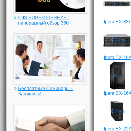
IDIS SUPER FISHEYE -
Ipera EX-83
панорамный обзор 360°
Ipera EX-16
Бесплатные Семинары –
Ipera EX-16
Запишись!
Ipera EX-22