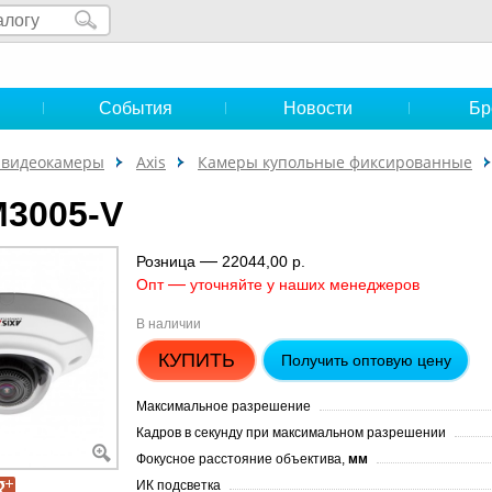
и
События
Новости
Бр
-видеокамеры
Axis
Камеры купольные фиксированные
M3005-V
—
Розница
22044,00 р.
—
Опт
уточняйте у наших менеджеров
В наличии
КУПИТЬ
Получить оптовую цену
Максимальное разрешение
Кадров в секунду при максимальном разрешении
Фокусное расстояние объектива,
мм
ИК подсветка