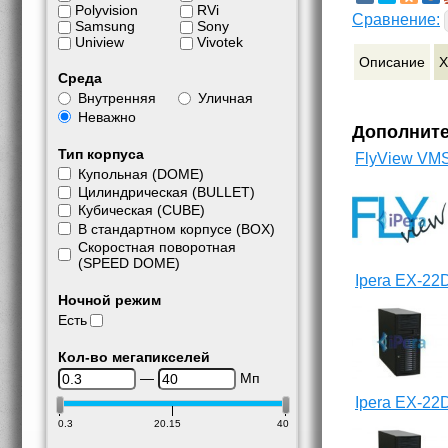
Polyvision
RVi
Сравнение:
Samsung
Sony
Uniview
Vivotek
Описание
Х
Среда
Внутренняя
Уличная
Неважно
Дополнит
Тип корпуса
FlyView VM
Купольная (DOME)
Цилиндрическая (BULLET)
Кубическая (CUBE)
В стандартном корпусе (BOX)
Скоростная поворотная
(SPEED DOME)
Ipera EX-22
Ночной режим
Есть
Кол-во мегапикселей
—
Мп
Ipera EX-22
0.3
20.15
40