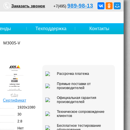
989-98-13
Заказать звонок
+7(495)
енды
Техподдержка
Контакты
M3005-V
Рассрочка платежа
Прямые поставки от
производителей
Официальная гарантия
Сертификат
производителей
1920x1080
Техническое сопровождение
30
клиентов
2.8
Бесплатное тестирование
Нет
оборудования