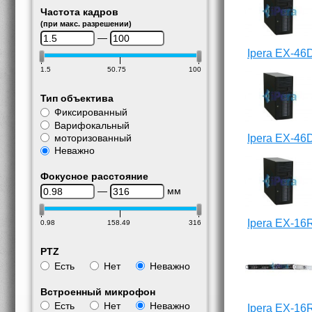
Частота кадров
(при макс. разрешении)
—
Ipera EX-46
1.5
50.75
100
Тип объектива
Фиксированный
Варифокальный
моторизованный
Ipera EX-46
Неважно
Фокусное расстояние
—
мм
Ipera EX-16
0.98
158.49
316
PTZ
Есть
Нет
Неважно
Встроенный микрофон
Есть
Нет
Неважно
Ipera EX-16