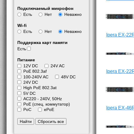
Подключаемый микрофон
Есть
Нет
Неважно
Wi-fi
Есть
Нет
Неважно
Ipera EX-22
Поддержка карт памяти
Есть
Питание
12V DC
24V AC
Ipera EX-22
PoE 802.3af
100-240V AC
48V DC
24V DC
High PoE 802.3at
5V DC
АС220 - 240V, 50Hz
PoE (спец. коммутатор)
Ipera EX-46
PoC
ePoE
Найти
Сбросить все