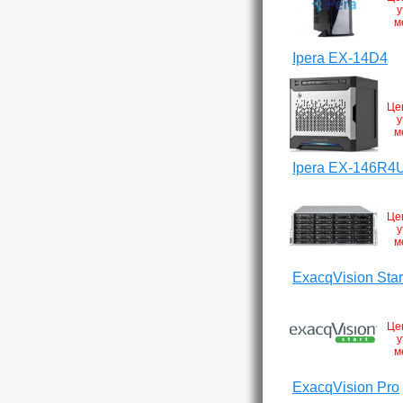
у
м
Ipera EX-14D4
Це
у
м
Ipera EX-146R4
Це
у
м
ExacqVision Star
Це
у
м
ExacqVision Pro