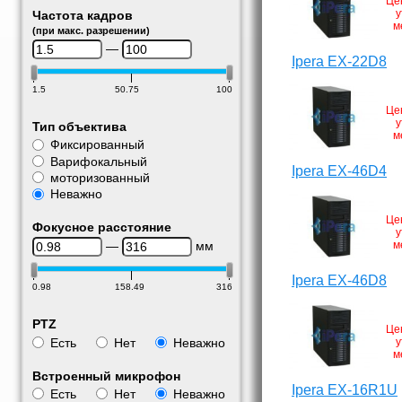
Це
у
Частота кадров
м
(при макс. разрешении)
—
Ipera EX-22D8
1.5
50.75
100
Це
у
Тип объектива
м
Фиксированный
Варифокальный
Ipera EX-46D4
моторизованный
Неважно
Це
Фокусное расстояние
у
—
мм
м
Ipera EX-46D8
0.98
158.49
316
PTZ
Це
Есть
Нет
Неважно
у
м
Встроенный микрофон
Ipera EX-16R1U
Есть
Нет
Неважно