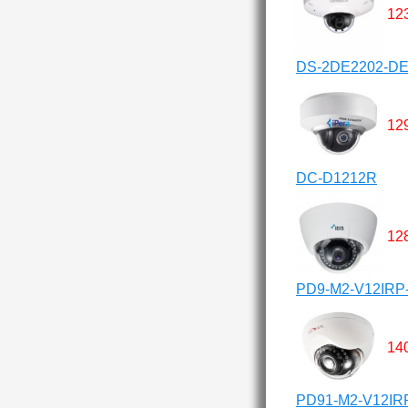
12
DS-2DE2202-D
12
DC-D1212R
12
PD9-M2-V12IRP-
14
PD91-M2-V12IRP