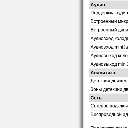
Аудио
Поддержка аудио
Встроенный мик
Встроенный дин
Аудиовход колод
Аудиовход miniJa
Аудиовыход коло
Аудиовыход mini
Аналитика
Детекция движен
Зоны детекции д
Сеть
Сетевое подклю
Беспроводной ад