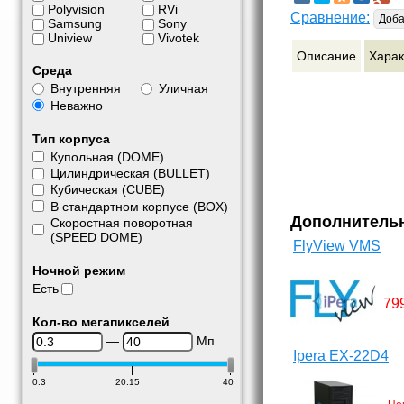
Polyvision
RVi
Сравнение:
Доба
Samsung
Sony
Uniview
Vivotek
Описание
Харак
Среда
Внутренняя
Уличная
Неважно
Тип корпуса
Купольная (DOME)
Цилиндрическая (BULLET)
Кубическая (CUBE)
В стандартном корпусе (BOX)
Дополнитель
Скоростная поворотная
(SPEED DOME)
FlyView VMS
Ночной режим
Есть
79
Кол-во мегапикселей
—
Мп
Ipera EX-22D4
0.3
20.15
40