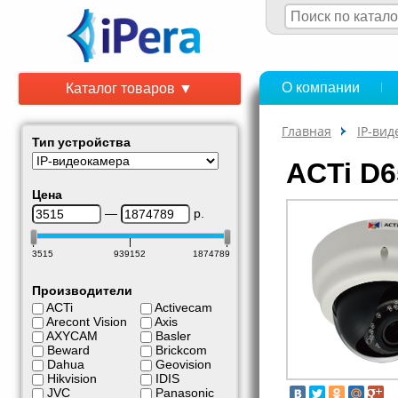
О компании
Каталог товаров ▼
Главная
IP-ви
Тип устройства
ACTi D6
Цена
—
р.
3515
939152
1874789
Производители
ACTi
Activecam
Arecont Vision
Axis
AXYCAM
Basler
Beward
Brickcom
Dahua
Geovision
Hikvision
IDIS
JVC
Panasonic