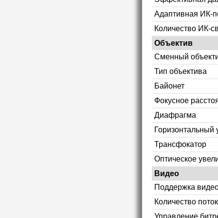
Адаптивная ИК-п
Количество ИК-с
Объектив
Сменный объект
Тип объектива
Байонет
Фокусное рассто
Диафрагма
Горизонтальный 
Трансфокатор
Оптическое увел
Видео
Поддержка видео
Количество пото
Управление битр