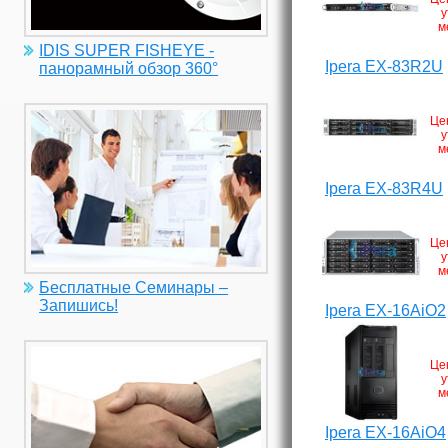
у
м
IDIS SUPER FISHEYE -
Ipera EX-83R2U
панорамный обзор 360°
Це
у
м
Ipera EX-83R4U
Це
у
м
Бесплатные Семинары –
Запишись!
Ipera EX-16AiO2
Це
у
м
Ipera EX-16AiO4