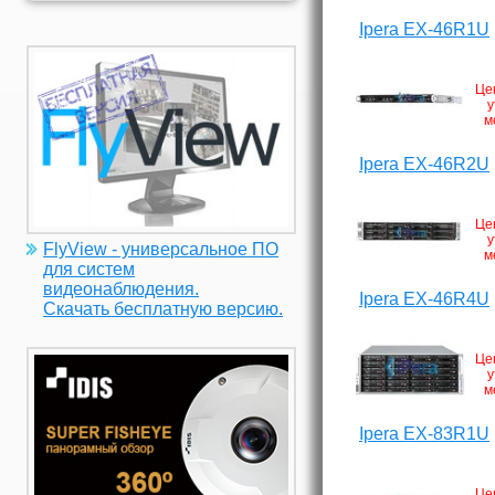
Ipera EX-46R1U
Це
у
м
Ipera EX-46R2U
Це
у
FlyView - универсальное ПО
м
для систем
видеонаблюдения.
Ipera EX-46R4U
Скачать бесплатную версию.
Це
у
м
Ipera EX-83R1U
Це