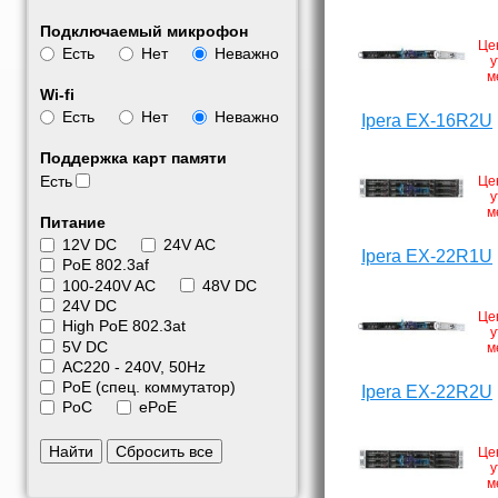
Подключаемый микрофон
Це
Есть
Нет
Неважно
у
м
Wi-fi
Есть
Нет
Неважно
Ipera EX-16R2U
Поддержка карт памяти
Есть
Це
у
м
Питание
12V DC
24V AC
Ipera EX-22R1U
PoE 802.3af
100-240V AC
48V DC
24V DC
Це
High PoE 802.3at
у
5V DC
м
АС220 - 240V, 50Hz
PoE (спец. коммутатор)
Ipera EX-22R2U
PoC
ePoE
Найти
Сбросить все
Це
у
м