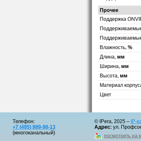
Прочее
Поддержка ONVI
Поддерживаемы
Поддерживаемые
Влажность,
%
Длина,
мм
Ширина,
мм
Высота,
мм
Материал корпус
Цвет
Телефон:
© IPera, 2025 –
IP-
+7 (495) 989-98-13
Адрес:
ул. Профсоюз
(многоканальный)
посмотреть на 