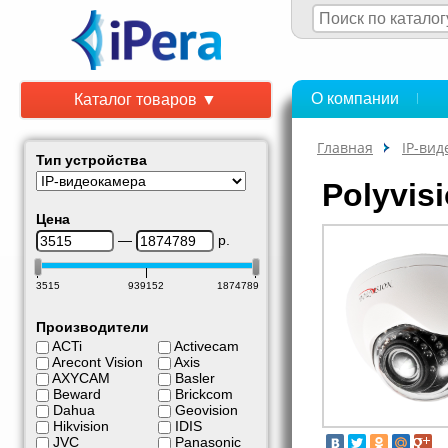
О компании
Каталог товаров ▼
Главная
IP-ви
Тип устройства
Polyvis
Цена
—
р.
3515
939152
1874789
Производители
ACTi
Activecam
Arecont Vision
Axis
AXYCAM
Basler
Beward
Brickcom
Dahua
Geovision
Hikvision
IDIS
JVC
Panasonic