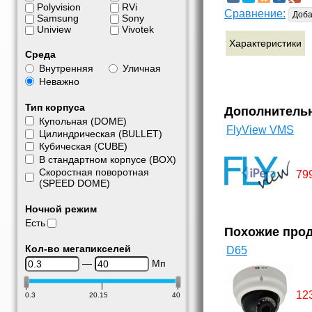
Polyvision
RVi
Сравнение:
Доба
Samsung
Sony
Uniview
Vivotek
Характеристики
Среда
Внутренняя
Уличная
Неважно
Тип корпуса
Дополнитель
Купольная (DOME)
FlyView VMS
Цилиндрическая (BULLET)
Кубическая (CUBE)
В стандартном корпусе (BOX)
Скоростная поворотная
79
(SPEED DOME)
Ночной режим
Есть
Похожие про
Кол-во мегапикселей
D65
—
Мп
12
0.3
20.15
40