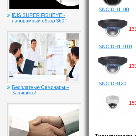
SNC-DH110B
IDIS SUPER FISHEYE -
панорамный обзор 360°
13
SNC-DH110TB
13
SNC-DH120
Бесплатные Семинары –
Запишись!
15