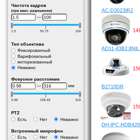
Частота кадров
AC-D3023IR2
(при макс. разрешении)
—
14
1.5
50.75
100
Тип объектива
AD11-43B2.8NIL
Фиксированный
Варифокальный
моторизованный
Неважно
15
Фокусное расстояние
—
мм
B2710DR
0.98
158.49
316
15
PTZ
Есть
Нет
Неважно
DH-IPC-HDB420
Встроенный микрофон
Есть
Нет
Неважно