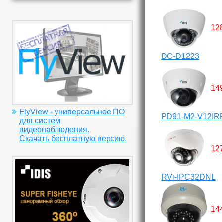
12
DC-D1223
14
FlyView - универсальное ПО
PD91-M2-V12IRP
для систем
видеонаблюдения.
Скачать бесплатную версию.
12
RVi-IPC32DNL
14