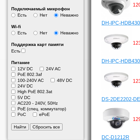
12
Подключаемый микрофон
Есть
Нет
Неважно
DH-IPC-HDB430
Wi-fi
Есть
Нет
Неважно
12
Поддержка карт памяти
Есть
DH-IPC-HDB430
Питание
12V DC
24V AC
PoE 802.3af
100-240V AC
48V DC
12
24V DC
High PoE 802.3at
5V DC
DS-2DE2202-D
АС220 - 240V, 50Hz
PoE (спец. коммутатор)
PoC
ePoE
12
Найти
Сбросить все
DC-D1212R