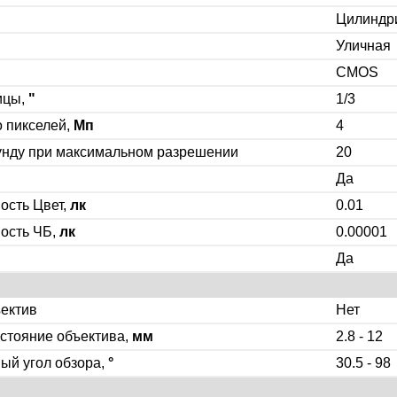
Цилиндр
Уличная
CMOS
ицы,
"
1/3
 пикселей,
Мп
4
унду при максимальном разрешении
20
Да
ость Цвет,
лк
0.01
ость ЧБ,
лк
0.00001
Да
ектив
Нет
стояние объектива,
мм
2.8 - 12
ый угол обзора,
°
30.5 - 98