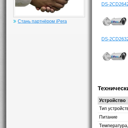
DS-2CD264
Стань партнёром iPera
DS-2CD2632
Техническ
Устройство
Тип устройст
Питание
Температура