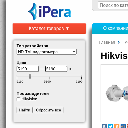
О компани
Каталог товаров ▼
Главная
IP
Тип устройства
Hikvi
Цена
—
р.
5190
5190
5190
Производители
Hikvision
Найти
Сбросить все