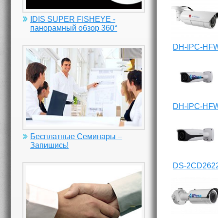
IDIS SUPER FISHEYE -
панорамный обзор 360°
DH-IPC-HF
DH-IPC-HF
Бесплатные Семинары –
Запишись!
DS-2CD262