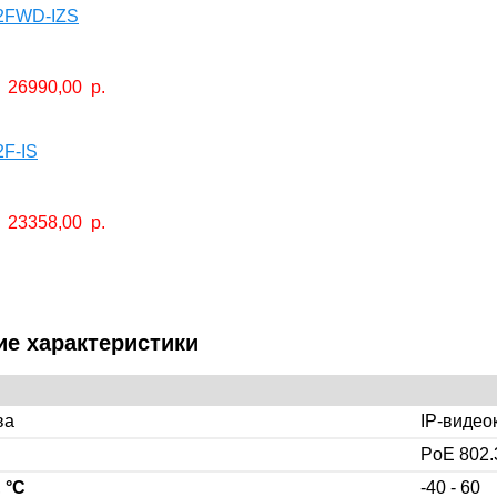
2FWD-IZS
26990,00
р.
F-IS
23358,00
р.
ие характеристики
ва
IP-видео
PoE 802.
,
°C
-40 - 60