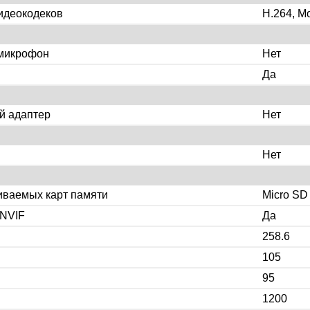
идеокодеков
H.264, M
микрофон
Нет
Да
й адаптер
Нет
Нет
иваемых карт памяти
Micro SD
NVIF
Да
258.6
105
95
1200