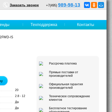
989-98-13
Заказать звонок
+7(495)
енды
Техподдержка
Контакты
2FWD-IS
Рассрочка платежа
Прямые поставки от
производителей
ну
Официальная гарантия
производителей
20
2.8 - 12
Техническое сопровождение
клиентов
Да
Да
Бесплатное тестирование
оборудования