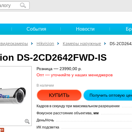
и
События
Новости
Бр
-видеокамеры
Hikvision
Камеры наружные
DS-2CD264
sion DS-2CD2642FWD-IS
—
Розница
23990,00 р.
—
Опт
уточняйте у наших менеджеров
В наличии
КУПИТЬ
Получить оптовую це
Кадров в секунду при максимальном разрешении
Фокусное расстояние объектива,
мм
День/Ночь
ИК подсветка