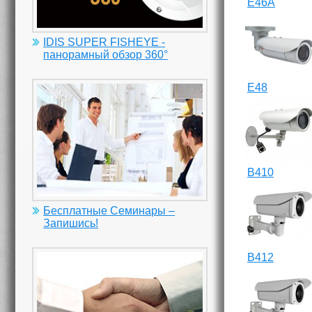
E46A
IDIS SUPER FISHEYE -
панорамный обзор 360°
E48
B410
Бесплатные Семинары –
Запишись!
B412