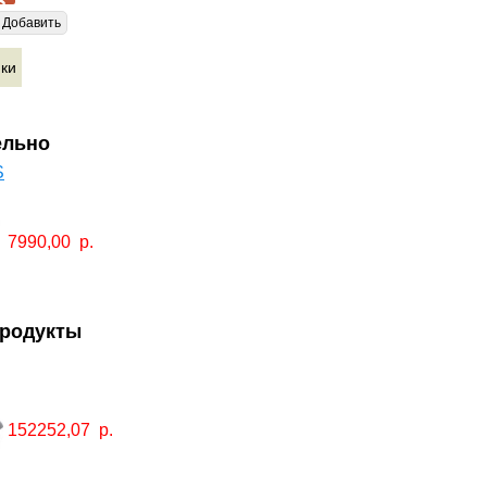
Добавить
ики
ельно
S
7990,00
р.
продукты
152252,07
р.