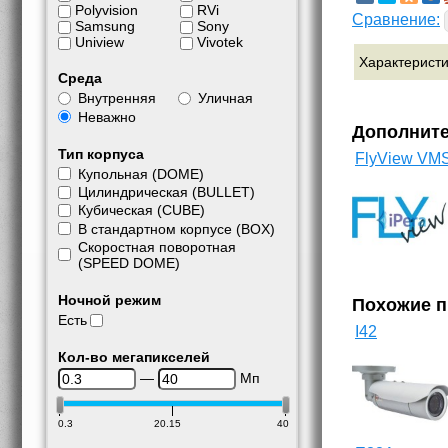
Polyvision
RVi
Сравнение:
Samsung
Sony
Uniview
Vivotek
Характерист
Среда
Внутренняя
Уличная
Неважно
Дополнит
Тип корпуса
FlyView VM
Купольная (DOME)
Цилиндрическая (BULLET)
Кубическая (CUBE)
В стандартном корпусе (BOX)
Скоростная поворотная
(SPEED DOME)
Ночной режим
Похожие 
Есть
I42
Кол-во мегапикселей
—
Мп
0.3
20.15
40