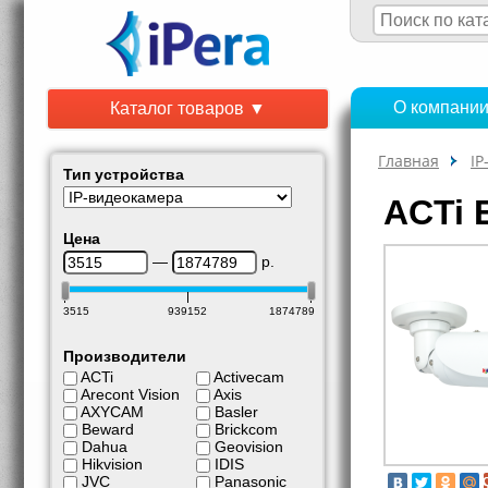
О компани
Каталог товаров ▼
Главная
IP
Тип устройства
ACTi 
Цена
—
р.
3515
939152
1874789
Производители
ACTi
Activecam
Arecont Vision
Axis
AXYCAM
Basler
Beward
Brickcom
Dahua
Geovision
Hikvision
IDIS
JVC
Panasonic