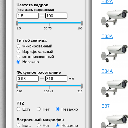
E32A
Частота кадров
(при макс. разрешении)
—
1.5
50.75
100
E33A
Тип объектива
Фиксированный
Варифокальный
моторизованный
Неважно
E34A
Фокусное расстояние
—
мм
0.98
158.49
316
PTZ
E37
Есть
Нет
Неважно
Встроенный микрофон
Есть
Нет
Неважно