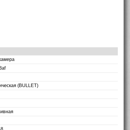
камера
3af
ическая (BULLET)
сивная
48