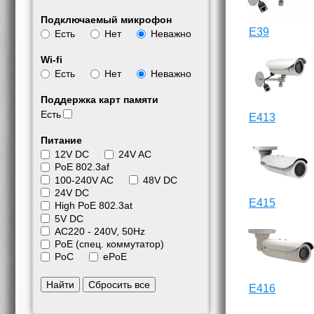
Подключаемый микрофон
E39
Есть
Нет
Неважно
Wi-fi
Есть
Нет
Неважно
Поддержка карт памяти
Есть
E413
Питание
12V DC
24V AC
PoE 802.3af
100-240V AC
48V DC
24V DC
E415
High PoE 802.3at
5V DC
АС220 - 240V, 50Hz
PoE (спец. коммутатор)
PoC
ePoE
Найти
Сбросить все
E416