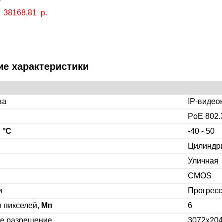
38168,81
р.
ие характеристики
ва
IP-видео
PoE 802.
,
°C
-40 - 50
Цилиндр
Уличная
CMOS
и
Прогрес
 пикселей,
Мп
6
е разрешение
3072x20