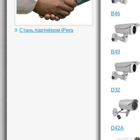
B46
Стань партнёром iPera
B49
D32
D42A