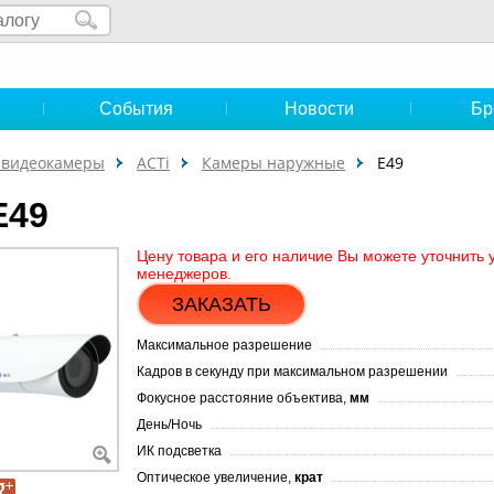
и
События
Новости
Бр
-видеокамеры
ACTi
Камеры наружные
E49
E49
Цену товара и его наличие Вы можете уточнить 
менеджеров.
ЗАКАЗАТЬ
Максимальное разрешение
Кадров в секунду при максимальном разрешении
Фокусное расстояние объектива,
мм
День/Ночь
ИК подсветка
Оптическое увеличение,
крат