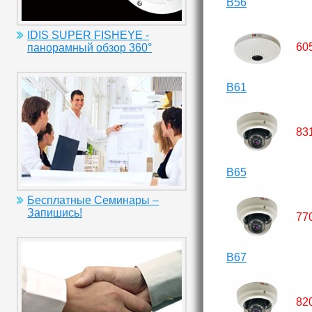
B56
IDIS SUPER FISHEYE -
60
панорамный обзор 360°
B61
83
B65
Бесплатные Семинары –
Запишись!
77
B67
82