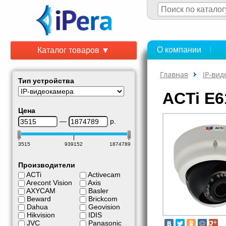
О компании
Каталог товаров ▼
Главная
IP-ви
Тип устройства
ACTi E6
Цена
—
р.
3515
939152
1874789
Производители
ACTi
Activecam
Arecont Vision
Axis
AXYCAM
Basler
Beward
Brickcom
Dahua
Geovision
Hikvision
IDIS
JVC
Panasonic