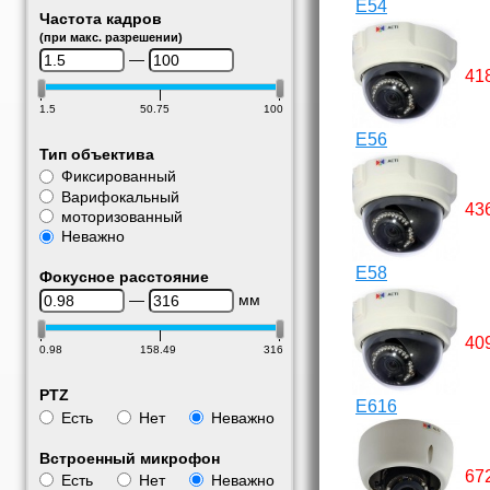
E54
Частота кадров
(при макс. разрешении)
—
41
1.5
50.75
100
E56
Тип объектива
Фиксированный
Варифокальный
43
моторизованный
Неважно
E58
Фокусное расстояние
—
мм
40
0.98
158.49
316
PTZ
E616
Есть
Нет
Неважно
Встроенный микрофон
67
Есть
Нет
Неважно