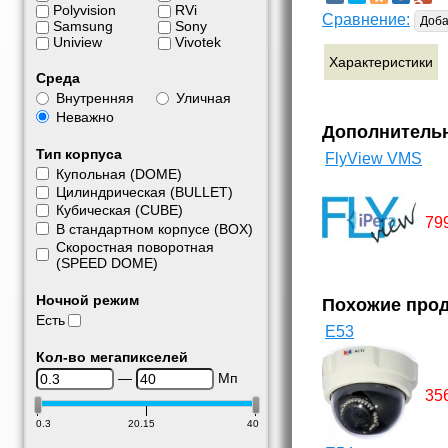
Polyvision
RVi
Сравнение:
Доба
Samsung
Sony
Uniview
Vivotek
Характеристики
Среда
Внутренняя
Уличная
Неважно
Дополнитель
Тип корпуса
FlyView VMS
Купольная (DOME)
Цилиндрическая (BULLET)
Кубическая (CUBE)
79
В стандартном корпусе (BOX)
Скоростная поворотная
(SPEED DOME)
Ночной режим
Похожие про
Есть
E53
Кол-во мегапикселей
—
Мп
35
0.3
20.15
40