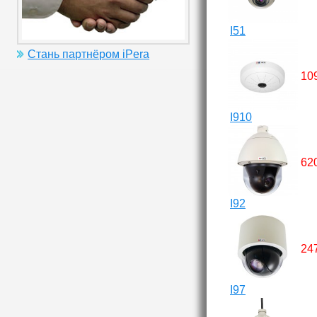
I51
Стань партнёром iPera
10
I910
62
I92
24
I97