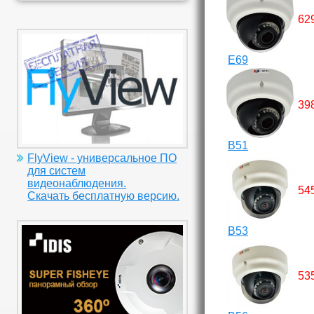
62
E69
39
B51
FlyView - универсальное ПО
для систем
видеонаблюдения.
54
Скачать бесплатную версию.
B53
53