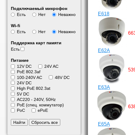
Подключаемый микрофон
E618
Есть
Нет
Неважно
Wi-fi
Есть
Нет
Неважно
66
Поддержка карт памяти
Есть
E62A
Питание
12V DC
24V AC
53
PoE 802.3af
100-240V AC
48V DC
24V DC
E63A
High PoE 802.3at
5V DC
АС220 - 240V, 50Hz
PoE (спец. коммутатор)
63
PoC
ePoE
Найти
Сбросить все
E65A