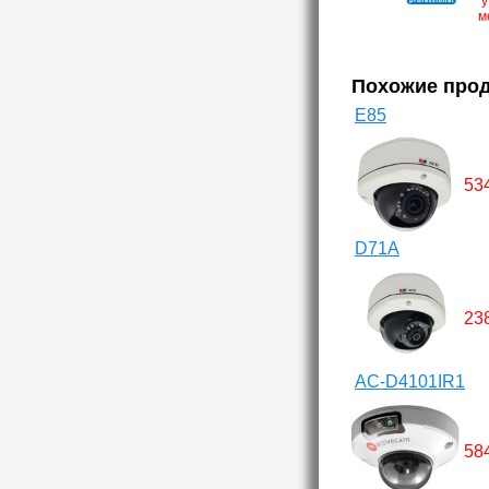
у
м
Похожие про
E85
53
D71A
23
AC-D4101IR1
58