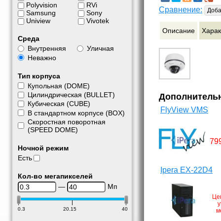
Polyvision
RVi
Сравнение:
Доба
Samsung
Sony
Uniview
Vivotek
Описание
Харак
Среда
Внутренняя
Уличная
Неважно
Тип корпуса
Купольная (DOME)
Цилиндрическая (BULLET)
Дополнитель
Кубическая (CUBE)
FlyView VMS
В стандартном корпусе (BOX)
Скоростная поворотная
(SPEED DOME)
79
Ночной режим
Есть
Ipera EX-22D4
Кол-во мегапикселей
—
Мп
Це
у
0.3
20.15
40
м