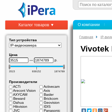
О компании
Каталог товаров ▼
Главная
IP-ви
Тип устройства
Vivotek
Цена
—
р.
3515
939152
1874789
Производители
ACTi
Activecam
Arecont Vision
Axis
AXYCAM
Basler
Beward
Brickcom
Dahua
Geovision
Hikvision
IDIS
JVC
Panasonic