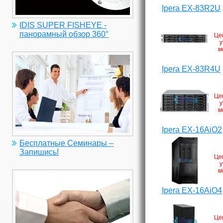
Ipera EX-83R2U
IDIS SUPER FISHEYE -
панорамный обзор 360°
Це
у
м
Ipera EX-83R4U
Це
у
м
Ipera EX-16AiO2
Бесплатные Семинары –
Запишись!
Це
у
м
Ipera EX-16AiO4
Це