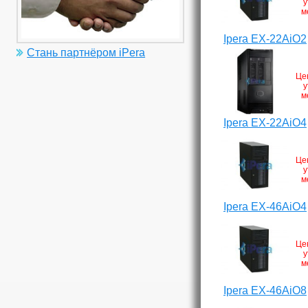
у
м
Ipera EX-22AiO2
Стань партнёром iPera
Це
у
м
Ipera EX-22AiO4
Це
у
м
Ipera EX-46AiO4
Це
у
м
Ipera EX-46AiO8