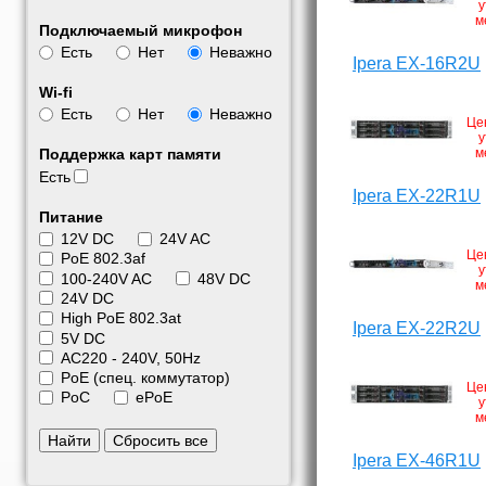
у
м
Подключаемый микрофон
Есть
Нет
Неважно
Ipera EX-16R2U
Wi-fi
Есть
Нет
Неважно
Це
у
м
Поддержка карт памяти
Есть
Ipera EX-22R1U
Питание
12V DC
24V AC
Це
PoE 802.3af
у
100-240V AC
48V DC
м
24V DC
High PoE 802.3at
Ipera EX-22R2U
5V DC
АС220 - 240V, 50Hz
PoE (спец. коммутатор)
Це
PoC
ePoE
у
м
Найти
Сбросить все
Ipera EX-46R1U