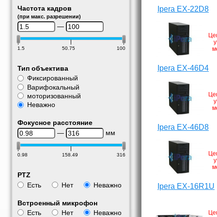
Частота кадров
Ipera EX-22D8
(при макс. разрешении)
—
Це
у
м
1.5
50.75
100
Ipera EX-46D4
Тип объектива
Фиксированный
Варифокальный
Це
моторизованный
у
Неважно
м
Фокусное расстояние
Ipera EX-46D8
—
мм
Це
0.98
158.49
316
у
м
PTZ
Есть
Нет
Неважно
Ipera EX-16R1U
Встроенный микрофон
Есть
Нет
Неважно
Це