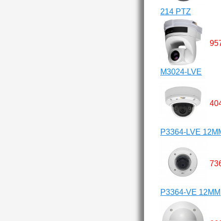
214 PTZ
95
M3024-LVE
40
P3364-LVE 12M
73
P3364-VE 12MM