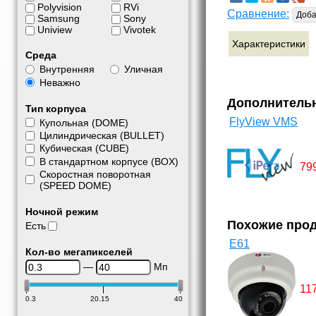
Polyvision
RVi
Сравнение:
Доба
Samsung
Sony
Uniview
Vivotek
Характеристики
Среда
Внутренняя
Уличная
Неважно
Дополнитель
Тип корпуса
FlyView VMS
Купольная (DOME)
Цилиндрическая (BULLET)
Кубическая (CUBE)
В стандартном корпусе (BOX)
79
Скоростная поворотная
(SPEED DOME)
Ночной режим
Похожие про
Есть
E61
Кол-во мегапикселей
—
Мп
11
0.3
20.15
40