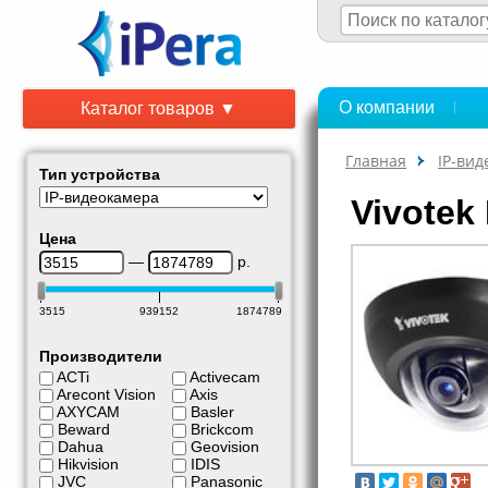
О компании
Каталог товаров ▼
Главная
IP-ви
Тип устройства
Vivotek
Цена
—
р.
3515
939152
1874789
Производители
ACTi
Activecam
Arecont Vision
Axis
AXYCAM
Basler
Beward
Brickcom
Dahua
Geovision
Hikvision
IDIS
JVC
Panasonic