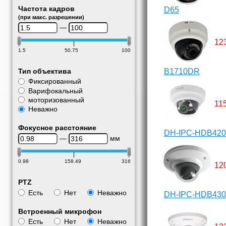
Частота кадров
D65
(при макс. разрешении)
—
12
1.5
50.75
100
B1710DR
Тип объектива
Фиксированный
Варифокальный
моторизованный
11
Неважно
Фокусное расстояние
DH-IPC-HDB420
—
мм
0.98
158.49
316
12
PTZ
Есть
Нет
Неважно
DH-IPC-HDB430
Встроенный микрофон
Есть
Нет
Неважно