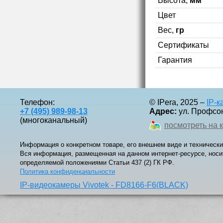
Высота,
мм
Цвет
Вес,
гр
Сертификаты
Гарантия
Телефон:
© IPera, 2025 –
IP-
+7 (495) 989-98-13
Адрес:
ул. Профсоюз
(многоканальный)
посмотреть на 
Информация о конкретном товаре, его внешнем виде и технически
Вся информация, размещенная на данном интернет-ресурсе, носи
определяемой положениями Статьи 437 (2) ГК РФ.
Политика конфиденциальности
IP-видеокамеры Vivotek - FD8166-F6(BLACK)