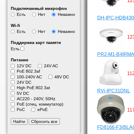
12
Подключаемый микрофон
Есть
Нет
Неважно
DH-IPC-HDB430
Wi-fi
Есть
Нет
Неважно
12
Поддержка карт памяти
Есть
PR2-M1-B4IRM
Питание
12V DC
24V AC
PoE 802.3af
11
100-240V AC
48V DC
24V DC
High PoE 802.3at
RVi-IPC31DNL
5V DC
АС220 - 240V, 50Hz
PoE (спец. коммутатор)
PoC
ePoE
11
Найти
Сбросить все
FD8166-F3(BLA