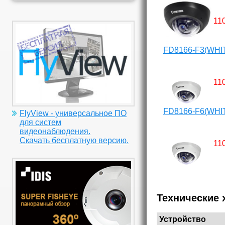
11
FD8166-F3(WHI
11
FD8166-F6(WHI
FlyView - универсальное ПО
для систем
видеонаблюдения.
Скачать бесплатную версию.
11
Технические 
Устройство