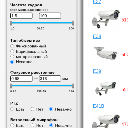
E37
Частота кадров
(при макс. разрешении)
—
51
1.5
50.75
100
E38
Тип объектива
Фиксированный
Варифокальный
50
моторизованный
Неважно
E39
Фокусное расстояние
—
мм
55
0.98
158.49
316
PTZ
E41B
Есть
Нет
Неважно
Встроенный микрофон
47
Есть
Нет
Неважно