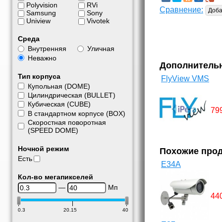
Polyvision
RVi
Сравнение:
Доба
Samsung
Sony
Uniview
Vivotek
Среда
Внутренняя
Уличная
Неважно
Дополнитель
Тип корпуса
FlyView VMS
Купольная (DOME)
Цилиндрическая (BULLET)
Кубическая (CUBE)
79
В стандартном корпусе (BOX)
Скоростная поворотная
(SPEED DOME)
Ночной режим
Похожие про
Есть
E34A
Кол-во мегапикселей
—
Мп
44
0.3
20.15
40