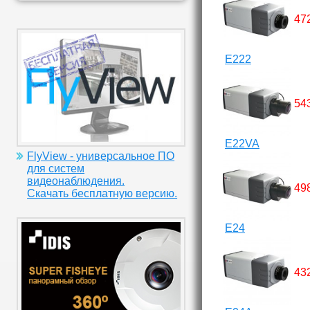
47
E222
54
E22VA
FlyView - универсальное ПО
для систем
видеонаблюдения.
49
Скачать бесплатную версию.
E24
43