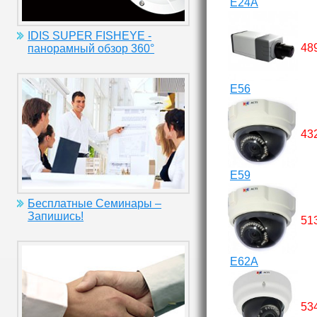
E24A
IDIS SUPER FISHEYE -
48
панорамный обзор 360°
E56
43
E59
Бесплатные Семинары –
Запишись!
51
E62A
53