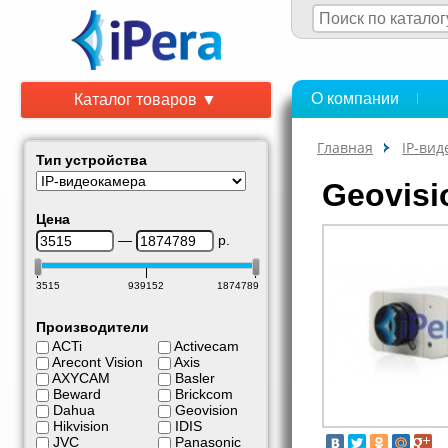
О компании
Каталог товаров ▼
Главная
IP-ви
Тип устройства
Geovisi
Цена
—
р.
3515
939152
1874789
Производители
ACTi
Activecam
Arecont Vision
Axis
AXYCAM
Basler
Beward
Brickcom
Dahua
Geovision
Hikvision
IDIS
JVC
Panasonic