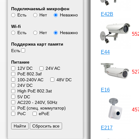
Подключаемый микрофон
E42B
Есть
Нет
Неважно
Wi-fi
Есть
Нет
Неважно
55
Поддержка карт памяти
Есть
E44
Питание
12V DC
24V AC
52
PoE 802.3af
100-240V AC
48V DC
24V DC
E16
High PoE 802.3at
5V DC
АС220 - 240V, 50Hz
PoE (спец. коммутатор)
45
PoC
ePoE
Найти
Сбросить все
E217