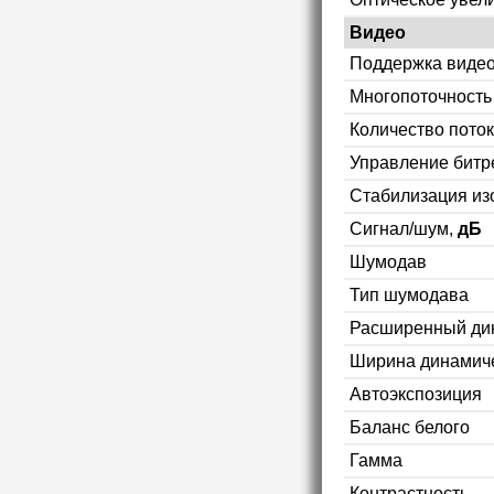
Видео
Поддержка видео
Многопоточность
Количество пото
Управление битр
Стабилизация и
Сигнал/шум,
дБ
Шумодав
Тип шумодава
Расширенный ди
Ширина динамиче
Автоэкспозиция
Баланс белого
Гамма
Контрастность