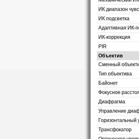
ИК диапазон чув
ИК подсветка
Адаптивная ИК-п
ИК-коррекция
PIR
Объектив
Сменный объект
Тип объектива
Байонет
Фокусное рассто
Диафрагма
Управление диа
Горизонтальный 
Трансфокатор
Оптическое увел