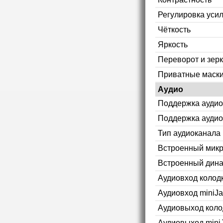
Регулировка уси
Чёткость
Яркость
Переворот и зер
Приватные маск
Аудио
Поддержка аудио
Поддержка аудио
Тип аудиоканала
Встроенный мик
Встроенный дин
Аудиовход колод
Аудиовход miniJa
Аудиовыход коло
Аудиовыход mini