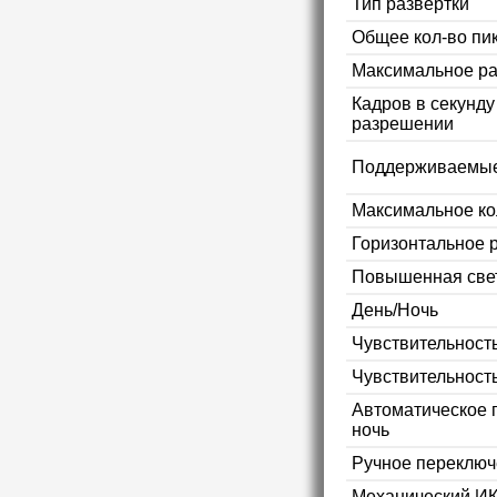
Тип развёртки
Общее кол-во пи
Максимальное р
Кадров в секунд
разрешении
Поддерживаемые
Максимальное ко
Горизонтальное 
Повышенная свет
День/Ночь
Чувствительность
Чувствительност
Автоматическое 
ночь
Ручное переключ
Механический ИК