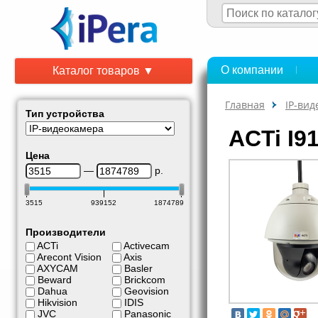
О компании
Каталог товаров ▼
Главная
IP-ви
Тип устройства
ACTi I9
Цена
—
р.
3515
939152
1874789
Производители
ACTi
Activecam
Arecont Vision
Axis
AXYCAM
Basler
Beward
Brickcom
Dahua
Geovision
Hikvision
IDIS
JVC
Panasonic