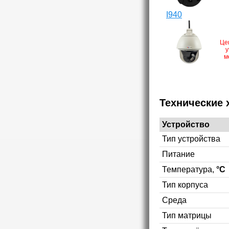
I940
Це
у
м
Технические 
Устройство
Тип устройства
Питание
Температура,
°C
Тип корпуса
Среда
Тип матрицы