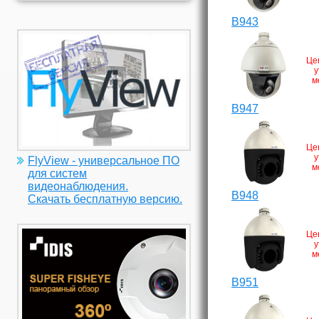
B943
Це
у
м
B947
Це
у
FlyView - универсальное ПО
м
для систем
видеонаблюдения.
B948
Скачать бесплатную версию.
Це
у
м
B951