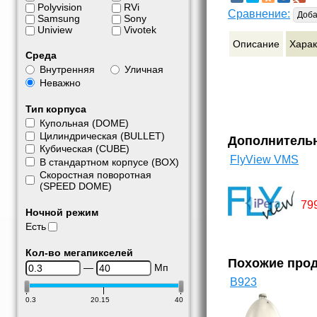
Polyvision
RVi
Сравнение:
Доба
Samsung
Sony
Uniview
Vivotek
Описание
Харак
Среда
Внутренняя
Уличная
Неважно
Тип корпуса
Купольная (DOME)
Цилиндрическая (BULLET)
Дополнитель
Кубическая (CUBE)
FlyView VMS
В стандартном корпусе (BOX)
Скоростная поворотная
(SPEED DOME)
79
Ночной режим
Есть
Кол-во мегапикселей
Похожие про
—
Мп
B923
0.3
20.15
40