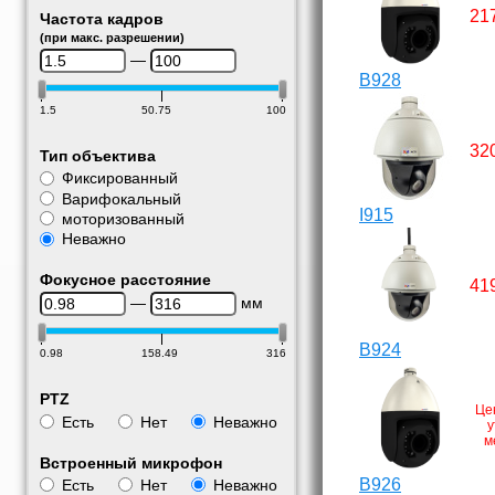
21
Частота кадров
(при макс. разрешении)
—
B928
1.5
50.75
100
32
Тип объектива
Фиксированный
Варифокальный
I915
моторизованный
Неважно
Фокусное расстояние
41
—
мм
B924
0.98
158.49
316
PTZ
Це
Есть
Нет
Неважно
у
м
Встроенный микрофон
B926
Есть
Нет
Неважно