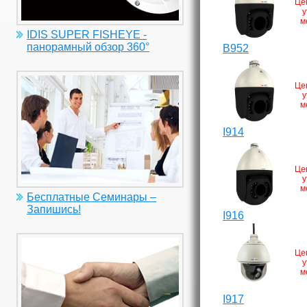
Це
у
м
IDIS SUPER FISHEYE -
панорамный обзор 360°
B952
Це
у
м
I914
Це
у
м
Бесплатные Семинары –
Запишись!
I916
Це
у
м
I917