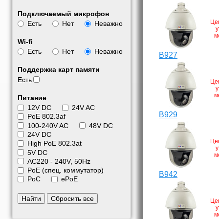
Подключаемый микрофон
Це
Есть
Нет
Неважно
у
м
Wi-fi
Есть
Нет
Неважно
B927
Поддержка карт памяти
Есть
Це
у
м
Питание
12V DC
24V AC
B929
PoE 802.3af
100-240V AC
48V DC
24V DC
Це
High PoE 802.3at
у
5V DC
м
АС220 - 240V, 50Hz
PoE (спец. коммутатор)
B942
PoC
ePoE
Найти
Сбросить все
Це
у
м