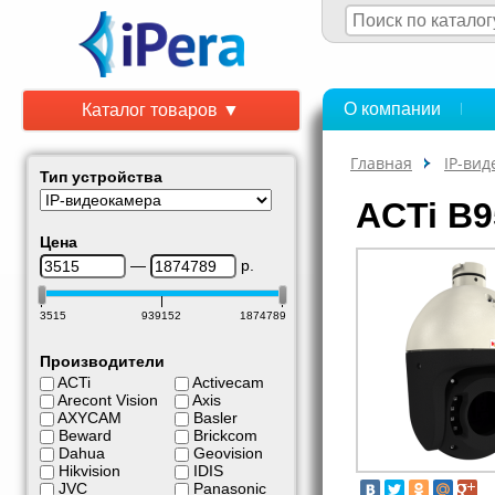
О компании
Каталог товаров ▼
Главная
IP-ви
Тип устройства
ACTi B9
Цена
—
р.
3515
939152
1874789
Производители
ACTi
Activecam
Arecont Vision
Axis
AXYCAM
Basler
Beward
Brickcom
Dahua
Geovision
Hikvision
IDIS
JVC
Panasonic