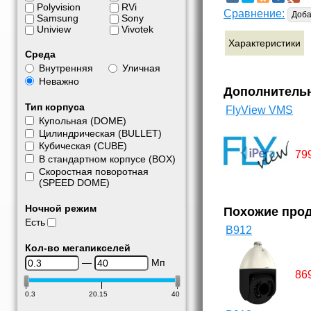
Polyvision
RVi
Сравнение:
Доба
Samsung
Sony
Uniview
Vivotek
Характеристики
Среда
Внутренняя
Уличная
Неважно
Дополнитель
Тип корпуса
FlyView VMS
Купольная (DOME)
Цилиндрическая (BULLET)
Кубическая (CUBE)
79
В стандартном корпусе (BOX)
Скоростная поворотная
(SPEED DOME)
Ночной режим
Похожие про
Есть
B912
Кол-во мегапикселей
—
Мп
86
0.3
20.15
40