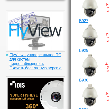
Це
у
м
B927
Це
у
м
B929
FlyView - универсальное ПО
для систем
видеонаблюдения.
Це
у
Скачать бесплатную версию.
м
B930
Це
у
м