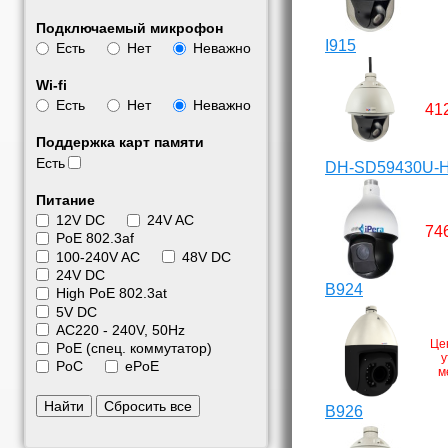
Подключаемый микрофон
I915
Есть
Нет
Неважно
Wi-fi
Есть
Нет
Неважно
41
Поддержка карт памяти
Есть
DH-SD59430U-
Питание
12V DC
24V AC
74
PoE 802.3af
100-240V AC
48V DC
24V DC
B924
High PoE 802.3at
5V DC
АС220 - 240V, 50Hz
Це
PoE (спец. коммутатор)
у
PoC
ePoE
м
Найти
Сбросить все
B926