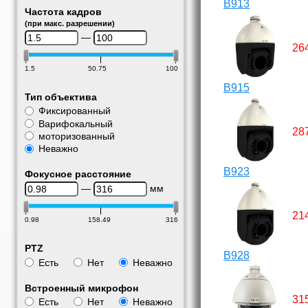
B913
Частота кадров
(при макс. разрешении)
—
26
1.5
50.75
100
B915
Тип объектива
Фиксированный
Варифокальный
28
моторизованный
Неважно
B923
Фокусное расстояние
—
мм
21
0.98
158.49
316
PTZ
B928
Есть
Нет
Неважно
Встроенный микрофон
31
Есть
Нет
Неважно