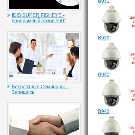
B931
IDIS SUPER FISHEYE -
Це
панорамный обзор 360°
у
м
B939
Це
у
м
B940
Бесплатные Семинары –
Це
Запишись!
у
м
B942
Це
у