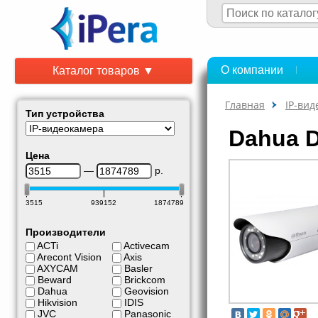
О компании
Каталог товаров ▼
Главная
IP-ви
Тип устройства
Dahua 
Цена
—
р.
3515
939152
1874789
Производители
ACTi
Activecam
Arecont Vision
Axis
AXYCAM
Basler
Beward
Brickcom
Dahua
Geovision
Hikvision
IDIS
JVC
Panasonic