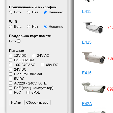
Подключаемый микрофон
E413
Есть
Нет
Неважно
Wi-fi
Есть
Нет
Неважно
74
Поддержка карт памяти
Есть
E415
Питание
12V DC
24V AC
73
PoE 802.3af
100-240V AC
48V DC
24V DC
E416
High PoE 802.3at
5V DC
АС220 - 240V, 50Hz
PoE (спец. коммутатор)
89
PoC
ePoE
Найти
Сбросить все
E42A