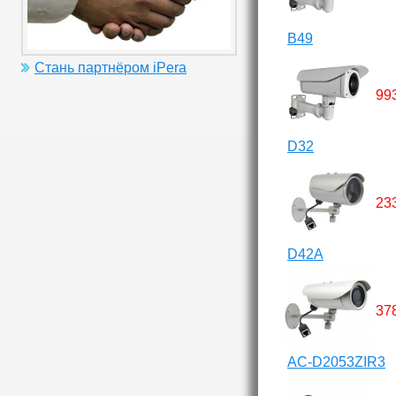
B49
Стань партнёром iPera
99
D32
23
D42A
37
AC-D2053ZIR3