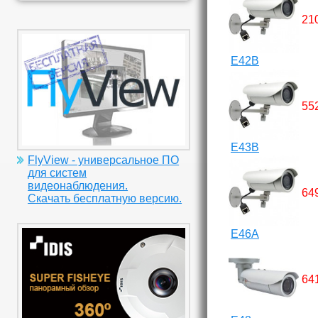
21
E42B
55
E43B
FlyView - универсальное ПО
для систем
видеонаблюдения.
64
Скачать бесплатную версию.
E46A
64