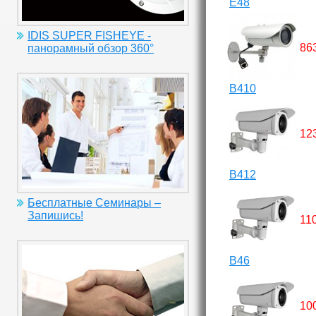
E48
IDIS SUPER FISHEYE -
86
панорамный обзор 360°
B410
12
B412
Бесплатные Семинары –
Запишись!
11
B46
10