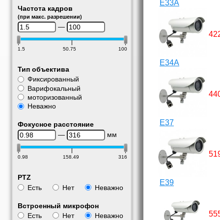
E33A
Частота кадров
(при макс. разрешении)
—
42
1.5
50.75
100
E34A
Тип объектива
Фиксированный
Варифокальный
44
моторизованный
Неважно
E37
Фокусное расстояние
—
мм
51
0.98
158.49
316
PTZ
E39
Есть
Нет
Неважно
Встроенный микрофон
55
Есть
Нет
Неважно