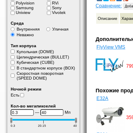
Polyvision
RVi
Сравнение:
Доба
Samsung
Sony
Uniview
Vivotek
Описание
Харак
Среда
Внутренняя
Уличная
Неважно
Дополнитель
Тип корпуса
FlyView VMS
Купольная (DOME)
Цилиндрическая (BULLET)
Кубическая (CUBE)
79
В стандартном корпусе (BOX)
Скоростная поворотная
(SPEED DOME)
Ночной режим
Похожие про
Есть
E32A
Кол-во мегапикселей
—
Мп
35
0.3
20.15
40