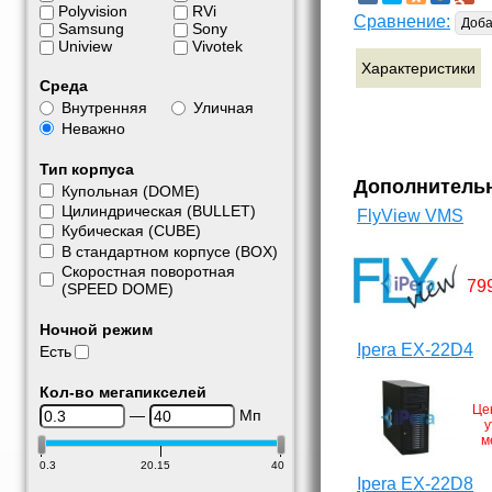
Polyvision
RVi
Сравнение:
Доба
Samsung
Sony
Uniview
Vivotek
Характеристики
Среда
Внутренняя
Уличная
Неважно
Тип корпуса
Дополнитель
Купольная (DOME)
Цилиндрическая (BULLET)
FlyView VMS
Кубическая (CUBE)
В стандартном корпусе (BOX)
Скоростная поворотная
79
(SPEED DOME)
Ночной режим
Ipera EX-22D4
Есть
Кол-во мегапикселей
Це
—
Мп
у
м
0.3
20.15
40
Ipera EX-22D8