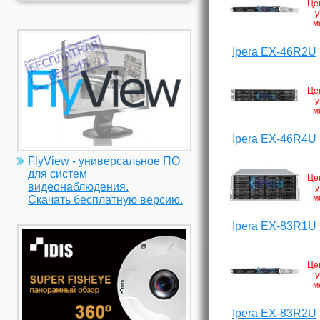
Це
у
м
Ipera EX-46R2U
Це
у
м
Ipera EX-46R4U
FlyView - универсальное ПО
для систем
Це
видеонаблюдения.
у
м
Скачать бесплатную версию.
Ipera EX-83R1U
Це
у
м
Ipera EX-83R2U