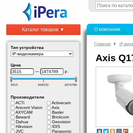
О компании
Каталог товаров ▼
Главная
IP-ви
Тип устройства
Axis Q1
Цена
—
р.
3515
939152
1874789
Производители
ACTi
Activecam
Arecont Vision
Axis
AXYCAM
Basler
Beward
Brickcom
Dahua
Geovision
Hikvision
IDIS
JVC
Panasonic