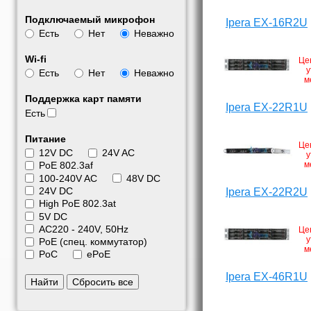
Подключаемый микрофон
Ipera EX-16R2U
Есть
Нет
Неважно
Wi-fi
Це
у
Есть
Нет
Неважно
м
Поддержка карт памяти
Ipera EX-22R1U
Есть
Питание
Це
12V DC
24V AC
у
м
PoE 802.3af
100-240V AC
48V DC
24V DC
Ipera EX-22R2U
High PoE 802.3at
5V DC
АС220 - 240V, 50Hz
Це
у
PoE (спец. коммутатор)
м
PoC
ePoE
Ipera EX-46R1U
Найти
Сбросить все