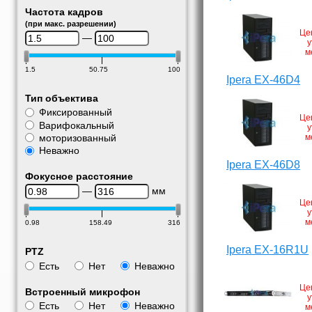
Частота кадров
(при макс. разрешении)
Це
—
у
м
1.5
50.75
100
Ipera EX-46D4
Тип объектива
Фиксированный
Це
Варифокальный
у
моторизованный
м
Неважно
Ipera EX-46D8
Фокусное расстояние
—
мм
Це
у
м
0.98
158.49
316
Ipera EX-16R1U
PTZ
Есть
Нет
Неважно
Це
Встроенный микрофон
у
Есть
Нет
Неважно
м