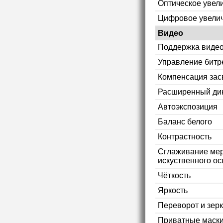
Оптическое увел
Цифровое увели
Видео
Поддержка видео
Управление битр
Компенсация зас
Расширенный ди
Автоэкспозиция
Баланс белого
Контрастность
Сглаживание мер
искуственного ос
Чёткость
Яркость
Переворот и зер
Приватные маск