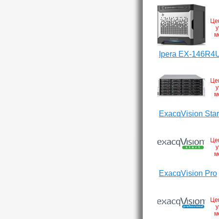
Це
у
м
Ipera EX-146R4
Це
у
м
ExacqVision Star
Це
у
м
ExacqVision Pro
Це
у
м