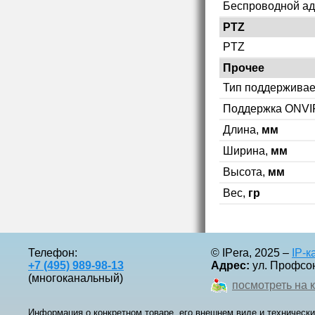
Беспроводной ад
PTZ
PTZ
Прочее
Тип поддерживае
Поддержка ONVI
Длина,
мм
Ширина,
мм
Высота,
мм
Вес,
гр
Телефон:
© IPera, 2025 –
IP-
+7 (495) 989-98-13
Адрес:
ул. Профсоюз
(многоканальный)
посмотреть на 
Информация о конкретном товаре, его внешнем виде и технически