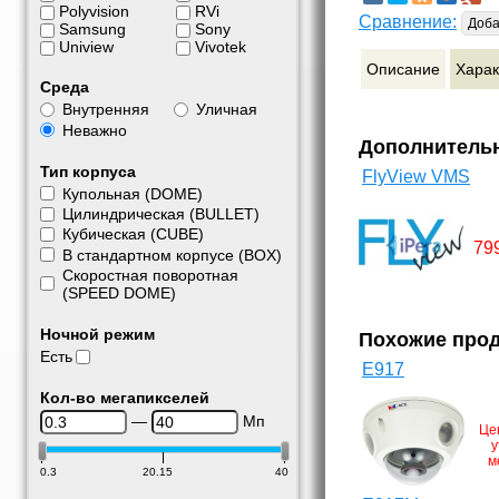
Polyvision
RVi
Сравнение:
Доба
Samsung
Sony
Uniview
Vivotek
Описание
Харак
Среда
Внутренняя
Уличная
Неважно
Дополнитель
Тип корпуса
FlyView VMS
Купольная (DOME)
Цилиндрическая (BULLET)
Кубическая (CUBE)
79
В стандартном корпусе (BOX)
Скоростная поворотная
(SPEED DOME)
Ночной режим
Похожие про
Есть
E917
Кол-во мегапикселей
—
Мп
Це
у
м
0.3
20.15
40