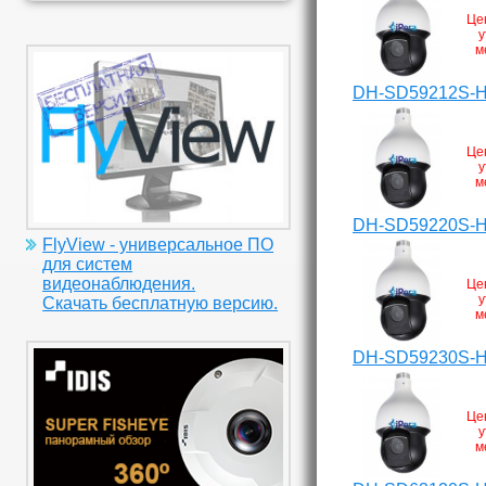
Це
у
м
DH-SD59212S-
Це
у
м
DH-SD59220S-
FlyView - универсальное ПО
для систем
видеонаблюдения.
Це
у
Скачать бесплатную версию.
м
DH-SD59230S-
Це
у
м