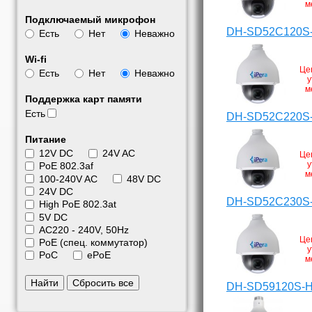
м
Подключаемый микрофон
DH-SD52C120S
Есть
Нет
Неважно
Wi-fi
Це
Есть
Нет
Неважно
у
м
Поддержка карт памяти
Есть
DH-SD52C220S
Питание
12V DC
24V AC
Це
у
PoE 802.3af
м
100-240V AC
48V DC
24V DC
DH-SD52C230S
High PoE 802.3at
5V DC
АС220 - 240V, 50Hz
Це
PoE (спец. коммутатор)
у
PoC
ePoE
м
Найти
Сбросить все
DH-SD59120S-