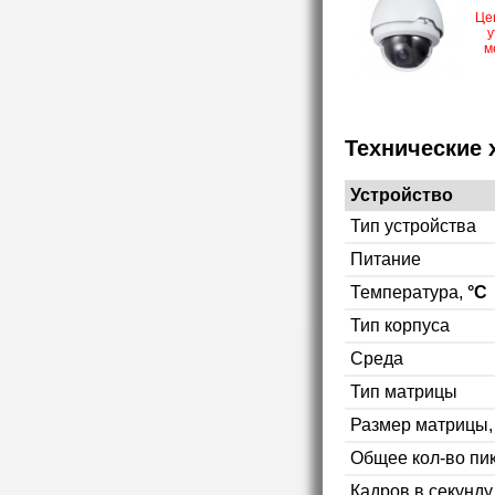
Це
у
м
Технические 
Устройство
Тип устройства
Питание
Температура,
°C
Тип корпуса
Среда
Тип матрицы
Размер матрицы
Общее кол-во пи
Кадров в секунд