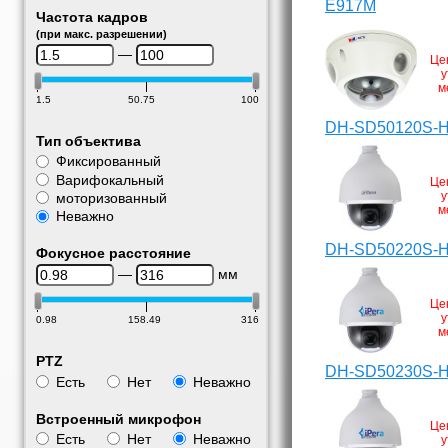
E917M
Частота кадров
(при макс. разрешении)
—
Це
у
м
1.5
50.75
100
DH-SD50120S-
Тип объектива
Фиксированный
Варифокальный
Це
у
моторизованный
м
Неважно
DH-SD50220S-
Фокусное расстояние
—
мм
Це
у
0.98
158.49
316
м
PTZ
DH-SD50230S-
Есть
Нет
Неважно
Встроенный микрофон
Це
Есть
Нет
Неважно
у