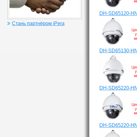
м
DH-SD65120-H
Стань партнёром iPera
Це
у
м
DH-SD65130-H
Це
у
м
DH-SD65220-H
Це
у
м
DH-SD65220-HN