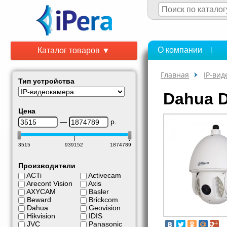
О компании
Каталог товаров ▼
Главная
IP-ви
Тип устройства
Dahua 
Цена
—
р.
3515
939152
1874789
Производители
ACTi
Activecam
Arecont Vision
Axis
AXYCAM
Basler
Beward
Brickcom
Dahua
Geovision
Hikvision
IDIS
JVC
Panasonic