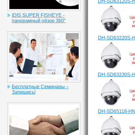
DH-SD63120S-
IDIS SUPER FISHEYE -
Це
панорамный обзор 360°
у
м
DH-SD63220S-
Це
у
м
DH-SD63230S-
Бесплатные Семинары –
Це
Запишись!
у
м
DH-SD65118-H
Це
у