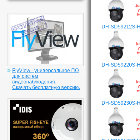
Це
у
м
DH-SD59212S-
Це
у
м
DH-SD59220S-
FlyView - универсальное ПО
для систем
видеонаблюдения.
Це
у
Скачать бесплатную версию.
м
DH-SD59230S-
Це
у
м