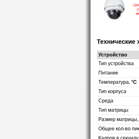
Це
у
м
Технические 
Устройство
Тип устройства
Питание
Температура,
°C
Тип корпуса
Среда
Тип матрицы
Размер матрицы
Общее кол-во пи
Кадров в секунд