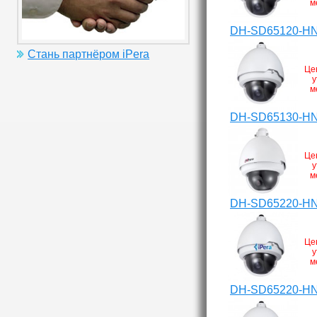
м
DH-SD65120-H
Стань партнёром iPera
Це
у
м
DH-SD65130-H
Це
у
м
DH-SD65220-H
Це
у
м
DH-SD65220-HN