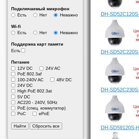
м
Подключаемый микрофон
DH-SD52C120S
Есть
Нет
Неважно
Wi-fi
Це
Есть
Нет
Неважно
у
м
Поддержка карт памяти
Есть
DH-SD52C220S
Питание
12V DC
24V AC
Це
у
PoE 802.3af
м
100-240V AC
48V DC
24V DC
DH-SD52C230S
High PoE 802.3at
5V DC
АС220 - 240V, 50Hz
Це
PoE (спец. коммутатор)
у
PoC
ePoE
м
Найти
Сбросить все
DH-SD59120S-