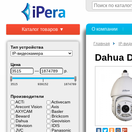
О компании
Каталог товаров ▼
Главная
IP-ви
Тип устройства
Dahua 
Цена
—
р.
3515
939152
1874789
Производители
ACTi
Activecam
Arecont Vision
Axis
AXYCAM
Basler
Beward
Brickcom
Dahua
Geovision
Hikvision
IDIS
JVC
Panasonic