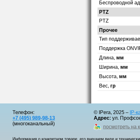
Беспроводной ад
PTZ
PTZ
Прочее
Тип поддерживае
Поддержка ONVI
Длина,
мм
Ширина,
мм
Высота,
мм
Вес,
гр
Телефон:
© IPera, 2025 –
IP-
+7 (495) 989-98-13
Адрес:
ул. Профсоюз
(многоканальный)
посмотреть на 
Информация о конкретном товаре, его внешнем виде и технически