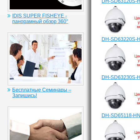
DH-SD63120S-
IDIS SUPER FISHEYE -
Це
панорамный обзор 360°
у
м
DH-SD63220S-
Це
у
м
DH-SD63230S-
Бесплатные Семинары –
Це
Запишись!
у
м
DH-SD65118-H
Це
у