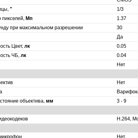
ицы,
"
1/3
 пикселей,
Мп
1.37
унду при максимальном разрешении
30
Да
ость Цвет,
лк
0.05
ость ЧБ,
лк
0.04
Нет
ектив
Нет
а
Варифок
стояние объектива,
мм
3 - 9
идеокодеков
H.264, M
микрофон
Нет