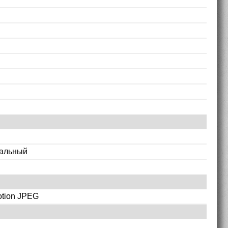
альный
otion JPEG