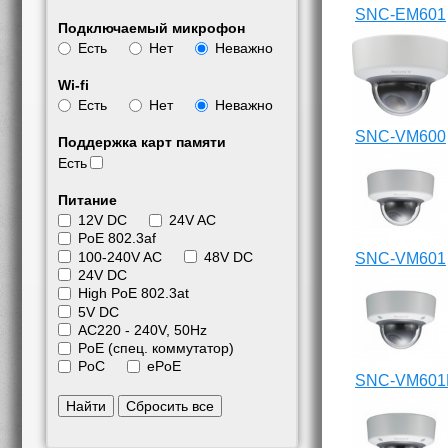
SNC-EM601
Подключаемый микрофон
Есть
Нет
Неважно
Wi-fi
Есть
Нет
Неважно
SNC-VM600
Поддержка карт памяти
Есть
Питание
12V DC
24V AC
PoE 802.3af
100-240V AC
48V DC
SNC-VM601
24V DC
High PoE 802.3at
5V DC
АС220 - 240V, 50Hz
PoE (спец. коммутатор)
PoC
ePoE
SNC-VM601
Найти
Сбросить все