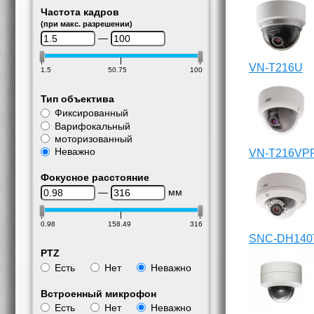
Частота кадров
(при макс. разрешении)
—
VN-T216U
1.5
50.75
100
Тип объектива
Фиксированный
Варифокальный
моторизованный
Неважно
VN-T216VP
Фокусное расстояние
—
мм
0.98
158.49
316
SNC-DH140
PTZ
Есть
Нет
Неважно
Встроенный микрофон
Есть
Нет
Неважно