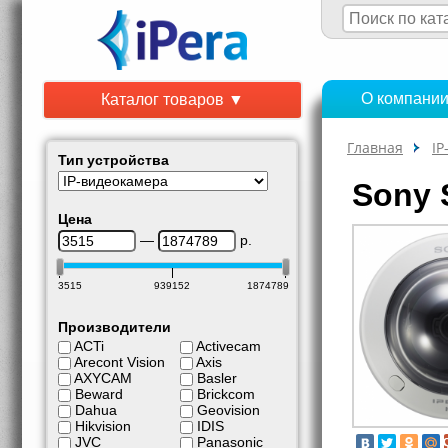
О компани
Каталог товаров ▼
Главная
IP
Тип устройства
Sony 
Цена
—
р.
3515
939152
1874789
Производители
ACTi
Activecam
Arecont Vision
Axis
AXYCAM
Basler
Beward
Brickcom
Dahua
Geovision
Hikvision
IDIS
JVC
Panasonic