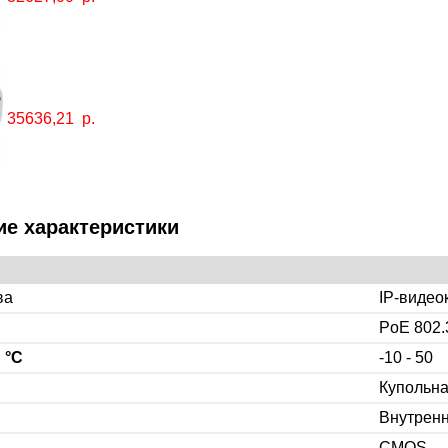
35636,21
р.
ие характеристики
ва
IP-видео
PoE 802.
,
°C
-10 - 50
Купольн
Внутрен
CMOS