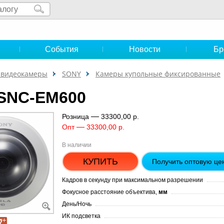
и
События
Новости
Бр
-видеокамеры
SONY
Камеры купольные фиксированные
SNC-EM600
—
Розница
33300,00 р.
—
Опт
33300,00 р.
В наличии
КУПИТЬ
Получить оптовую це
Кадров в секунду при максимальном разрешении
Фокусное расстояние объектива,
мм
День/Ночь
ИК подсветка