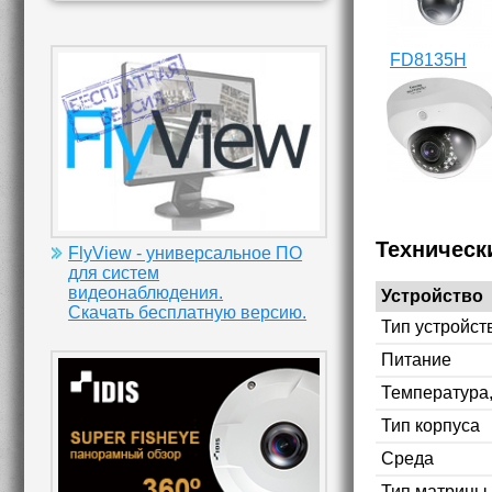
FD8135H
Техническ
FlyView - универсальное ПО
для систем
видеонаблюдения.
Устройство
Скачать бесплатную версию.
Тип устройст
Питание
Температура
Тип корпуса
Среда
Тип матрицы