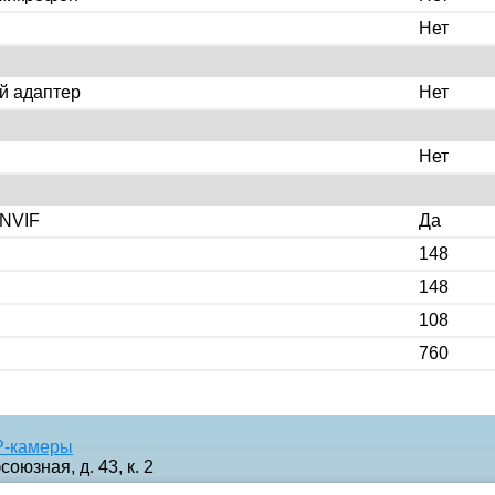
Нет
й адаптер
Нет
Нет
NVIF
Да
148
148
108
760
P-камеры
оюзная, д. 43, к. 2