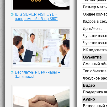
Размер матр
Общее кол-во
IDIS SUPER FISHEYE -
панорамный обзор 360°
Кадров в сек
День/Ночь
Чувствительн
Чувствительн
ИК подсветка
Объектив
Сменный объ
Тип объектив
Бесплатные Семинары –
Запишись!
Фокусное рас
Видео
Поддержка в
Аудио
Встроенный 