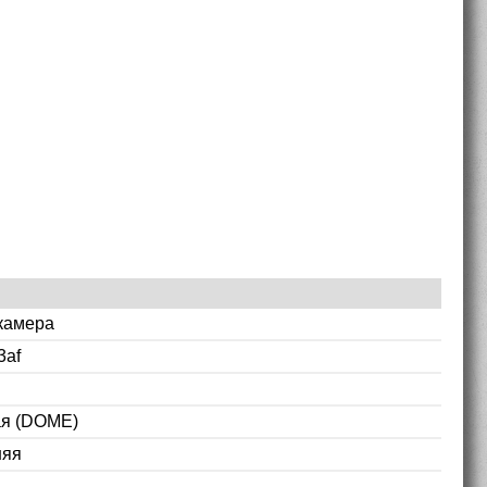
камера
3af
ая (DOME)
няя