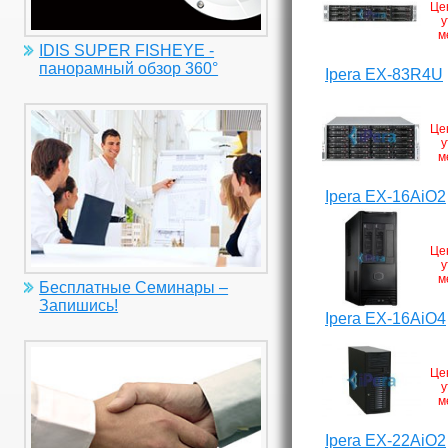
Це
у
м
IDIS SUPER FISHEYE -
панорамный обзор 360°
Ipera EX-83R4U
Це
у
м
Ipera EX-16AiO2
Це
у
м
Бесплатные Семинары –
Запишись!
Ipera EX-16AiO4
Це
у
м
Ipera EX-22AiO2