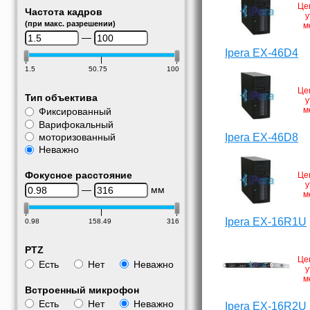
Це
Частота кадров
у
(при макс. разрешении)
м
—
Ipera EX-46D4
1.5
50.75
100
Це
Тип объектива
у
м
Фиксированный
Варифокальный
моторизованный
Ipera EX-46D8
Неважно
Фокусное расстояние
Це
у
—
мм
м
Ipera EX-16R1U
0.98
158.49
316
PTZ
Це
Есть
Нет
Неважно
у
м
Встроенный микрофон
Есть
Нет
Неважно
Ipera EX-16R2U