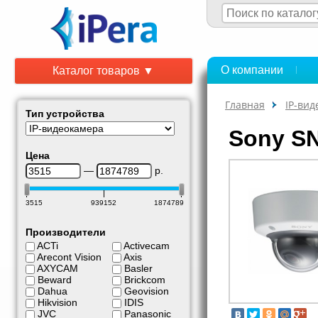
О компании
Каталог товаров ▼
Главная
IP-ви
Тип устройства
Sony S
Цена
—
р.
3515
939152
1874789
Производители
ACTi
Activecam
Arecont Vision
Axis
AXYCAM
Basler
Beward
Brickcom
Dahua
Geovision
Hikvision
IDIS
JVC
Panasonic