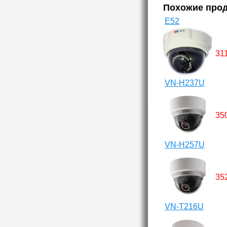
Похожие про
E52
31
VN-H237U
35
VN-H257U
35
VN-T216U