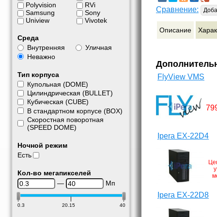
Polyvision
RVi
Сравнение:
Доба
Samsung
Sony
Uniview
Vivotek
Описание
Харак
Среда
Внутренняя
Уличная
Неважно
Дополнитель
Тип корпуса
FlyView VMS
Купольная (DOME)
Цилиндрическая (BULLET)
Кубическая (CUBE)
79
В стандартном корпусе (BOX)
Скоростная поворотная
(SPEED DOME)
Ipera EX-22D4
Ночной режим
Есть
Це
у
Кол-во мегапикселей
м
—
Мп
Ipera EX-22D8
0.3
20.15
40