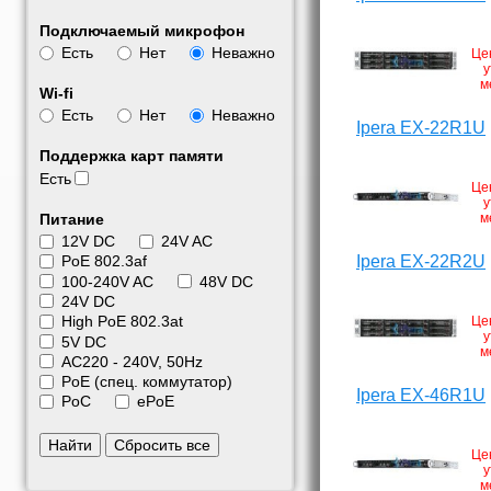
Подключаемый микрофон
Есть
Нет
Неважно
Це
у
м
Wi-fi
Есть
Нет
Неважно
Ipera EX-22R1U
Поддержка карт памяти
Есть
Це
у
Питание
м
12V DC
24V AC
Ipera EX-22R2U
PoE 802.3af
100-240V AC
48V DC
24V DC
High PoE 802.3at
Це
у
5V DC
м
АС220 - 240V, 50Hz
PoE (спец. коммутатор)
Ipera EX-46R1U
PoC
ePoE
Найти
Сбросить все
Це
у
м