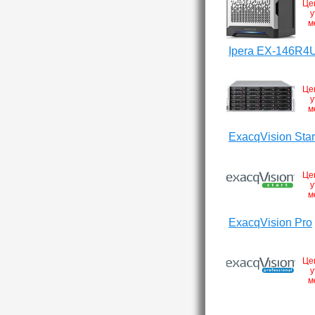
Це
у
м
Ipera EX-146R4
Це
у
м
ExacqVision Star
Це
у
м
ExacqVision Pro
Це
у
м