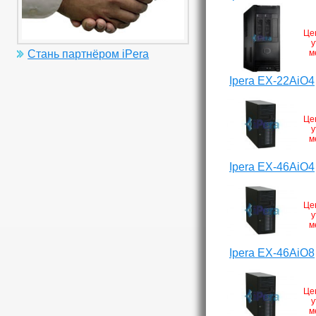
Це
у
м
Стань партнёром iPera
Ipera EX-22AiO4
Це
у
м
Ipera EX-46AiO4
Це
у
м
Ipera EX-46AiO8
Це
у
м