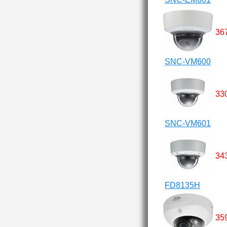
36
SNC-VM600
33
SNC-VM601
34
FD8135H
35