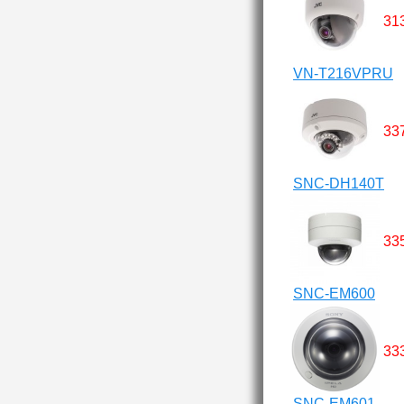
31
VN-T216VPRU
33
SNC-DH140T
33
SNC-EM600
33
SNC-EM601