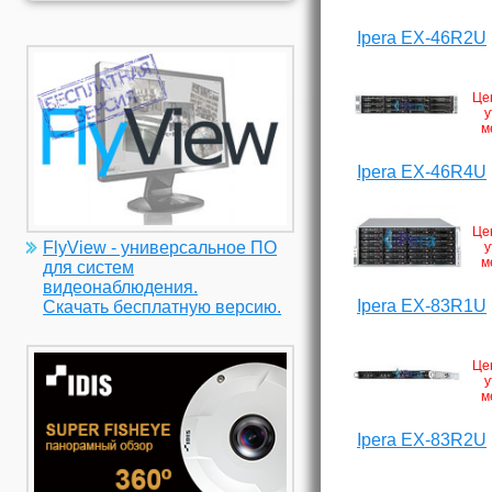
Ipera EX-46R2U
Це
у
м
Ipera EX-46R4U
Це
FlyView - универсальное ПО
у
м
для систем
видеонаблюдения.
Ipera EX-83R1U
Скачать бесплатную версию.
Це
у
м
Ipera EX-83R2U