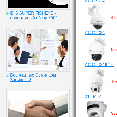
AC-D6024
IDIS SUPER FISHEYE -
42
панорамный обзор 360°
AC-D6034
89
AC-D6034IR10
Бесплатные Семинары –
Запишись!
10
214 PTZ
95