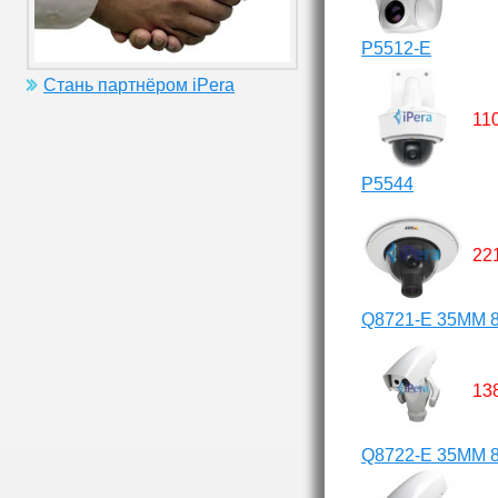
P5512-E
Стань партнёром iPera
11
P5544
22
Q8721-E 35MM 8
13
Q8722-E 35MM 8