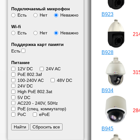
Подключаемый микрофон
B923
Есть
Нет
Неважно
Wi-fi
Есть
Нет
Неважно
21
Поддержка карт памяти
Есть
B928
Питание
12V DC
24V AC
31
PoE 802.3af
100-240V AC
48V DC
24V DC
B934
High PoE 802.3at
5V DC
АС220 - 240V, 50Hz
PoE (спец. коммутатор)
28
PoC
ePoE
Найти
Сбросить все
B945