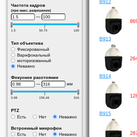
B912
Частота кадров
(при макс. разрешении)
—
86
1.5
50.75
100
B913
Тип объектива
Фиксированный
Варифокальный
26
моторизованный
Неважно
B914
Фокусное расстояние
—
мм
12
0.98
158.49
316
PTZ
B915
Есть
Нет
Неважно
Встроенный микрофон
28
Есть
Нет
Неважно