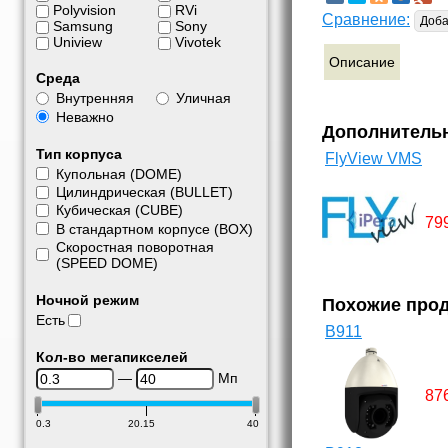
Polyvision
RVi
Сравнение:
Доба
Samsung
Sony
Uniview
Vivotek
Описание
Среда
Внутренняя
Уличная
Неважно
Дополнитель
Тип корпуса
FlyView VMS
Купольная (DOME)
Цилиндрическая (BULLET)
Кубическая (CUBE)
79
В стандартном корпусе (BOX)
Скоростная поворотная
(SPEED DOME)
Ночной режим
Похожие про
Есть
B911
Кол-во мегапикселей
—
Мп
87
0.3
20.15
40