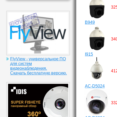
32
B949
34
I915
FlyView - универсальное ПО
для систем
видеонаблюдения.
41
Скачать бесплатную версию.
AC-D5024
33