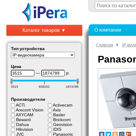
О компании
Каталог товаров ▼
Главная
IP-ви
Тип устройства
Panaso
Цена
—
р.
3515
939152
1874789
Производители
ACTi
Activecam
Arecont Vision
Axis
AXYCAM
Basler
Beward
Brickcom
Dahua
Geovision
Hikvision
IDIS
JVC
Panasonic