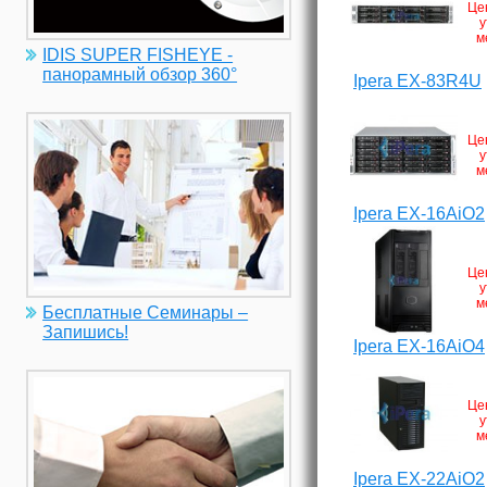
Це
у
м
IDIS SUPER FISHEYE -
панорамный обзор 360°
Ipera EX-83R4U
Це
у
м
Ipera EX-16AiO2
Це
у
м
Бесплатные Семинары –
Запишись!
Ipera EX-16AiO4
Це
у
м
Ipera EX-22AiO2