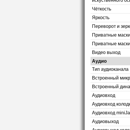
искуственного ос
Чёткость
Яркость
Переворот и зер
Приватные маск
Приватные маски
Видео выход
Аудио
Тип аудиоканала
Встроенный мик
Встроенный дин
Аудиовход
Аудиовход колод
Аудиовход miniJa
Аудиовыход