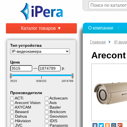
О компании
Каталог товаров ▼
Главная
IP-ви
Тип устройства
Arecont
Цена
—
р.
3515
939152
1874789
Производители
ACTi
Activecam
Arecont Vision
Axis
AXYCAM
Basler
Beward
Brickcom
Dahua
Geovision
Hikvision
IDIS
JVC
Panasonic