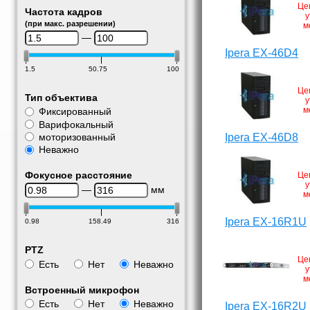
Це
Частота кадров
у
(при макс. разрешении)
м
—
Ipera EX-46D4
1.5
50.75
100
Це
Тип объектива
у
м
Фиксированный
Варифокальный
моторизованный
Ipera EX-46D8
Неважно
Фокусное расстояние
Це
у
—
мм
м
Ipera EX-16R1U
0.98
158.49
316
PTZ
Це
Есть
Нет
Неважно
у
м
Встроенный микрофон
Есть
Нет
Неважно
Ipera EX-16R2U