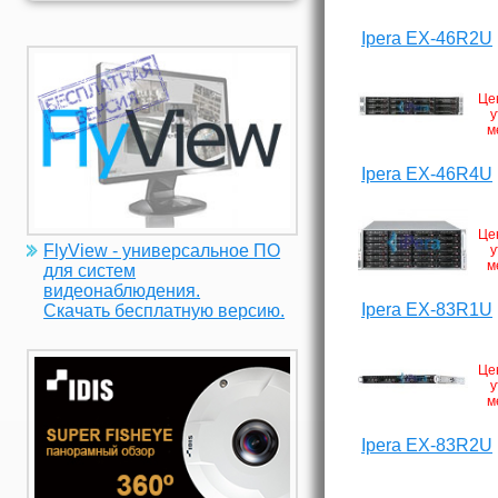
Ipera EX-46R2U
Це
у
м
Ipera EX-46R4U
Це
FlyView - универсальное ПО
у
м
для систем
видеонаблюдения.
Ipera EX-83R1U
Скачать бесплатную версию.
Це
у
м
Ipera EX-83R2U