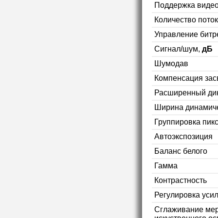
Поддержка видео
Количество пото
Управление битр
Сигнал/шум,
дБ
Шумодав
Компенсация зас
Расширенный ди
Ширина динамиче
Группировка пикс
Автоэкспозиция
Баланс белого
Гамма
Контрастность
Регулировка уси
Сглаживание мер