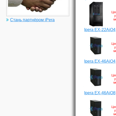
Це
у
м
Стань партнёром iPera
Ipera EX-22AiO4
Це
у
м
Ipera EX-46AiO4
Це
у
м
Ipera EX-46AiO8
Це
у
м