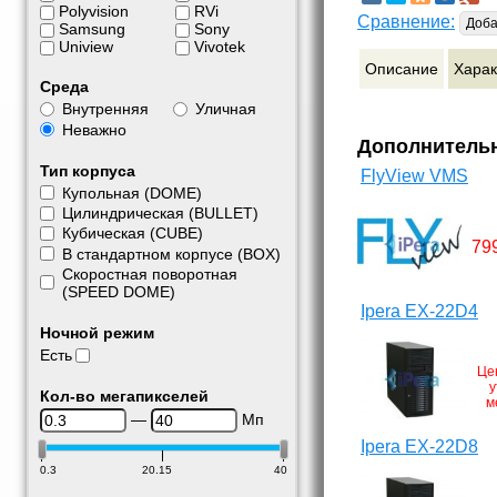
Polyvision
RVi
Сравнение:
Доба
Samsung
Sony
Uniview
Vivotek
Описание
Харак
Среда
Внутренняя
Уличная
Неважно
Дополнитель
Тип корпуса
FlyView VMS
Купольная (DOME)
Цилиндрическая (BULLET)
Кубическая (CUBE)
79
В стандартном корпусе (BOX)
Скоростная поворотная
(SPEED DOME)
Ipera EX-22D4
Ночной режим
Есть
Це
у
Кол-во мегапикселей
м
—
Мп
Ipera EX-22D8
0.3
20.15
40