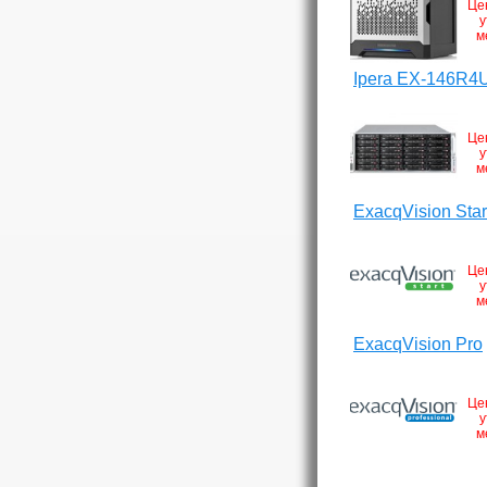
Це
у
м
Ipera EX-146R4
Це
у
м
ExacqVision Star
Це
у
м
ExacqVision Pro
Це
у
м