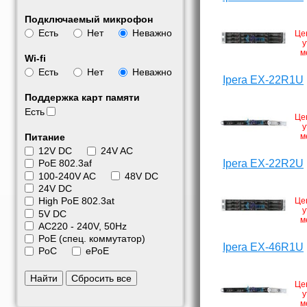
Подключаемый микрофон
Есть
Нет
Неважно
Це
у
м
Wi-fi
Есть
Нет
Неважно
Ipera EX-22R1U
Поддержка карт памяти
Есть
Це
у
Питание
м
12V DC
24V AC
Ipera EX-22R2U
PoE 802.3af
100-240V AC
48V DC
24V DC
High PoE 802.3at
Це
у
5V DC
м
АС220 - 240V, 50Hz
PoE (спец. коммутатор)
Ipera EX-46R1U
PoC
ePoE
Найти
Сбросить все
Це
у
м