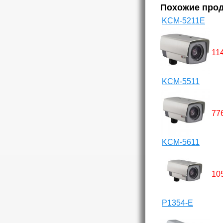
Похожие про
KCM-5211E
11
KCM-5511
77
KCM-5611
10
P1354-E