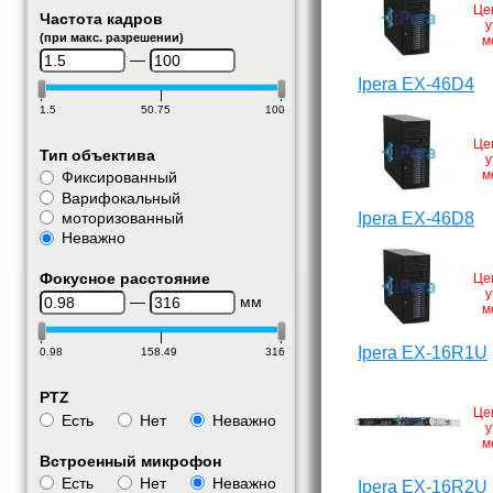
Це
Частота кадров
у
(при макс. разрешении)
м
—
Ipera EX-46D4
1.5
50.75
100
Це
Тип объектива
у
м
Фиксированный
Варифокальный
моторизованный
Ipera EX-46D8
Неважно
Фокусное расстояние
Це
у
—
мм
м
Ipera EX-16R1U
0.98
158.49
316
PTZ
Це
Есть
Нет
Неважно
у
м
Встроенный микрофон
Есть
Нет
Неважно
Ipera EX-16R2U