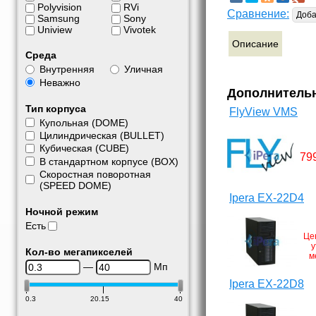
Polyvision
RVi
Сравнение:
Доба
Samsung
Sony
Uniview
Vivotek
Описание
Среда
Внутренняя
Уличная
Неважно
Дополнитель
Тип корпуса
FlyView VMS
Купольная (DOME)
Цилиндрическая (BULLET)
Кубическая (CUBE)
79
В стандартном корпусе (BOX)
Скоростная поворотная
(SPEED DOME)
Ipera EX-22D4
Ночной режим
Есть
Це
у
Кол-во мегапикселей
м
—
Мп
Ipera EX-22D8
0.3
20.15
40