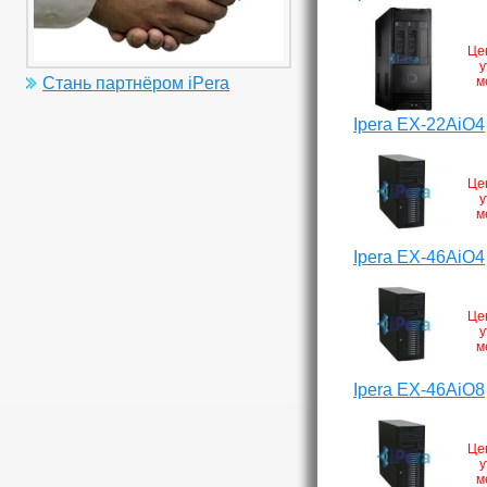
Це
у
м
Стань партнёром iPera
Ipera EX-22AiO4
Це
у
м
Ipera EX-46AiO4
Це
у
м
Ipera EX-46AiO8
Це
у
м