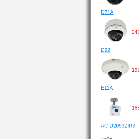
D71A
24
D92
19
E11A
18
AC-D2053ZIR3