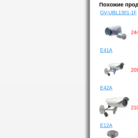
Похожие про
GV-UBL1301-1F
24
E41A
20
E42A
21
E12A