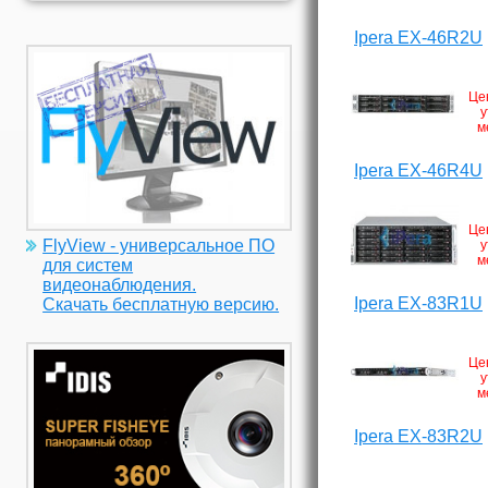
Ipera EX-46R2U
Це
у
м
Ipera EX-46R4U
Це
FlyView - универсальное ПО
у
м
для систем
видеонаблюдения.
Ipera EX-83R1U
Скачать бесплатную версию.
Це
у
м
Ipera EX-83R2U