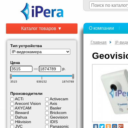
О компании
Каталог товаров ▼
Главная
IP-ви
Тип устройства
Geovis
Цена
—
р.
3515
939152
1874789
Производители
ACTi
Activecam
Arecont Vision
Axis
AXYCAM
Basler
Beward
Brickcom
Dahua
Geovision
Hikvision
IDIS
JVC
Panasonic