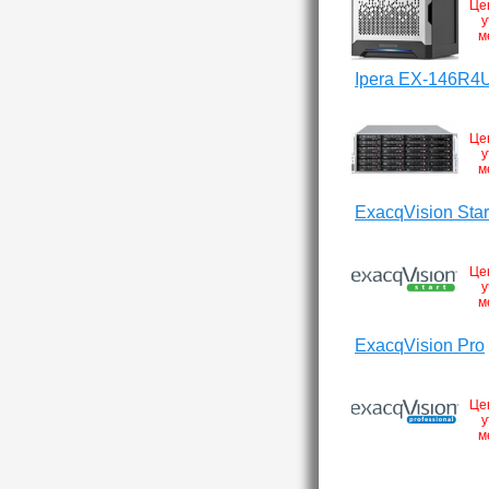
Це
у
м
Ipera EX-146R4
Це
у
м
ExacqVision Star
Це
у
м
ExacqVision Pro
Це
у
м