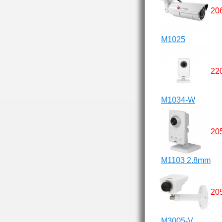
20
M1025
22
M1034-W
20
M1103 2.8mm
20
M3005-V