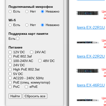
Подключаемый микрофон
Есть
Нет
Неважно
Це
у
м
Wi-fi
Есть
Нет
Неважно
Ipera EX-22R1U
Поддержка карт памяти
Есть
Це
у
Питание
м
12V DC
24V AC
Ipera EX-22R2U
PoE 802.3af
100-240V AC
48V DC
24V DC
High PoE 802.3at
Це
у
5V DC
м
АС220 - 240V, 50Hz
PoE (спец. коммутатор)
Ipera EX-46R1U
PoC
ePoE
Найти
Сбросить все
Це
у
м