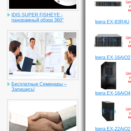
Це
у
м
IDIS SUPER FISHEYE -
панорамный обзор 360°
Ipera EX-83R4U
Це
у
м
Ipera EX-16AiO2
Це
у
м
Бесплатные Семинары –
Запишись!
Ipera EX-16AiO4
Це
у
м
Ipera EX-22AiO2