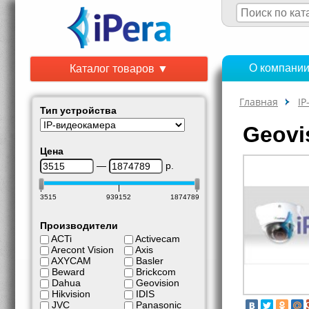
О компани
Каталог товаров ▼
Главная
IP
Тип устройства
Geovi
Цена
—
р.
3515
939152
1874789
Производители
ACTi
Activecam
Arecont Vision
Axis
AXYCAM
Basler
Beward
Brickcom
Dahua
Geovision
Hikvision
IDIS
JVC
Panasonic