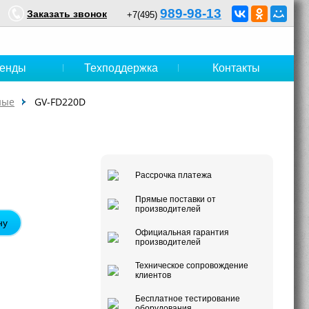
989-98-13
Заказать звонок
+7(495)
енды
Техподдержка
Контакты
ные
GV-FD220D
Рассрочка платежа
Прямые поставки от
производителей
ну
Официальная гарантия
производителей
Техническое сопровождение
клиентов
Бесплатное тестирование
оборудования