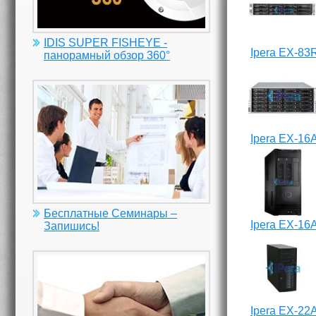
IDIS SUPER FISHEYE -
Ipera EX-83
панорамный обзор 360°
Ipera EX-16
Бесплатные Семинары –
Ipera EX-16
Запишись!
Ipera EX-22