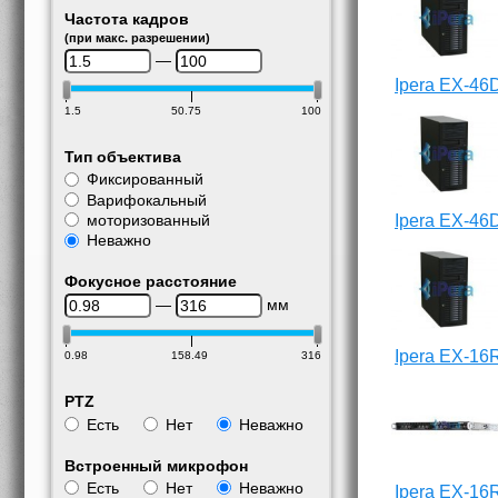
Частота кадров
(при макс. разрешении)
—
Ipera EX-46
1.5
50.75
100
Тип объектива
Фиксированный
Варифокальный
моторизованный
Ipera EX-46
Неважно
Фокусное расстояние
—
мм
Ipera EX-16
0.98
158.49
316
PTZ
Есть
Нет
Неважно
Встроенный микрофон
Есть
Нет
Неважно
Ipera EX-16