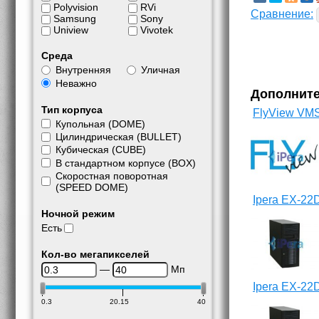
Polyvision
RVi
Сравнение:
Samsung
Sony
Uniview
Vivotek
Среда
Внутренняя
Уличная
Неважно
Дополнит
Тип корпуса
FlyView VM
Купольная (DOME)
Цилиндрическая (BULLET)
Кубическая (CUBE)
В стандартном корпусе (BOX)
Скоростная поворотная
(SPEED DOME)
Ipera EX-22
Ночной режим
Есть
Кол-во мегапикселей
—
Мп
Ipera EX-22
0.3
20.15
40