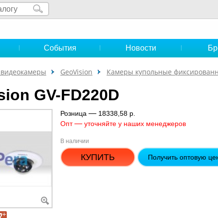
и
События
Новости
Бр
-видеокамеры
GeoVision
Камеры купольные фиксирован
sion GV-FD220D
—
Розница
18338,58 р.
—
Опт
уточняйте у наших менеджеров
В наличии
КУПИТЬ
Получить оптовую це