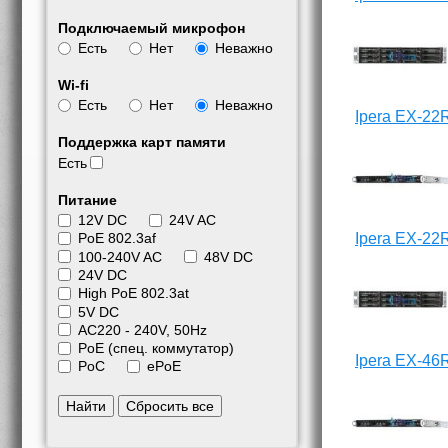
Подключаемый микрофон
Есть
Нет
Неважно
Wi-fi
Есть
Нет
Неважно
Ipera EX-22
Поддержка карт памяти
Есть
Питание
12V DC
24V AC
Ipera EX-22
PoE 802.3af
100-240V AC
48V DC
24V DC
High PoE 802.3at
5V DC
АС220 - 240V, 50Hz
PoE (спец. коммутатор)
Ipera EX-46
PoC
ePoE
Найти
Сбросить все