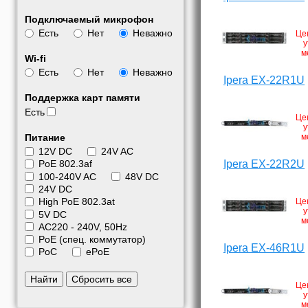
Подключаемый микрофон
Есть
Нет
Неважно
Це
у
м
Wi-fi
Есть
Нет
Неважно
Ipera EX-22R1U
Поддержка карт памяти
Есть
Це
у
Питание
м
12V DC
24V AC
Ipera EX-22R2U
PoE 802.3af
100-240V AC
48V DC
24V DC
High PoE 802.3at
Це
у
5V DC
м
АС220 - 240V, 50Hz
PoE (спец. коммутатор)
Ipera EX-46R1U
PoC
ePoE
Найти
Сбросить все
Це
у
м