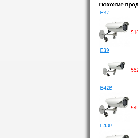
Похожие про
E37
51
E39
55
E42B
54
E43B