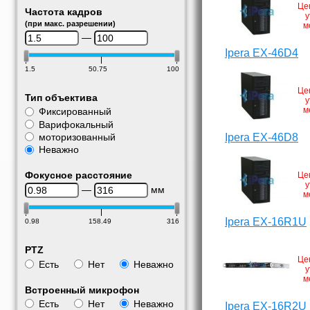
Це
Частота кадров
у
(при макс. разрешении)
м
—
Ipera EX-46D4
1.5
50.75
100
Це
Тип объектива
у
м
Фиксированный
Варифокальный
моторизованный
Ipera EX-46D8
Неважно
Фокусное расстояние
Це
у
—
мм
м
Ipera EX-16R1U
0.98
158.49
316
PTZ
Це
Есть
Нет
Неважно
у
м
Встроенный микрофон
Есть
Нет
Неважно
Ipera EX-16R2U