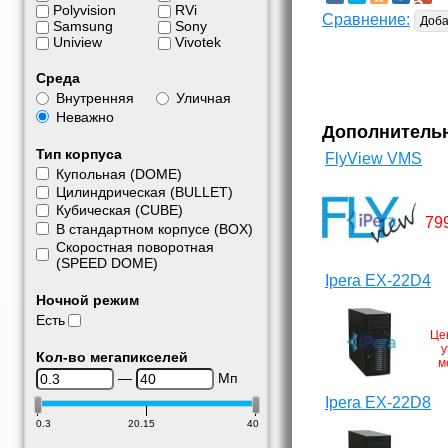
Polyvision
RVi
Сравнение:
Доба
Samsung
Sony
Uniview
Vivotek
Среда
Внутренняя
Уличная
Неважно
Дополнитель
Тип корпуса
FlyView VMS
Купольная (DOME)
Цилиндрическая (BULLET)
Кубическая (CUBE)
79
В стандартном корпусе (BOX)
Скоростная поворотная
(SPEED DOME)
Ipera EX-22D4
Ночной режим
Есть
Це
у
Кол-во мегапикселей
м
—
Мп
Ipera EX-22D8
0.3
20.15
40