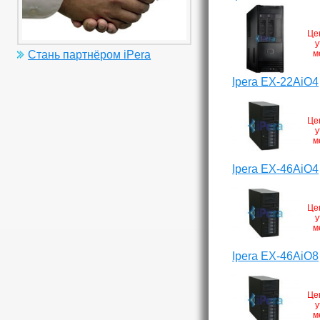
Це
у
м
Стань партнёром iPera
Ipera EX-22AiO4
Це
у
м
Ipera EX-46AiO4
Це
у
м
Ipera EX-46AiO8
Це
у
м