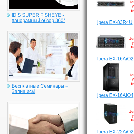
Це
у
м
IDIS SUPER FISHEYE -
панорамный обзор 360°
Ipera EX-83R4U
Це
у
м
Ipera EX-16AiO2
Це
у
м
Бесплатные Семинары –
Запишись!
Ipera EX-16AiO4
Це
у
м
Ipera EX-22AiO2