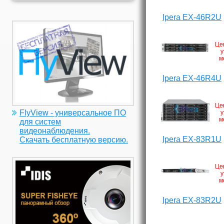
Ipera EX-46R2U
Це
у
м
Ipera EX-46R4U
Це
FlyView - универсальное ПО
у
м
для систем
видеонаблюдения.
Ipera EX-83R1U
Скачать бесплатную версию.
Це
у
м
Ipera EX-83R2U