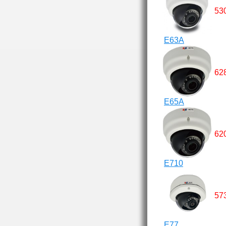
53
E63A
62
E65A
62
E710
57
E77