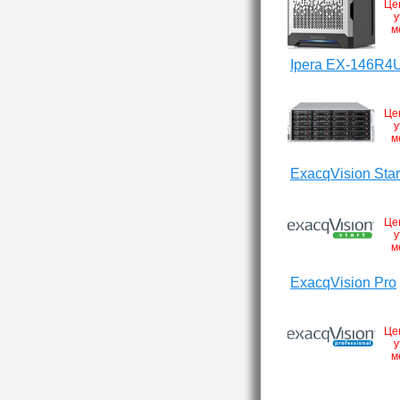
Це
у
м
Ipera EX-146R4
Це
у
м
ExacqVision Star
Це
у
м
ExacqVision Pro
Це
у
м