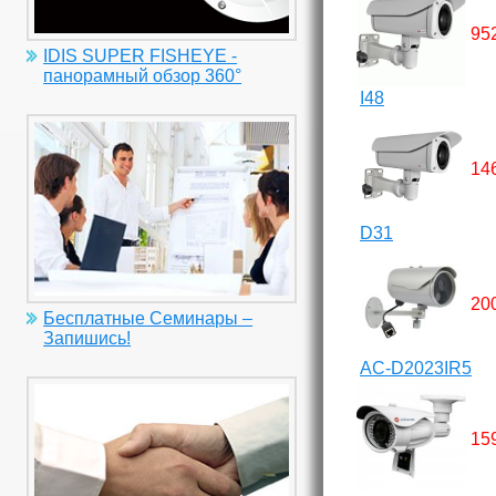
95
IDIS SUPER FISHEYE -
панорамный обзор 360°
I48
14
D31
20
Бесплатные Семинары –
Запишись!
AC-D2023IR5
15