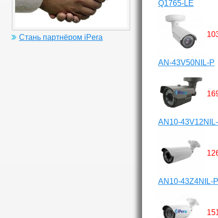
Q1765-LE
10
Стань партнёром iPera
AN-43V50NIL-P
16
AN10-43V12NIL
12
AN10-43Z4NIL-
15