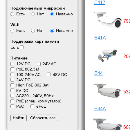
E417
Подключаемый микрофон
Есть
Нет
Неважно
79
Wi-fi
Есть
Нет
Неважно
E41A
Поддержка карт памяти
Есть
20
Питание
12V DC
24V AC
PoE 802.3af
E44
100-240V AC
48V DC
24V DC
High PoE 802.3at
5V DC
53
АС220 - 240V, 50Hz
PoE (спец. коммутатор)
PoC
ePoE
E44A
Найти
Сбросить все
60