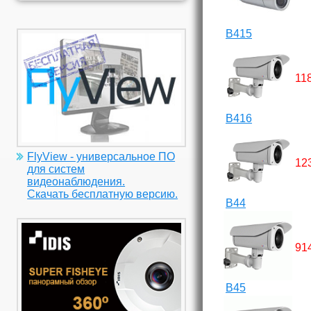
B415
11
B416
FlyView - универсальное ПО
12
для систем
видеонаблюдения.
Скачать бесплатную версию.
B44
91
B45