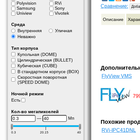
Polyvision
RVi
Сравнение:
Доба
Samsung
Sony
Uniview
Vivotek
Описание
Харак
Среда
Внутренняя
Уличная
Неважно
Тип корпуса
Купольная (DOME)
Цилиндрическая (BULLET)
Кубическая (CUBE)
Дополнитель
В стандартном корпусе (BOX)
FlyView VMS
Скоростная поворотная
(SPEED DOME)
Ночной режим
79
Есть
Кол-во мегапикселей
—
Мп
Похожие про
RVi-IPC41DNL
0.3
20.15
40