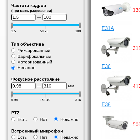
Частота кадров
13
(при макс. разрешении)
—
E31A
1.5
50.75
100
Тип объектива
31
Фиксированный
Варифокальный
моторизованный
E36
Неважно
Фокусное расстояние
—
мм
41
0.98
158.49
316
E38
PTZ
Есть
Нет
Неважно
50
Встроенный микрофон
Есть
Нет
Неважно