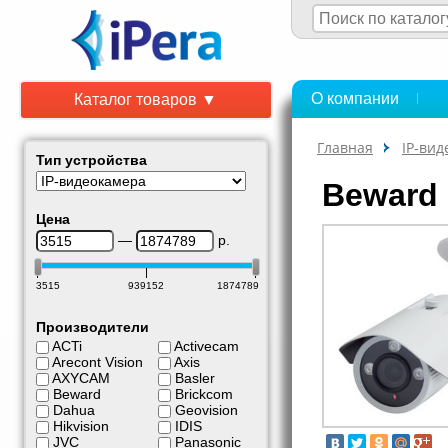
О компании
Каталог товаров ▼
Главная
IP-ви
Тип устройства
Beward
Цена
—
р.
3515
939152
1874789
Производители
ACTi
Activecam
Arecont Vision
Axis
AXYCAM
Basler
Beward
Brickcom
Dahua
Geovision
Hikvision
IDIS
JVC
Panasonic